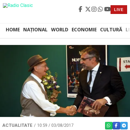
LIVE
HOME
NAȚIONAL
WORLD
ECONOMIE
CULTURĂ
L
ACTUALITATE
10:59 / 03/08/2017
WHATSAPP
FACEBO
TEL