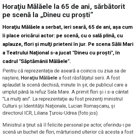
Horaţiu Mălăele la 65 de ani, sărbătorit
pe scenă la „Dineu cu proşti”
Horaţiu Mălăele a serbat, ieri seară, 65 de ani, aşa cum
îi place oricărui actor: pe scenă, cu o sală plină, cu
aplauze, flori şi mulţi prieteni în jur. Pe scena Sălii Mari
a Teatrului Naţional s-a jucat "Dineu cu proşti", în
cadrul "Săptămânii Mălăele".
Pentru că reprezentaţia de aseară a coincis cu ziua sa de
naştere,
Horaţiu Mălăele
a fost răsfăţatul serii. A fost
aplaudat la scenă dechisă, minute în şir, de publicul care a
umplut până la refuz Sala Mare. A primit flori şi i s-a cântat
"La mulţi ani". La reprezentaţie au fost prezenţi ministrul
Culturii şi Identităţii Naţionale, Lucian Romaşcanu, şi
directorul ICR, Liliana Ţuroiu-Udrea (foto jos).
Ministrul a ţinut să îl felicite personal pe actor, oferindu-i pe
scenă un buchet de flori, mărturisind ulterior că acesta a fost