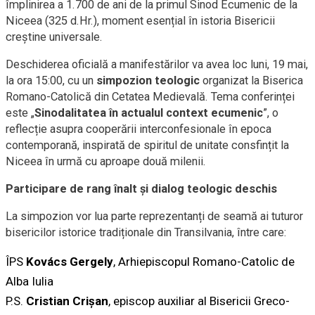
împlinirea a 1.700 de ani de la primul Sinod Ecumenic de la
Niceea (325 d.Hr.), moment esențial în istoria Bisericii
creștine universale.
Deschiderea oficială a manifestărilor va avea loc luni, 19 mai,
la ora 15:00, cu un
simpozion teologic
organizat la Biserica
Romano-Catolică din Cetatea Medievală. Tema conferinței
este „
Sinodalitatea în actualul context ecumenic
”, o
reflecție asupra cooperării interconfesionale în epoca
contemporană, inspirată de spiritul de unitate consfințit la
Niceea în urmă cu aproape două milenii.
Participare de rang înalt și dialog teologic deschis
La simpozion vor lua parte reprezentanți de seamă ai tuturor
bisericilor istorice tradiționale din Transilvania, între care:
ÎPS
Kovács Gergely
, Arhiepiscopul Romano-Catolic de
Alba Iulia
P.S.
Cristian Crișan
, episcop auxiliar al Bisericii Greco-