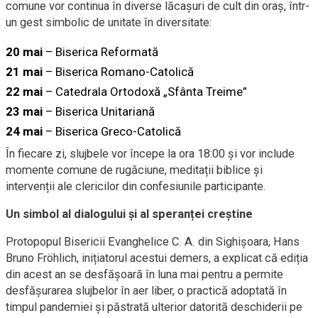
comune vor continua în diverse lăcașuri de cult din oraș, într-
un gest simbolic de unitate în diversitate:
20 mai
– Biserica Reformată
21 mai
– Biserica Romano-Catolică
22 mai
– Catedrala Ortodoxă „Sfânta Treime”
23 mai
– Biserica Unitariană
24 mai
– Biserica Greco-Catolică
În fiecare zi, slujbele vor începe la ora 18:00 și vor include
momente comune de rugăciune, meditații biblice și
intervenții ale clericilor din confesiunile participante.
Un simbol al dialogului și al speranței creștine
Protopopul Bisericii Evanghelice C. A. din Sighișoara, Hans
Bruno Fröhlich, inițiatorul acestui demers, a explicat că ediția
din acest an se desfășoară în luna mai pentru a permite
desfășurarea slujbelor în aer liber, o practică adoptată în
timpul pandemiei și păstrată ulterior datorită deschiderii pe