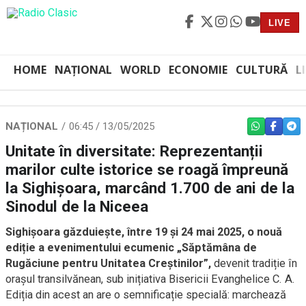
LIVE
HOME
NAȚIONAL
WORLD
ECONOMIE
CULTURĂ
L
NAȚIONAL
06:45 / 13/05/2025
WHATSAPP
FACEBO
TEL
Unitate în diversitate: Reprezentanții
marilor culte istorice se roagă împreună
la Sighișoara, marcând 1.700 de ani de la
Sinodul de la Niceea
Sighișoara găzduiește, între 19 și 24 mai 2025, o nouă
ediție a evenimentului ecumenic „Săptămâna de
Rugăciune pentru Unitatea Creștinilor”,
devenit tradiție în
orașul transilvănean, sub inițiativa Bisericii Evanghelice C. A.
Ediția din acest an are o semnificație specială: marchează