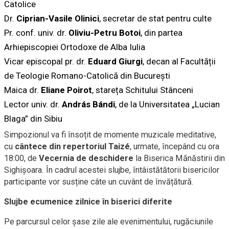
Catolice
Dr.
Ciprian-Vasile Olinici
, secretar de stat pentru culte
Pr. conf. univ. dr.
Oliviu-Petru Botoi
, din partea
Arhiepiscopiei Ortodoxe de Alba Iulia
Vicar episcopal pr. dr.
Eduard Giurgi
, decan al Facultății
de Teologie Romano-Catolică din București
Maica dr.
Eliane Poirot
, stareța Schitului Stânceni
Lector univ. dr.
András Bándi
, de la Universitatea „Lucian
Blaga” din Sibiu
Simpozionul va fi însoțit de momente muzicale meditative,
cu
cântece din repertoriul Taizé
, urmate, începând cu ora
18:00, de
Vecernia de deschidere
la Biserica Mănăstirii din
Sighișoara. În cadrul acestei slujbe, întâistătătorii bisericilor
participante vor susține câte un cuvânt de învățătură.
Slujbe ecumenice zilnice în biserici diferite
Pe parcursul celor șase zile ale evenimentului, rugăciunile