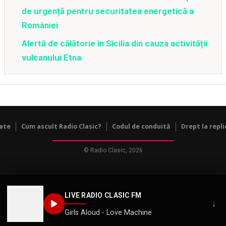
de urgență pentru securitatea energetică a
României
Alertă de călătorie în Sicilia din cauza activității
vulcanului Etna
tate
Cum ascult Radio Clasic?
Codul de conduită
Drept la repli
© Radio Clasic, 2026
LIVE RADIO CLASIC FM
↓
Girls Aloud - Love Machine