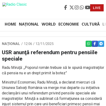
LIVE
HOME
NAȚIONAL
WORLD
ECONOMIE
CULTURĂ
L
NAȚIONAL
12:06 / 12/11/2025
WHATSAPP
FACEBO
TEL
USR anunţă referendum pentru pensiile
speciale
Radu Miruţă: „Poporul român trebuie să le spună magistraţilor
că pensia nu e un drept primit la botez”
Ministrul Economiei, Radu Miruţă, a declarat miercuri că
Uniunea Salvați România va merge mai departe cu inițiativa
declanșării unui referendum privind pensiile speciale ale
magistraților. Miruță a subliniat că formațiunea sa consideră
injust sistemul prin care unii beneficiari primesc pensii mai