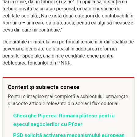
dai în mine, dai în fabrici şi uzine”. În opinia sa, discuţia nu
trebuie privită ca un atac personal, ci ca o chestiune de
echitate socială: „Nu există două categorii de contribuabili în
România – unii care să plătească, pentru ca alţii să încaseze
ceva din care nu contribuie.”
Declarațiile ministrului vin pe fondul tensiunilor din coaliția de
guvernare, generate de blocajul în adoptarea reformei
pensiilor speciale, una dintre condițiile-cheie pentru
deblocarea fondurilor din PNRR.
Context și subiecte conexe
Pentru o imagine mai completă a subiectului, urmărește
și aceste articole relevante din același flux editorial.
Gheorghe Piperea: Românii plătesc pentru
eșecul negocierilor cu Pfizer
PSD solicită activarea mecanismului european