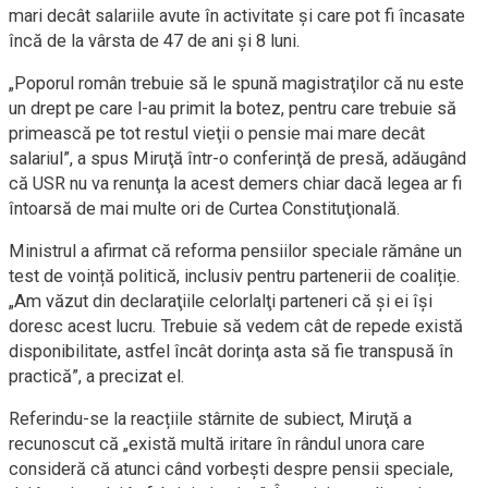
mari decât salariile avute în activitate și care pot fi încasate
încă de la vârsta de 47 de ani și 8 luni.
„Poporul român trebuie să le spună magistraţilor că nu este
un drept pe care l-au primit la botez, pentru care trebuie să
primească pe tot restul vieţii o pensie mai mare decât
salariul”, a spus Miruţă într-o conferinţă de presă, adăugând
că USR nu va renunţa la acest demers chiar dacă legea ar fi
întoarsă de mai multe ori de Curtea Constituţională.
Ministrul a afirmat că reforma pensiilor speciale rămâne un
test de voință politică, inclusiv pentru partenerii de coaliție.
„Am văzut din declaraţiile celorlalţi parteneri că şi ei îşi
doresc acest lucru. Trebuie să vedem cât de repede există
disponibilitate, astfel încât dorinţa asta să fie transpusă în
practică”, a precizat el.
Referindu-se la reacțiile stârnite de subiect, Miruţă a
recunoscut că „există multă iritare în rândul unora care
consideră că atunci când vorbeşti despre pensii speciale,