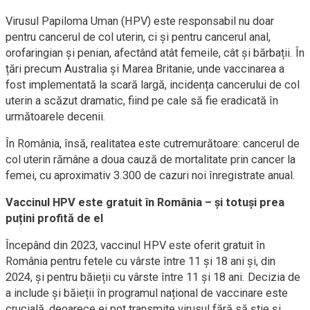
Virusul Papiloma Uman (HPV) este responsabil nu doar
pentru cancerul de col uterin, ci și pentru cancerul anal,
orofaringian și penian, afectând atât femeile, cât și bărbații. În
țări precum Australia și Marea Britanie, unde vaccinarea a
fost implementată la scară largă, incidența cancerului de col
uterin a scăzut dramatic, fiind pe cale să fie eradicată în
următoarele decenii.
În România, însă, realitatea este cutremurătoare: cancerul de
col uterin rămâne a doua cauză de mortalitate prin cancer la
femei, cu aproximativ 3.300 de cazuri noi înregistrate anual.
Vaccinul HPV este gratuit în România – și totuși prea
puțini profită de el
Începând din 2023, vaccinul HPV este oferit gratuit în
România pentru fetele cu vârste între 11 și 18 ani și, din
2024, și pentru băieții cu vârste între 11 și 18 ani. Decizia de
a include și băieții în programul național de vaccinare este
crucială, deoarece ei pot transmite virusul fără să știe și