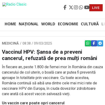
LIVE
HOME
NAȚIONAL
WORLD
ECONOMIE
CULTURĂ
L
MEDICINĂ
08:38 / 09/03/2025
WHATSAPP
FACEBO
TEL
Vaccinul HPV: Șansa de a preveni
cancerul, refuzată de prea mulți români
În fiecare an, peste 1.800 de femei mor în România din cauza
cancerului de col uterin, o boală care ar putea fi prevenită
aproape în totalitate prin vaccinare. Cu toate acestea,
România continuă să aibă una dintre cele mai mici rate de
vaccinare HPV din Europa, în ciuda dovezilor zdrobitoare
care arată că acest vaccin salvează vieți.
Un vaccin care poate opri cancerul