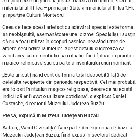
din șiruri de triunghiuri hașurate. Datează din ultimul sfert al
mileniului al III-lea – prima jumătate a mileniului al II-lea î.Hr.
și aparține Culturii Monteoru.
Ceea ce face acest artefact cu adevărat special este forma
sa neobișnuită, asemănătoare unei cizme. Specialiștii susțin
că nu a fost utilizat în scopuri casnice, neavând urme de
ardere secundară la interior. Acest detaliu sugerează că
vasul avea un rol simbolic sau ritualic, fiind folosit în practici
magico-religioase sau ca parte a inventarului unui mormânt.
„Este unicat ținând cont de forma total deosebită față de
celelalte recipiente din perioada respectivă. Cel mai probabil,
era folosit în ritualuri magico-religioase, deoarece nu există
indicii că ar fi avut o utilizare cotidiană”, a explicat Daniel
Costache, directorul Muzeului Județean Buzău.
Piesa, expusă în Muzeul Județean Buzău
Astăzi, „Vasul Cizmuliță” face parte din expoziția de bază a
Muzeului Județean Buzău, fiind expus în sectorul dedicat