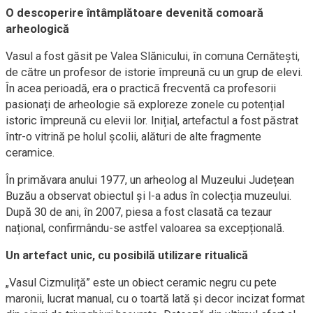
O descoperire întâmplătoare devenită comoară
arheologică
Vasul a fost găsit pe Valea Slănicului, în comuna Cernătești,
de către un profesor de istorie împreună cu un grup de elevi.
În acea perioadă, era o practică frecventă ca profesorii
pasionați de arheologie să exploreze zonele cu potențial
istoric împreună cu elevii lor. Inițial, artefactul a fost păstrat
într-o vitrină pe holul școlii, alături de alte fragmente
ceramice.
În primăvara anului 1977, un arheolog al Muzeului Județean
Buzău a observat obiectul și l-a adus în colecția muzeului.
După 30 de ani, în 2007, piesa a fost clasată ca tezaur
național, confirmându-se astfel valoarea sa excepțională.
Un artefact unic, cu posibilă utilizare ritualică
„Vasul Cizmuliță” este un obiect ceramic negru cu pete
maronii, lucrat manual, cu o toartă lată și decor incizat format