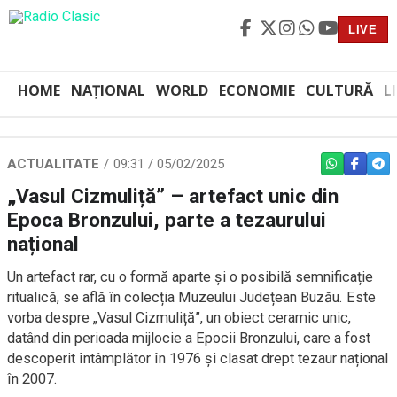
LIVE
HOME
NAȚIONAL
WORLD
ECONOMIE
CULTURĂ
L
ACTUALITATE
09:31 / 05/02/2025
WHATSAPP
FACEBO
TEL
„Vasul Cizmuliță” – artefact unic din
Epoca Bronzului, parte a tezaurului
național
Un artefact rar, cu o formă aparte și o posibilă semnificație
ritualică, se află în colecția Muzeului Județean Buzău. Este
vorba despre „Vasul Cizmuliță”, un obiect ceramic unic,
datând din perioada mijlocie a Epocii Bronzului, care a fost
descoperit întâmplător în 1976 și clasat drept tezaur național
în 2007.