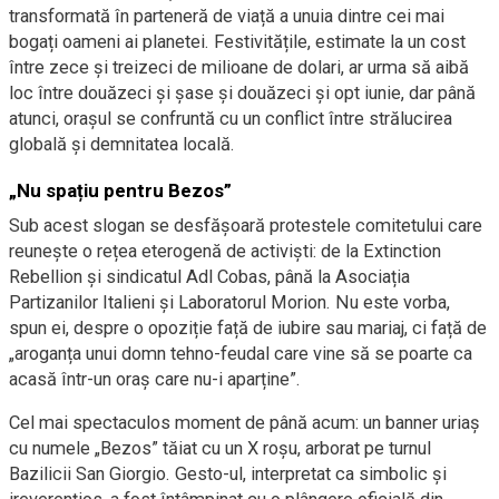
transformată în parteneră de viață a unuia dintre cei mai
bogați oameni ai planetei. Festivitățile, estimate la un cost
între zece și treizeci de milioane de dolari, ar urma să aibă
loc între douăzeci și șase și douăzeci și opt iunie, dar până
atunci, orașul se confruntă cu un conflict între strălucirea
globală și demnitatea locală.
„Nu spațiu pentru Bezos”
Sub acest slogan se desfășoară protestele comitetului care
reunește o rețea eterogenă de activiști: de la Extinction
Rebellion și sindicatul Adl Cobas, până la Asociația
Partizanilor Italieni și Laboratorul Morion. Nu este vorba,
spun ei, despre o opoziție față de iubire sau mariaj, ci față de
„aroganța unui domn tehno-feudal care vine să se poarte ca
acasă într-un oraș care nu-i aparține”.
Cel mai spectaculos moment de până acum: un banner uriaș
cu numele „Bezos” tăiat cu un X roșu, arborat pe turnul
Bazilicii San Giorgio. Gesto-ul, interpretat ca simbolic și