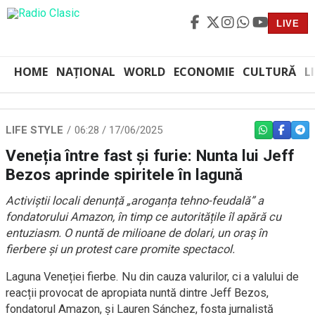
LIVE
HOME
NAȚIONAL
WORLD
ECONOMIE
CULTURĂ
L
LIFE STYLE
06:28 / 17/06/2025
WHATSAPP
FACEBO
TEL
Veneția între fast și furie: Nunta lui Jeff
Bezos aprinde spiritele în lagună
Activiștii locali denunță „aroganța tehno-feudală” a
fondatorului Amazon, în timp ce autoritățile îl apără cu
entuziasm. O nuntă de milioane de dolari, un oraș în
fierbere și un protest care promite spectacol.
Laguna Veneției fierbe. Nu din cauza valurilor, ci a valului de
reacții provocat de apropiata nuntă dintre Jeff Bezos,
fondatorul Amazon, și Lauren Sánchez, fosta jurnalistă