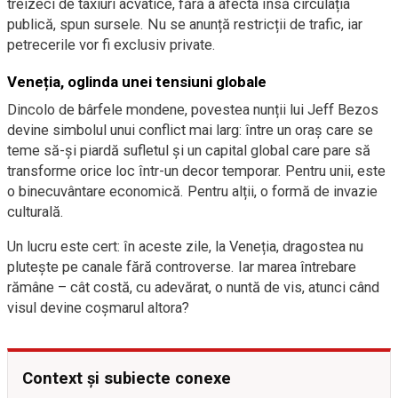
treizeci de taxiuri acvatice, fără a afecta însă circulația
publică, spun sursele. Nu se anunță restricții de trafic, iar
petrecerile vor fi exclusiv private.
Veneția, oglinda unei tensiuni globale
Dincolo de bârfele mondene, povestea nunții lui Jeff Bezos
devine simbolul unui conflict mai larg: între un oraș care se
teme să-și piardă sufletul și un capital global care pare să
transforme orice loc într-un decor temporar. Pentru unii, este
o binecuvântare economică. Pentru alții, o formă de invazie
culturală.
Un lucru este cert: în aceste zile, la Veneția, dragostea nu
plutește pe canale fără controverse. Iar marea întrebare
rămâne – cât costă, cu adevărat, o nuntă de vis, atunci când
visul devine coșmarul altora?
Context și subiecte conexe