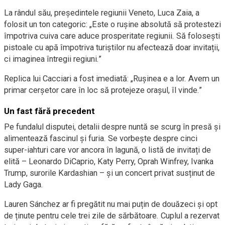
La rândul său, președintele regiunii Veneto, Luca Zaia, a
folosit un ton categoric: „Este o rușine absolută să protestezi
împotriva cuiva care aduce prosperitate regiunii. Să folosești
pistoale cu apă împotriva turiștilor nu afectează doar invitații,
ci imaginea întregii regiuni.”
Replica lui Cacciari a fost imediată: „Rușinea e a lor. Avem un
primar cerșetor care în loc să protejeze orașul, îl vinde.”
Un fast fără precedent
Pe fundalul disputei, detalii despre nuntă se scurg în presă și
alimentează fascinul și furia. Se vorbește despre cinci
super-iahturi care vor ancora în lagună, o listă de invitați de
elită – Leonardo DiCaprio, Katy Perry, Oprah Winfrey, Ivanka
Trump, surorile Kardashian – și un concert privat susținut de
Lady Gaga.
Lauren Sánchez ar fi pregătit nu mai puțin de douăzeci și opt
de ținute pentru cele trei zile de sărbătoare. Cuplul a rezervat