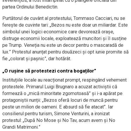
ireverențios, a fost întâmpinat cu o plângere oficială din
partea Ordinului Benedictin.
Purtătorul de cuvânt al protestului, Tommaso Cacciari, nu se
ferește de cuvinte tari: „Bezos nu este doar un miliardar. Este
simbolul unei logici economice care devorează orașe,
distruge economii locale, exploatează muncitori și îl susține
pe Trump. Veneția nu este un decor pentru o mascaradă de
lux.” Protestul anunțat pentru douăzeci și opt iunie promite să
fie „colorat și pașnic”, dar hotărât.
„O rușine să protestezi contra bogaților”
Instituțiile locale au reacționat prompt, respingând vehement
protestele. Primarul Luigi Brugnaro a acuzat activiștii că
formează o „mică minoritate zgomotoasă” și i-a apărat pe
protagoniștii nunții: „Bezos oferă locuri de muncă pentru
peste un milion de oameni. E absurd să fie atacat”. Iar
consilierul pentru turism, Simone Venturini, a ironizat
protestul: „După No Mose și No Tav, acum avem și No
Grandi Matrimoni.”