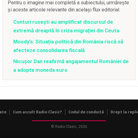
Pentru o imagine mai completă a subiectului, urmărește
și aceste articole relevante din același flux editorial.
Conturi rusești au amplificat discursul de
extremă dreaptă în criza migrației din Ceuta
Moody’s: Situația politică din România riscă să
afecteze consolidarea fiscală
Nicușor Dan reafirmă angajamentul României de
a adopta moneda euro
tate
Cum ascult Radio Clasic?
Codul de conduită
Drept la repli
© Radio Clasic, 2026