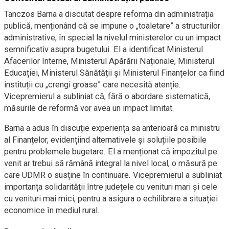
Tanczos Barna a discutat despre reforma din administrația
publică, menționând că se impune o „toaletare” a structurilor
administrative, în special la nivelul ministerelor cu un impact
semnificativ asupra bugetului. El a identificat Ministerul
Afacerilor Interne, Ministerul Apărării Naționale, Ministerul
Educației, Ministerul Sănătății și Ministerul Finanțelor ca fiind
instituții cu „crengi groase” care necesită atenție.
Vicepremierul a subliniat că, fără o abordare sistematică,
măsurile de reformă vor avea un impact limitat.
Barna a adus în discuție experiența sa anterioară ca ministru
al Finanțelor, evidențiind alternativele și soluțiile posibile
pentru problemele bugetare. El a menționat că impozitul pe
venit ar trebui să rămână integral la nivel local, o măsură pe
care UDMR o susține în continuare. Vicepremierul a subliniat
importanța solidarității între județele cu venituri mari și cele
cu venituri mai mici, pentru a asigura o echilibrare a situației
economice în mediul rural.