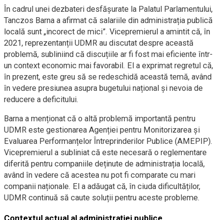
În cadrul unei dezbateri desfășurate la Palatul Parlamentului,
Tanczos Barna a afirmat că salariile din administrația publică
locală sunt „incorect de mici”. Vicepremierul a amintit că, în
2021, reprezentanții UDMR au discutat despre această
problemă, subliniind că discuțiile ar fi fost mai eficiente într-
un context economic mai favorabil. El a exprimat regretul că,
în prezent, este greu să se redeschidă această temă, având
în vedere presiunea asupra bugetului național și nevoia de
reducere a deficitului.
Barna a menționat că o altă problemă importantă pentru
UDMR este gestionarea Agenției pentru Monitorizarea și
Evaluarea Performanțelor Întreprinderilor Publice (AMEPIP).
Vicepremierul a subliniat că este necesară o reglementare
diferită pentru companiile deținute de administrația locală,
având în vedere că acestea nu pot fi comparate cu mari
companii naționale. El a adăugat că, în ciuda dificultăților,
UDMR continuă să caute soluții pentru aceste probleme.
Contextul actual al administrației publice