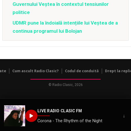
Guvernului Veștea în contextul tensiunilor
politice
UDMR pune la îndoială intențiile lui Veștea de a
continua programul lui Bolojan
tate
Cum ascult Radio Clasic?
Codul de conduită
Drept la repli
© Radio Clasic, 2026
LIVE RADIO CLASIC FM
↓
Corona - The Rhythm of the Night