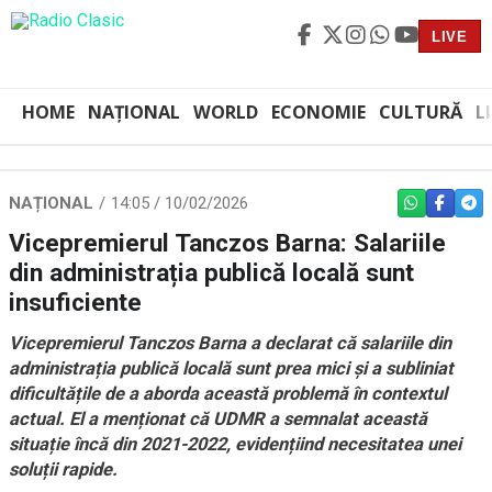
LIVE
HOME
NAȚIONAL
WORLD
ECONOMIE
CULTURĂ
L
NAȚIONAL
14:05 / 10/02/2026
WHATSAPP
FACEBO
TEL
Vicepremierul Tanczos Barna: Salariile
din administrația publică locală sunt
insuficiente
Vicepremierul Tanczos Barna a declarat că salariile din
administrația publică locală sunt prea mici și a subliniat
dificultățile de a aborda această problemă în contextul
actual. El a menționat că UDMR a semnalat această
situație încă din 2021-2022, evidențiind necesitatea unei
soluții rapide.