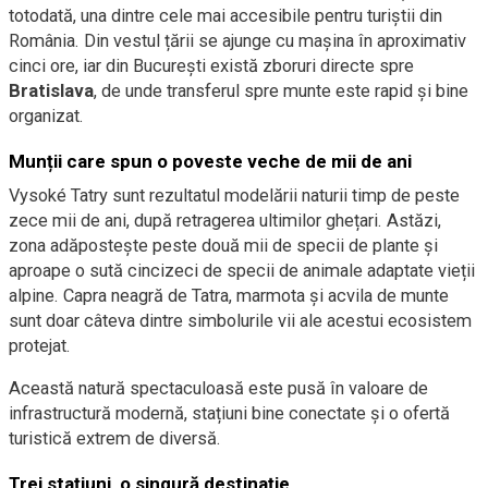
totodată, una dintre cele mai accesibile pentru turiștii din
România. Din vestul țării se ajunge cu mașina în aproximativ
cinci ore, iar din București există zboruri directe spre
Bratislava
, de unde transferul spre munte este rapid și bine
organizat.
Munții care spun o poveste veche de mii de ani
Vysoké Tatry sunt rezultatul modelării naturii timp de peste
zece mii de ani, după retragerea ultimilor ghețari. Astăzi,
zona adăpostește peste două mii de specii de plante și
aproape o sută cincizeci de specii de animale adaptate vieții
alpine. Capra neagră de Tatra, marmota și acvila de munte
sunt doar câteva dintre simbolurile vii ale acestui ecosistem
protejat.
Această natură spectaculoasă este pusă în valoare de
infrastructură modernă, stațiuni bine conectate și o ofertă
turistică extrem de diversă.
Trei stațiuni, o singură destinație