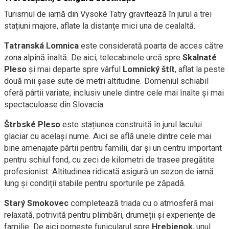
Turismul de iarnă din Vysoké Tatry gravitează în jurul a trei
stațiuni majore, aflate la distanțe mici una de cealaltă.
Tatranská Lomnica
este considerată poarta de acces către
zona alpină înaltă. De aici, telecabinele urcă spre
Skalnaté
Pleso
și mai departe spre vârful
Lomnický štít
, aflat la peste
două mii șase sute de metri altitudine. Domeniul schiabil
oferă pârtii variate, inclusiv unele dintre cele mai înalte și mai
spectaculoase din Slovacia.
Štrbské Pleso
este stațiunea construită în jurul lacului
glaciar cu același nume. Aici se află unele dintre cele mai
bine amenajate pârtii pentru familii, dar și un centru important
pentru schiul fond, cu zeci de kilometri de trasee pregătite
profesionist. Altitudinea ridicată asigură un sezon de iarnă
lung și condiții stabile pentru sporturile pe zăpadă.
Starý Smokovec
completează triada cu o atmosferă mai
relaxată, potrivită pentru plimbări, drumeții și experiențe de
familie. De aici pornește funicularul spre
Hrebienok
, unul