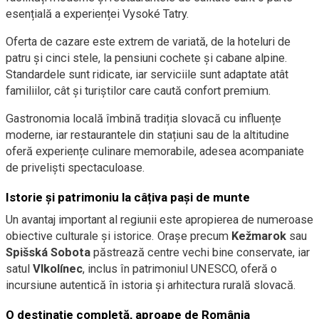
esențială a experienței Vysoké Tatry.
Oferta de cazare este extrem de variată, de la hoteluri de
patru și cinci stele, la pensiuni cochete și cabane alpine.
Standardele sunt ridicate, iar serviciile sunt adaptate atât
familiilor, cât și turiștilor care caută confort premium.
Gastronomia locală îmbină tradiția slovacă cu influențe
moderne, iar restaurantele din stațiuni sau de la altitudine
oferă experiențe culinare memorabile, adesea acompaniate
de priveliști spectaculoase.
Istorie și patrimoniu la câțiva pași de munte
Un avantaj important al regiunii este apropierea de numeroase
obiective culturale și istorice. Orașe precum
Kežmarok
sau
Spišská Sobota
păstrează centre vechi bine conservate, iar
satul
Vlkolínec
, inclus în patrimoniul UNESCO, oferă o
incursiune autentică în istoria și arhitectura rurală slovacă.
O destinație completă, aproape de România