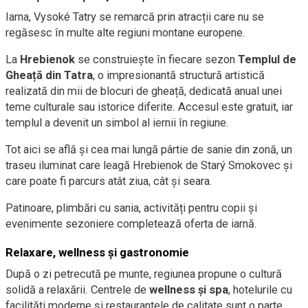
Iarna, Vysoké Tatry se remarcă prin atracții care nu se
regăsesc în multe alte regiuni montane europene.
La
Hrebienok
se construiește în fiecare sezon
Templul de
Gheață din Tatra
, o impresionantă structură artistică
realizată din mii de blocuri de gheață, dedicată anual unei
teme culturale sau istorice diferite. Accesul este gratuit, iar
templul a devenit un simbol al iernii în regiune.
Tot aici se află și cea mai lungă pârtie de sanie din zonă, un
traseu iluminat care leagă Hrebienok de Starý Smokovec și
care poate fi parcurs atât ziua, cât și seara.
Patinoare, plimbări cu sania, activități pentru copii și
evenimente sezoniere completează oferta de iarnă.
Relaxare, wellness și gastronomie
După o zi petrecută pe munte, regiunea propune o cultură
solidă a relaxării. Centrele de
wellness și spa
, hotelurile cu
facilități moderne și restaurantele de calitate sunt o parte