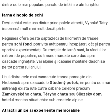
dintre cele mai populare puncte de întâlnire ale turiștilor.
Iarna dincolo de schi
Deși schiul este una dintre principalele atracții, Vysoké Tatry
înseamnă mult mai mult decât pârtii.
Regiunea oferă peste șaptezeci de kilometri de trasee
pentru
schi fond
, potrivite atât pentru începători, cât și pentru
sportivi experimentați. Drumețiile de iarnă sunt, la rândul lor,
extrem de populare, cu trasee marcate care duc spre
cascade înghețate, văi alpine și cabane montane deschise
pe tot parcursul anului.
Unul dintre cele mai cunoscute trasee pornește din
Hrebienok spre cascadele
Studený potok
, iar pentru cei mai
antrenați există rute către cabane celebre precum
Zamkovského chata
,
Téryho chata
sau
Sliezsky dom
,
hotelul montan situat chiar sub crestele alpine.
Atracții unice și experiențe memorabile