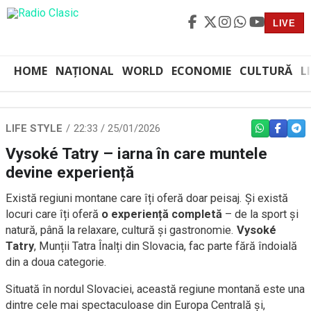
LIVE
HOME
NAȚIONAL
WORLD
ECONOMIE
CULTURĂ
L
LIFE STYLE
22:33 / 25/01/2026
WHATSAPP
FACEBO
TEL
Vysoké Tatry – iarna în care muntele
devine experiență
Există regiuni montane care îți oferă doar peisaj. Și există
locuri care îți oferă
o experiență completă
– de la sport și
natură, până la relaxare, cultură și gastronomie.
Vysoké
Tatry
, Munții Tatra Înalți din Slovacia, fac parte fără îndoială
din a doua categorie.
Situată în nordul Slovaciei, această regiune montană este una
dintre cele mai spectaculoase din Europa Centrală și,