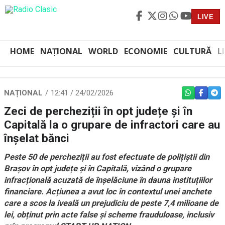
LIVE
HOME
NAȚIONAL
WORLD
ECONOMIE
CULTURĂ
L
NAȚIONAL
12:41 / 24/02/2026
WHATSAPP
FACEBO
TEL
Zeci de percheziții în opt județe și în
Capitală la o grupare de infractori care au
înșelat bănci
Peste 50 de percheziții au fost efectuate de polițiștii din
Brașov în opt județe și în Capitală, vizând o grupare
infracțională acuzată de înșelăciune în dauna instituțiilor
financiare. Acțiunea a avut loc în contextul unei anchete
care a scos la iveală un prejudiciu de peste 7,4 milioane de
lei, obținut prin acte false și scheme frauduloase, inclusiv