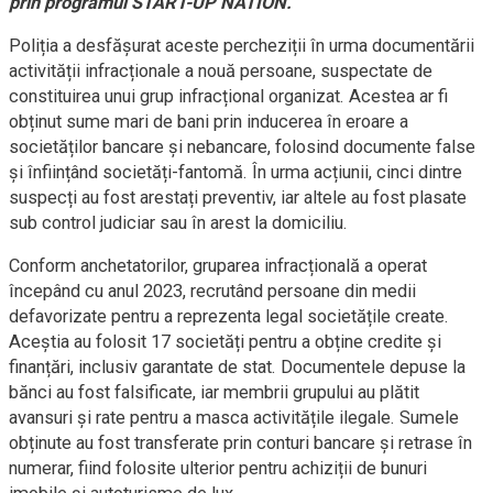
prin programul START-UP NATION.
Poliția a desfășurat aceste percheziții în urma documentării
activității infracționale a nouă persoane, suspectate de
constituirea unui grup infracțional organizat. Acestea ar fi
obținut sume mari de bani prin inducerea în eroare a
societăților bancare și nebancare, folosind documente false
și înființând societăți-fantomă. În urma acțiunii, cinci dintre
suspecți au fost arestați preventiv, iar altele au fost plasate
sub control judiciar sau în arest la domiciliu.
Conform anchetatorilor, gruparea infracțională a operat
începând cu anul 2023, recrutând persoane din medii
defavorizate pentru a reprezenta legal societățile create.
Aceștia au folosit 17 societăți pentru a obține credite și
finanțări, inclusiv garantate de stat. Documentele depuse la
bănci au fost falsificate, iar membrii grupului au plătit
avansuri și rate pentru a masca activitățile ilegale. Sumele
obținute au fost transferate prin conturi bancare și retrase în
numerar, fiind folosite ulterior pentru achiziții de bunuri