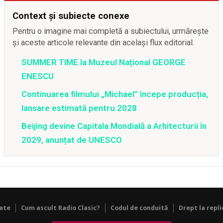
Context și subiecte conexe
Pentru o imagine mai completă a subiectului, urmărește
și aceste articole relevante din același flux editorial.
SUMMER TIME la Muzeul Național GEORGE
ENESCU
Continuarea filmului „Michael” începe producția,
lansare estimată pentru 2028
Beijing devine Capitala Mondială a Arhitecturii în
2029, anunțat de UNESCO
tate
Cum ascult Radio Clasic?
Codul de conduită
Drept la repli