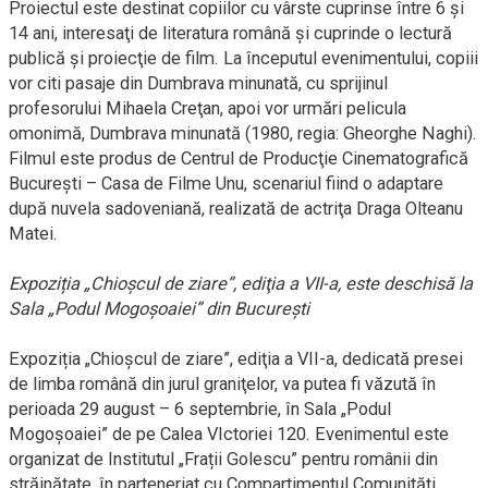
Proiectul este destinat copiilor cu vârste cuprinse între 6 şi
14 ani, interesaţi de literatura română și cuprinde o lectură
publică şi proiecţie de film. La începutul evenimentului, copiii
vor citi pasaje din Dumbrava minunată, cu sprijinul
profesorului Mihaela Creţan, apoi vor urmări pelicula
omonimă, Dumbrava minunată (1980, regia: Gheorghe Naghi).
Filmul este produs de Centrul de Producţie Cinematografică
Bucureşti – Casa de Filme Unu, scenariul fiind o adaptare
după nuvela sadoveniană, realizată de actriţa Draga Olteanu
Matei.
Expoziția „Chioșcul de ziare”, ediţia a VII-a, este deschisă la
Sala „Podul Mogoşoaiei” din Bucureşti
Expoziția „Chioșcul de ziare”, ediţia a VII-a, dedicată presei
de limba română din jurul graniţelor, va putea fi văzută în
perioada 29 august – 6 septembrie, în Sala „Podul
Mogoşoaiei” de pe Calea VIctoriei 120. Evenimentul este
organizat de Institutul „Frații Golescu” pentru românii din
străinătate, în parteneriat cu Compartimentul Comunități