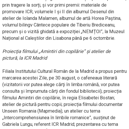
prin tragere la sorți, și vor primi premii: materiale de
promovare ICR, volumele I și II din albumul Desenul din
atelier de Iolanda Malamen, albumul de artă Horea Paștina,
volumul bilingv Cântece populare de Tiberiu Brediceanu,
precum și o vizită ghidată a expoziției „NEMȚOI”, la Muzeul
Național al Caleștilor din Lisabona până pe 6 octombrie.
Proiecţia filmului „Amintiri din copilărie” şi atelier de
pictură, la ICR Madrid
Filiala Institutului Cultural Român de la Madrid a propus pentru
marcarea acestei Zile, pe 30 august, o cafeneaua literară
(vizitatorii vor putea alege cărţi în limba română, vor putea
consulta şi împrumuta cărţi din fondul bibliotecii); proiecția
filmului Amintiri din copilărie, în regia Elisabetei Bostan;
atelier de pictură pentru copii; proiecția filmului documentar
Unseen Romania (Mapmedia); un atelier cu tema
„Intercomprehensiunea în limbile romanice”, susținut de
Gabriela Lungu, referent ICR Madrid; prezentarea cu tema