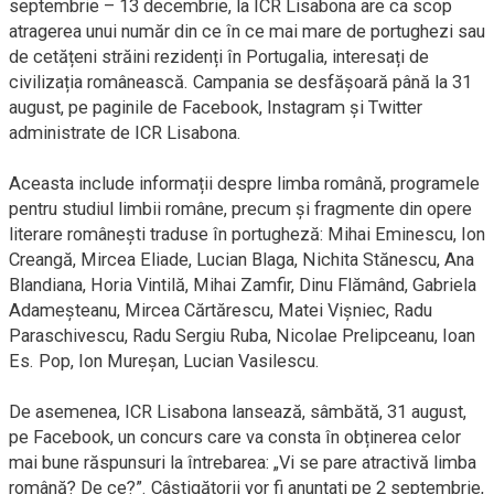
septembrie – 13 decembrie, la ICR Lisabona are ca scop
atragerea unui număr din ce în ce mai mare de portughezi sau
de cetățeni străini rezidenți în Portugalia, interesați de
civilizația românească. Campania se desfășoară până la 31
august, pe paginile de Facebook, Instagram și Twitter
administrate de ICR Lisabona.
Aceasta include informații despre limba română, programele
pentru studiul limbii române, precum și fragmente din opere
literare românești traduse în portugheză: Mihai Eminescu, Ion
Creangă, Mircea Eliade, Lucian Blaga, Nichita Stănescu, Ana
Blandiana, Horia Vintilă, Mihai Zamfir, Dinu Flămând, Gabriela
Adameșteanu, Mircea Cărtărescu, Matei Vișniec, Radu
Paraschivescu, Radu Sergiu Ruba, Nicolae Prelipceanu, Ioan
Es. Pop, Ion Mureșan, Lucian Vasilescu.
De asemenea, ICR Lisabona lansează, sâmbătă, 31 august,
pe Facebook, un concurs care va consta în obținerea celor
mai bune răspunsuri la întrebarea: „Vi se pare atractivă limba
română? De ce?”. Câștigătorii vor fi anunțati pe 2 septembrie,