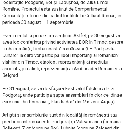
localitățile Podgoraț, Bor și Lăpușnea, de Ziua Limbii
Române. Proiectul este susţinut de Compartimentul
Comunități Istorice din cadrul Institutului Cultural Român, în
perioada 30 august – 1 septembrie.
Evenimentul cuprinde trei secțiuni. Astfel, pe 30 august va
avea loc conferința privind activitatea BOR în Timoc, despre
limba română „Limba noastră românească – Pod peste
Dunăre” la care vor participa lideri importanți ai românilor/
vlahilor din Timoc, etnologi, reprezentanți ai mediului
asociativ, jurnaliști, reprezentanți ai Ambasadei României la
Belgrad.
Pe 31 august, se va desfășura Festivalul folcloric de la
Podgoraț, unde participă şapte ansambluri folclorice, dintre
care unul din România („Plai de dor” din Mioveni, Argeș).
Artiștii și ansamblurile sunt din localitățile românești sau
predominant românești: Podgoraț și Valeacoanea (comuna
Bolievaț), Zlot (comuna Bor), Lubnița (comuna Zaicear) din