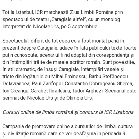
Tot la Istanbul, ICR marchează Ziua Limbii Române prin
spectacolul de teatru „Caragiale altfel”, cu un monolog
interpretat de Nicolae Urs, pe 5 septembrie.
Spectacolul, diferit de tot ceea ce a fost montat până în
prezent despre Caragiale, aduce în faţa publicului texte foarte
puţin cunoscute, scenariul fiind adaptat din corespondenţa şi
din întâmplări trăite de marele scriitor român. Sunt povestite,
în stil dramatic, de însuşi Caragiale, întâmplări vesele şi
triste din legăturile cu Mihai Eminescu, Barbu Ştefănescu
Delavrancea, Paul Zarifopol, Constantin Dobrogeanu Gherea,
Ion Creangă, Garabet Ibraileanu, Tudor Arghezi. Scenariul este
semnat de Nicolae Urs și de Olimpia Urs.
Cursuri online de limba română şi concurs la ICR Lisabona
Campania de promovare online a cursurilor de limbă, cultură
și civilizație română care se vor desfășura în perioada 9