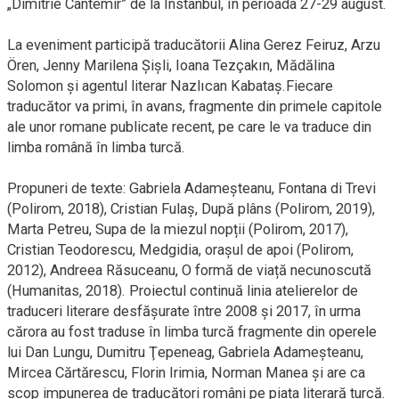
„Dimitrie Cantemir” de la Instanbul, în perioada 27-29 august.
La eveniment participă traducătorii Alina Gerez Feiruz, Arzu
Ören, Jenny Marilena Șișli, Ioana Tezçakın, Mădălina
Solomon și agentul literar Nazlıcan Kabataş.Fiecare
traducător va primi, în avans, fragmente din primele capitole
ale unor romane publicate recent, pe care le va traduce din
limba română în limba turcă.
Propuneri de texte: Gabriela Adameșteanu, Fontana di Trevi
(Polirom, 2018), Cristian Fulaș, După plâns (Polirom, 2019),
Marta Petreu, Supa de la miezul nopții (Polirom, 2017),
Cristian Teodorescu, Medgidia, orașul de apoi (Polirom,
2012), Andreea Răsuceanu, O formă de viață necunoscută
(Humanitas, 2018). Proiectul continuă linia atelierelor de
traduceri literare desfășurate între 2008 și 2017, în urma
cărora au fost traduse în limba turcă fragmente din operele
lui Dan Lungu, Dumitru Ţepeneag, Gabriela Adameşteanu,
Mircea Cărtărescu, Florin Irimia, Norman Manea și are ca
scop impunerea de traducători români pe piața literară turcă.