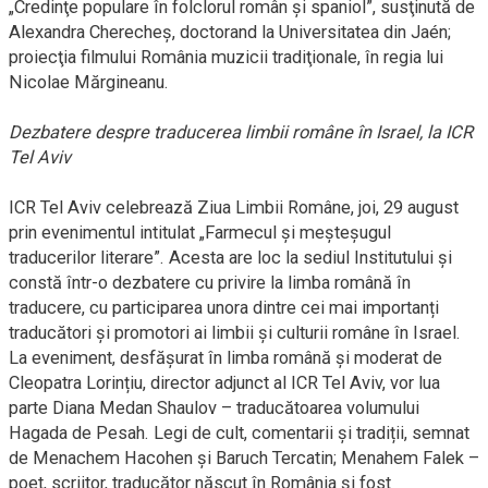
„Credinţe populare în folclorul român şi spaniol”, susţinută de
Alexandra Cherecheş, doctorand la Universitatea din Jaén;
proiecţia filmului România muzicii tradiţionale, în regia lui
Nicolae Mărgineanu.
Dezbatere despre traducerea limbii române în Israel, la ICR
Tel Aviv
ICR Tel Aviv celebrează Ziua Limbii Române, joi, 29 august
prin evenimentul intitulat „Farmecul și meșteșugul
traducerilor literare”. Acesta are loc la sediul Institutului și
constă într-o dezbatere cu privire la limba română în
traducere, cu participarea unora dintre cei mai importanți
traducători și promotori ai limbii și culturii române în Israel.
La eveniment, desfășurat în limba română și moderat de
Cleopatra Lorințiu, director adjunct al ICR Tel Aviv, vor lua
parte Diana Medan Shaulov – traducătoarea volumului
Hagada de Pesah. Legi de cult, comentarii și tradiții, semnat
de Menachem Hacohen și Baruch Tercatin; Menahem Falek –
poet, scriitor, traducător născut în România și fost