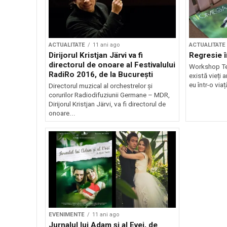
ACTUALITATE
11 ani ago
ACTUALITATE
Dirijorul Kristjan Järvi va fi
Regresie î
directorul de onoare al Festivalului
Workshop Te-
RadiRo 2016, de la Bucureşti
există vieți 
eu într-o via
Directorul muzical al orchestrelor şi
corurilor Radiodifuziunii Germane – MDR,
Dirijorul Kristjan Järvi, va fi directorul de
onoare...
EVENIMENTE
11 ani ago
Jurnalul lui Adam și al Evei, de