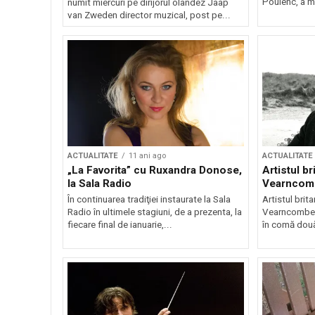
Poulenc, a mur
numit miercuri pe dirijorul olandez Jaap
van Zweden director muzical, post pe...
ACTUALITATE
11 ani ago
ACTUALITATE
„La Favorita” cu Ruxandra Donose,
Artistul br
la Sala Radio
Vearncomb
În continuarea tradiţiei instaurate la Sala
Artistul brit
Radio în ultimele stagiuni, de a prezenta, la
Vearncombe a
fiecare final de ianuarie,...
în comă două