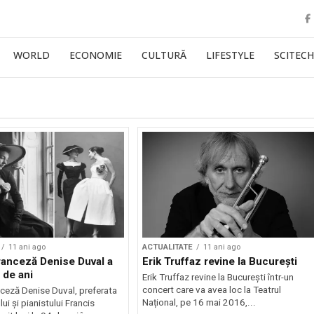
WORLD
ECONOMIE
CULTURĂ
LIFESTYLE
SCITECH
11 ani ago
ACTUALITATE
11 ani ago
ranceză Denise Duval a
Erik Truffaz revine la București
 de ani
Erik Truffaz revine la București într-un
concert care va avea loc la Teatrul
ceză Denise Duval, preferata
Național, pe 16 mai 2016,...
i și pianistului Francis