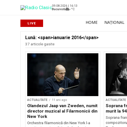
09.08.2026 | 16:13
Bucuresti
--°C
HOME
NAȚIONAL
Lună: <span>ianuarie 2016</span>
37 articole gasite
ACTUALITATE
11 ani ago
ACTUALITATE
Olandezul Jaap van Zweden, numit
Soprana f
director muzical al Filarmonicii din
murit la 94
New York
Soprana fran
compozitorulu
Orchestra filarmonică din New York l-a