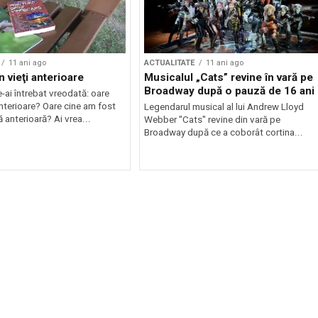
11 ani ago
ACTUALITATE
11 ani ago
n vieţi anterioare
Musicalul „Cats” revine în vară pe
Broadway după o pauză de 16 ani
ai întrebat vreodată: oare
anterioare? Oare cine am fost
Legendarul musical al lui Andrew Lloyd
ță anterioară? Ai vrea...
Webber "Cats" revine din vară pe
Broadway după ce a coborât cortina...