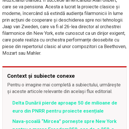
Muzicianul olandez îi succede americanului Alan Gilbert,
care se va pensiona. Acesta a lucrat la proiecte clasice și
moderne, încercând să extindă audiența filarmonicii în lume
prin acțiuni de cooperare și deschiderea spre noi tehnologii.
Jaap van Zweden, care va fi al 26-lea director al orchestrei
filarmonice din New York, este cunoscut ca un dirijor exigent,
care poate realiza cu orchestra performanțe deosebite cu
piese din repertoriul clasic al unor compozitori ca Beethoven,
Mozart sau Mahler.
Context și subiecte conexe
Pentru o imagine mai completă a subiectului, urmărește
și aceste articole relevante din același flux editorial.
Delta Dunării pierde aproape 50 de milioane de
euro din PNRR pentru proiecte esențiale
Nava-școală “Mircea” pornește spre New York