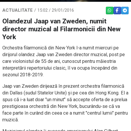
ACTUALITATE
15:02 / 29/01/2016
WHATSAPP
FACEBO
TEL
Olandezul Jaap van Zweden, numit
director muzical al Filarmonicii din New
York
Orchestra filarmonică din New York l-a numit miercuri pe
dirijorul olandez Jaap van Zweden director muzical, post pe
care violonistul de 55 de ani, cunoscut pentru măiestria
interpretării repertoriului clasic, îl va ocupa începând din
sezonul 2018-2019.
Jaap van Zweden dirijează în prezent orchestra filarmonică
din Dallas (sudul Statelor Unite) și pe cea din Hong Kong. El a
spus că i-a luat doar "un minut" să accepte oferta de a prelua
prestigioasa orchestră din New York, bucurându-se că va
face parte în curând din ceea ce a numit "centrul lumii" pentru
muzică.