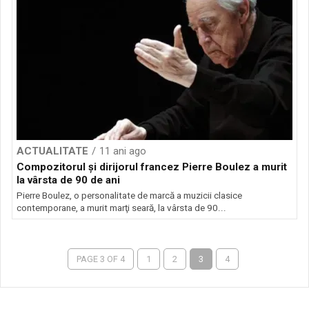
ACTUALITATE
11 ani ago
Compozitorul şi dirijorul francez Pierre Boulez a murit
la vârsta de 90 de ani
Pierre Boulez, o personalitate de marcă a muzicii clasice
contemporane, a murit marţi seară, la vârsta de 90...
PAGE 3 OF 4
1
2
3
4