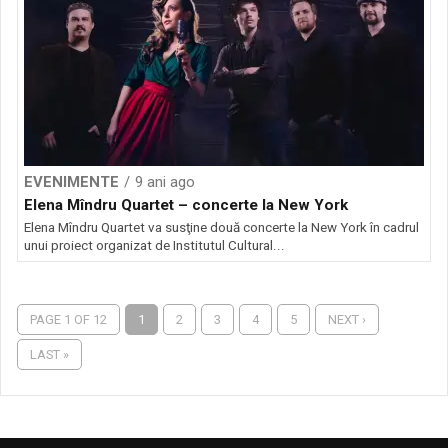
EVENIMENTE
9 ani ago
Elena Mîndru Quartet – concerte la New York
Elena Mîndru Quartet va susţine două concerte la New York în cadrul
unui proiect organizat de Institutul Cultural...
PAGE 1 OF 12
1
2
3
4
5
NEXT ›
LAST »