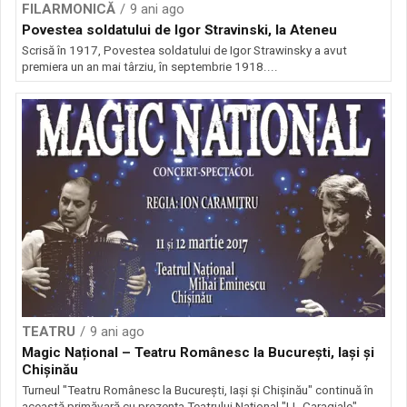
FILARMONICĂ
9 ani ago
Povestea soldatului de Igor Stravinski, la Ateneu
Scrisă în 1917, Povestea soldatului de Igor Strawinsky a avut
premiera un an mai târziu, în septembrie 1918....
TEATRU
9 ani ago
Magic Național – Teatru Românesc la Bucureşti, Iaşi şi
Chişinău
Turneul "Teatru Românesc la Bucureşti, Iaşi şi Chişinău" continuă în
această primăvară cu prezenţa Teatrului Naţional "I.L.Caragiale"