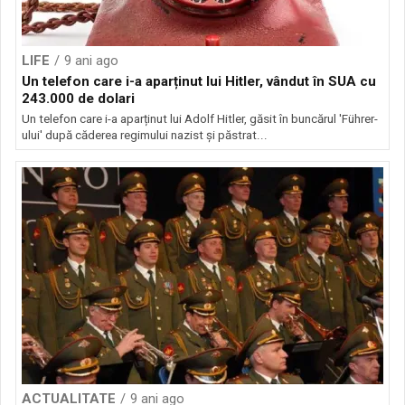
LIFE
9 ani ago
Un telefon care i-a aparținut lui Hitler, vândut în SUA cu
243.000 de dolari
Un telefon care i-a aparținut lui Adolf Hitler, găsit în buncărul 'Führer-
ului' după căderea regimului nazist și păstrat...
ACTUALITATE
9 ani ago