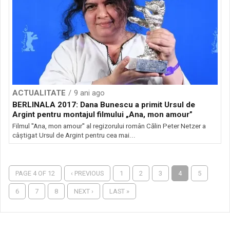
ACTUALITATE
9 ani ago
BERLINALA 2017: Dana Bunescu a primit Ursul de
Argint pentru montajul filmului „Ana, mon amour”
Filmul ''Ana, mon amour'' al regizorului român Călin Peter Netzer a
câștigat Ursul de Argint pentru cea mai...
PAGE 4 OF 12
‹ PREVIOUS
1
2
3
4
5
6
7
8
NEXT ›
LAST »