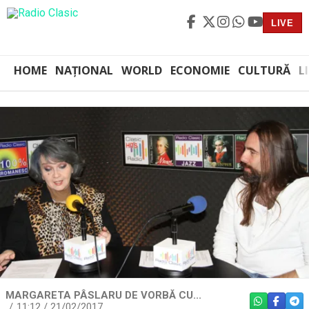
LIVE
HOME
NAȚIONAL
WORLD
ECONOMIE
CULTURĂ
L
MARGARETA PÂSLARU DE VORBĂ CU...
WHATSAPP
FACEBO
TEL
11:12 / 21/02/2017