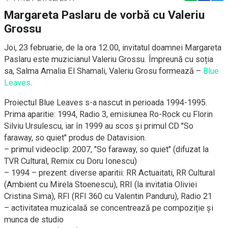
Margareta Paslaru de vorbă cu Valeriu
Grossu
Joi, 23 februarie, de la ora 12.00, invitatul doamnei Margareta
Paslaru este muzicianul Valeriu Grossu. Împreună cu soția
sa, Salma Amalia El Shamali, Valeriu Grosu formează –
Blue
Leaves
.
Proiectul Blue Leaves s-a nascut in perioada 1994-1995.
Prima aparitie: 1994, Radio 3, emisiunea Ro-Rock cu Florin
Silviu Ursulescu, iar în 1999 au scos și primul CD "So
faraway, so quiet" produs de Datavision.
– primul videoclip: 2007, "So faraway, so quiet" (difuzat la
TVR Cultural, Remix cu Doru Ionescu)
– 1994 – prezent: diverse aparitii: RR Actuaitati, RR Cultural
(Ambient cu Mirela Stoenescu), RRI (la invitatia Oliviei
Cristina Sima), RFI (RFI 360 cu Valentin Panduru), Radio 21
– activitatea muzicalaă se concentrează pe compoziție și
munca de studio