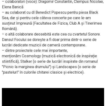
– colaboratori (voce): Dragomir Constantin, Clempus Nicolae,
Elena Banică
– au colaborat cu dl Benedict Popescu pentru piesa Black
Sea, dar și pentru cele câteva concerte pe care le-am
susținut împreună (Facultatea de Fizica, Club A și Tinerimea
Română).
– o altă colaborare deosebită este cea cu cvartetul Sonore.
Dansul Focului se dorește a fi doar prima dintr-o serie de
lucrări dedicate muzicii de cameră contemporane.
– dintre proiectele cele mai importante,
menționăm Cosmology (muzică electronică de inspirație
stiintifică), Stalker (o serie de lucrări inspirate din romanul
"Picnic la marginea drumului") și Landscapes (o serie de
"pasteluri" în culorile chitarei clasice și electrice).