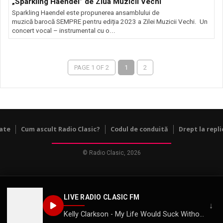
„Sparkling Haendel” de Ziua Muzicii Vechi
​Sparkling Haendel este propunerea ansamblului de
muzică barocă SEMPRE pentru ediția 2023 a Zilei Muzicii Vechi. ​Un
concert vocal – instrumental cu o...
PAGE 1 OF 2
1
2
tate
Cum ascult Radio Clasic?
Codul de conduită
Drept la repli
© Radio Clasic, 2026
LIVE RADIO CLASIC FM
↓
Kelly Clarkson - My Life Would Suck Without You