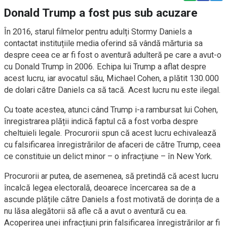
Donald Trump a fost pus sub acuzare
În 2016, starul filmelor pentru adulți Stormy Daniels a
contactat instituțiile media oferind să vândă mărturia sa
despre ceea ce ar fi fost o aventură adulteră pe care a avut-o
cu Donald Trump în 2006. Echipa lui Trump a aflat despre
acest lucru, iar avocatul său, Michael Cohen, a plătit 130.000
de dolari către Daniels ca să tacă. Acest lucru nu este ilegal.
Cu toate acestea, atunci când Trump i-a rambursat lui Cohen,
înregistrarea plății indică faptul că a fost vorba despre
cheltuieli legale. Procurorii spun că acest lucru echivalează
cu falsificarea înregistrărilor de afaceri de către Trump, ceea
ce constituie un delict minor – o infracțiune – în New York.
Procurorii ar putea, de asemenea, să pretindă că acest lucru
încalcă legea electorală, deoarece încercarea sa de a
ascunde plățile către Daniels a fost motivată de dorința de a
nu lăsa alegătorii să afle că a avut o aventură cu ea.
Acoperirea unei infracțiuni prin falsificarea înregistrărilor ar fi