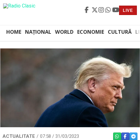
LIVE
HOME
NAȚIONAL
WORLD
ECONOMIE
CULTURĂ
L
ACTUALITATE
07:58 / 31/03/2023
WHATSAPP
FACEBO
TEL