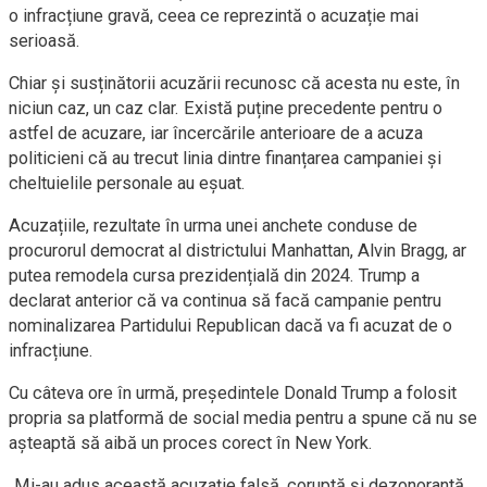
o infracțiune gravă, ceea ce reprezintă o acuzație mai
serioasă.
Chiar și susținătorii acuzării recunosc că acesta nu este, în
niciun caz, un caz clar. Există puține precedente pentru o
astfel de acuzare, iar încercările anterioare de a acuza
politicieni că au trecut linia dintre finanțarea campaniei și
cheltuielile personale au eșuat.
Acuzațiile, rezultate în urma unei anchete conduse de
procurorul democrat al districtului Manhattan, Alvin Bragg, ar
putea remodela cursa prezidențială din 2024. Trump a
declarat anterior că va continua să facă campanie pentru
nominalizarea Partidului Republican dacă va fi acuzat de o
infracțiune.
Cu câteva ore în urmă, președintele Donald Trump a folosit
propria sa platformă de social media pentru a spune că nu se
așteaptă să aibă un proces corect în New York.
„Mi-au adus această acuzație falsă, coruptă și dezonorantă