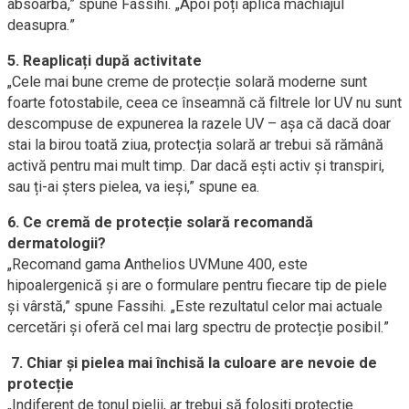
absoarbă,” spune Fassihi. „Apoi poți aplica machiajul
deasupra.”
5. Reaplicați după activitate
„Cele mai bune creme de protecție solară moderne sunt
foarte fotostabile, ceea ce înseamnă că filtrele lor UV nu sunt
descompuse de expunerea la razele UV – așa că dacă doar
stai la birou toată ziua, protecția solară ar trebui să rămână
activă pentru mai mult timp. Dar dacă ești activ și transpiri,
sau ți-ai șters pielea, va ieși,” spune ea.
6. Ce cremă de protecție solară recomandă
dermatologii?
„Recomand gama Anthelios UVMune 400, este
hipoalergenică și are o formulare pentru fiecare tip de piele
și vârstă,” spune Fassihi. „Este rezultatul celor mai actuale
cercetări și oferă cel mai larg spectru de protecție posibil.”
7. Chiar și pielea mai închisă la culoare are nevoie de
protecție
„Indiferent de tonul pielii, ar trebui să folosiți protecție