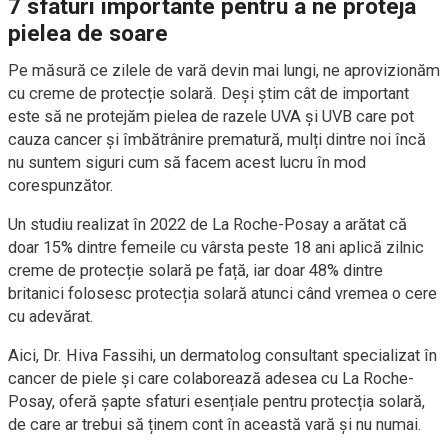
7 sfaturi importante pentru a ne proteja
pielea de soare
Pe măsură ce zilele de vară devin mai lungi, ne aprovizionăm
cu creme de protecție solară. Deși știm cât de important
este să ne protejăm pielea de razele UVA și UVB care pot
cauza cancer și îmbătrânire prematură, mulți dintre noi încă
nu suntem siguri cum să facem acest lucru în mod
corespunzător.
Un studiu realizat în 2022 de La Roche-Posay a arătat că
doar 15% dintre femeile cu vârsta peste 18 ani aplică zilnic
creme de protecție solară pe față, iar doar 48% dintre
britanici folosesc protecția solară atunci când vremea o cere
cu adevărat.
Aici, Dr. Hiva Fassihi, un dermatolog consultant specializat în
cancer de piele și care colaborează adesea cu La Roche-
Posay, oferă șapte sfaturi esențiale pentru protecția solară,
de care ar trebui să ținem cont în această vară și nu numai.