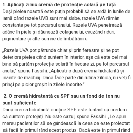
1. Aplicați zilnic cremă de protecție solară pe față
Deși pielea noastră este puțin probabil să se ardă în lunile de
iarnă când razele UVB sunt mai slabe, razele UVA rămân
constante pe tot parcursul anului. Razele UVA penetrează
adânc în piele și dăunează colagenului, cauzând riduri,
pigmentare și alte semne de îmbătrânire.
„Razele UVA pot pătrunde chiar și prin ferestre și ne pot
deteriora pielea când suntem în interior, așa că este cel mai
bine să purtăm protecție solară în fiecare zi, pe tot parcursul
anului,” spune Fassihi. „Aplicați-o după crema hidratantă și
înainte de machiaj. Dacă face parte din rutina zilnică, nu veți fi
prinși pe picior greșit în zilele însorite.”
2. O cremă hidratantă cu SPF sau un fond de ten nu
sunt suficiente
Dacă crema hidratantă conține SPF, este tentant să credem
că suntem protejați. Nu este cazul, spune Fassihi. „Le spun
mereu pacienților să se gândească la ceea ce este proiectat
să facă în primul rând acest produs. Dacă este în primul rând