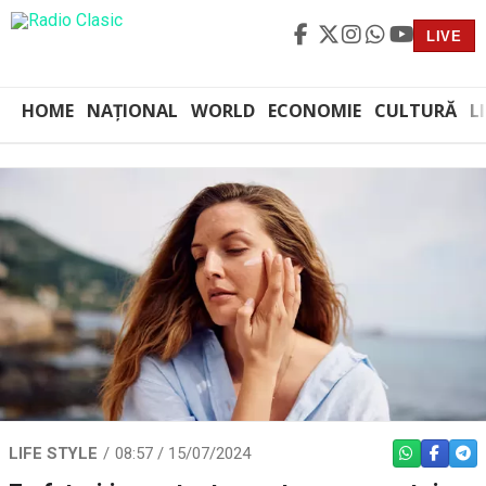
LIVE
HOME
NAȚIONAL
WORLD
ECONOMIE
CULTURĂ
L
LIFE STYLE
08:57 / 15/07/2024
WHATSAPP
FACEBO
TEL