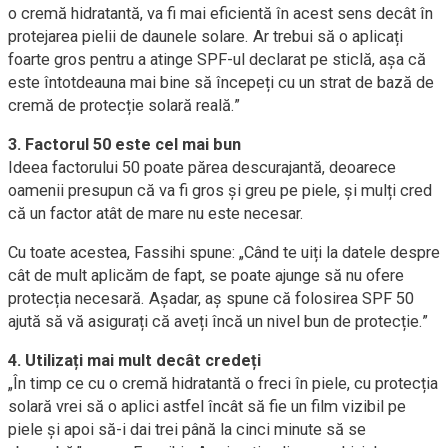
o cremă hidratantă, va fi mai eficientă în acest sens decât în
protejarea pielii de daunele solare. Ar trebui să o aplicați
foarte gros pentru a atinge SPF-ul declarat pe sticlă, așa că
este întotdeauna mai bine să începeți cu un strat de bază de
cremă de protecție solară reală.”
3. Factorul 50 este cel mai bun
Ideea factorului 50 poate părea descurajantă, deoarece
oamenii presupun că va fi gros și greu pe piele, și mulți cred
că un factor atât de mare nu este necesar.
Cu toate acestea, Fassihi spune: „Când te uiți la datele despre
cât de mult aplicăm de fapt, se poate ajunge să nu ofere
protecția necesară. Așadar, aș spune că folosirea SPF 50
ajută să vă asigurați că aveți încă un nivel bun de protecție.”
4. Utilizați mai mult decât credeți
„În timp ce cu o cremă hidratantă o freci în piele, cu protecția
solară vrei să o aplici astfel încât să fie un film vizibil pe
piele și apoi să-i dai trei până la cinci minute să se