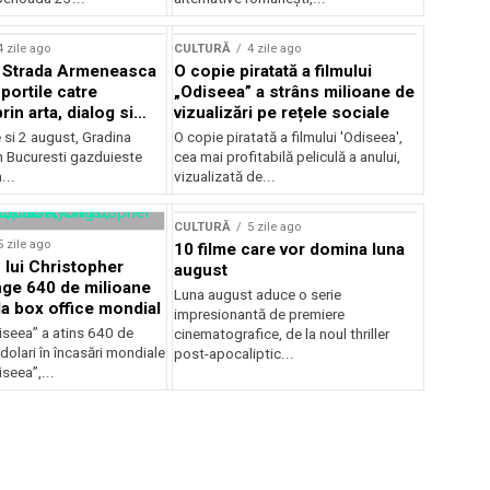
lui Enescu 2026
4 zile ago
CULTURĂ
4 zile ago
l Strada Armeneasca
O copie piratată a filmului
portile catre
„Odiseea” a strâns milioane de
in arta, dialog si
vizualizări pe rețele sociale
, intre 31 iulie si 2
ie si 2 august, Gradina
O copie piratată a filmului 'Odiseea',
a Gradina Botanica din
n Bucuresti gazduieste
cea mai profitabilă peliculă a anului,
...
vizualizată de...
CULTURĂ
5 zile ago
5 zile ago
10 filme care vor domina luna
 lui Christopher
august
nge 640 de milioane
Luna august aduce o serie
la box office mondial
impresionantă de premiere
iseea” a atins 640 de
cinematografice, de la noul thriller
dolari în încasări mondiale
post-apocaliptic...
iseea”,...