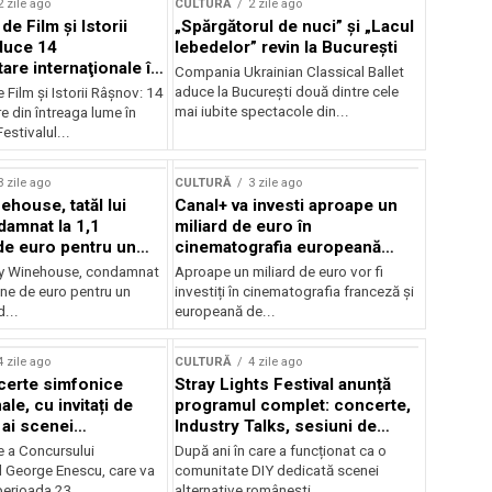
2 zile ago
CULTURĂ
2 zile ago
 de Film şi Istorii
„Spărgătorul de nuci” și „Lacul
duce 14
lebedelor” revin la București
re internaţionale în
Compania Ukrainian Classical Ballet
aduce la București două dintre cele
e Film şi Istorii Râşnov: 14
mai iubite spectacole din...
 din întreaga lume în
estivalul...
3 zile ago
CULTURĂ
3 zile ago
ehouse, tatăl lui
Canal+ va investi aproape un
amnat la 1,1
miliard de euro în
de euro pentru un
cinematografia europeană
rdut
până în 2032
my Winehouse, condamnat
Aproape un miliard de euro vor fi
ane de euro pentru un
investiți în cinematografia franceză și
d...
europeană de...
4 zile ago
CULTURĂ
4 zile ago
certe simfonice
Stray Lights Festival anunță
le, cu invitați de
programul complet: concerte,
 ai scenei
Industry Talks, sesiuni de
onale și ansambluri
audiție și noi opțiuni de
e a Concursului
După ani în care a funcționat ca o
le românești de
participare pentru public
l George Enescu, care va
comunitate DIY dedicată scenei
, în programul
perioada 23...
alternative românești,...