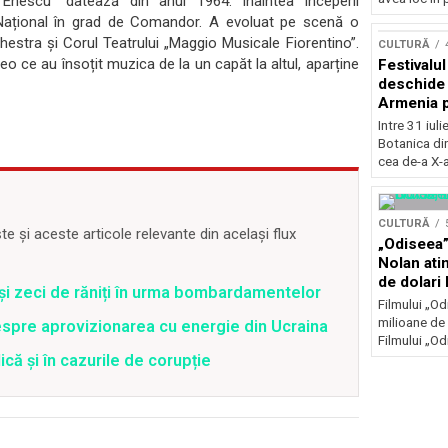
e Enescu” datează din anul 1964. Înaintea începerii
Concursu
nul Național în grad de Comandor. A evoluat pe scenă o
chestra și Corul Teatrului „Maggio Musicale Fiorentino”.
CULTURĂ
o ce au însoțit muzica de la un capăt la altul, aparține
Festivalu
deschide 
Armenia pr
patrimoniu
Intre 31 iul
august, l
Botanica di
Bucuresti
cea de-a X-a
CULTURĂ
 și aceste articole relevante din același flux
„Odiseea”
Nolan ati
de dolari 
 și zeci de răniți în urma bombardamentelor
Filmului „Od
milioane de 
spre aprovizionarea cu energie din Ucraina
Filmului „Od
că și în cazurile de corupție