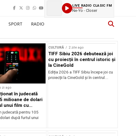
LIVE RADIO CLASIC FM
Ne-Yo - Closer
SPORT
RADIO
CULTURĂ
2 zile ago
TIFF Sibiu 2026 debutează joi
cu proiecții în centrul istoric și
la CineGold
Ediția 2026 a TIFF Sibiu începe joi cu
proiecții la CineGold și în centrul...
o zi ago
cționat în judecată
5 milioane de dolari
l unui film cu
Cage
în judecată pentru 105
dolari după furtul unui