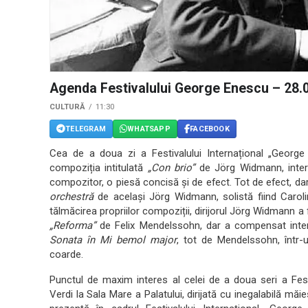
Agenda Festivalului George Enescu – 28.
CULTURĂ
11:30
TELEGRAM
WHATSAPP
FACEBOOK
Cea de a doua zi a Festivalului Internațional „Georg
compoziția intitulată
„Con brio”
de Jörg Widmann, inter
compozitor, o piesă concisă și de efect. Tot de efect, dar
orchestră
de același Jörg Widmann, solistă fiind Carolin
tălmăcirea propriilor compoziții, dirijorul Jörg Widmann a
„Reforma”
de Felix Mendelssohn, dar a compensat interpr
Sonata în Mi bemol major
, tot de Mendelssohn, într-
coarde.
Punctul de maxim interes al celei de a doua seri a Fest
Verdi la Sala Mare a Palatului, dirijată cu inegalabilă măi