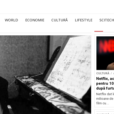
WORLD
ECONOMIE
CULTURĂ
LIFESTYLE
SCITECH
CULTURĂ
Netflix, a
pentru 10
după furtu
Nicolas 
Netflix dat 
milioane de 
film cu...