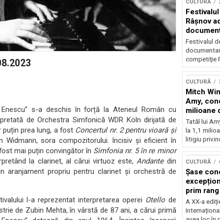
CULTURĂ
Festivalul
Râşnov a
documenta
premieră
Festivalul d
documentare
competiţie F
08.2023
CULTURĂ
Mitch Win
Amy, cond
e Enescu” s-a deschis în forță la Ateneul Român cu
milioane 
litigiu pie
pretată de Orchestra Simfonică WDR Köln dirijată de
Tatăl lui A
 puțin prea lung, a fost
Concertul nr. 2 pentru vioară și
la 1,1 milio
litigiu privin
 Widmann, sora compozitorului. Incisiv și eficient în
 fost mai puțin convingător în
Simfonia nr. 5 în re minor
etând la clarinet, al cărui virtuoz este,
Andante
din
CULTURĂ
un aranjament propriu pentru clarinet și orchestră de
Șase con
excepționa
prim rang
internați
ivalului l-a reprezentat interpretarea operei
Otello
de
A XX-a ediți
orchestra
estrie de Zubin Mehta, în vârstă de 87 ani, a cărui primă
Internaționa
prestigiu
avea loc în 