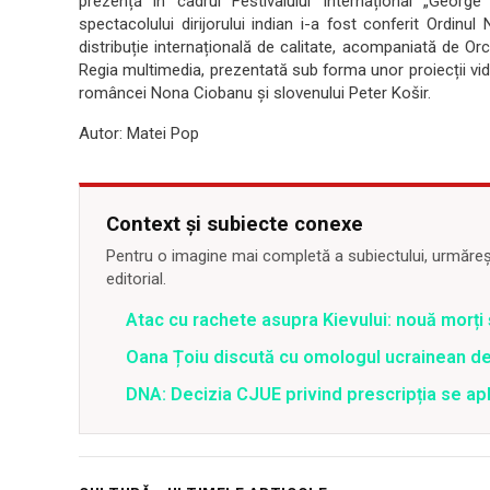
prezență în cadrul Festivalului Internațional „Georg
spectacolului dirijorului indian i-a fost conferit Ordi
distribuție internațională de calitate, acompaniată de Or
Regia multimedia, prezentată sub forma unor proiecții vide
româncei Nona Ciobanu și slovenului Peter Košir.
Autor: Matei Pop
Context și subiecte conexe
Pentru o imagine mai completă a subiectului, urmărește
editorial.
Atac cu rachete asupra Kievului: nouă morți
Oana Țoiu discută cu omologul ucrainean de
DNA: Decizia CJUE privind prescripția se apli