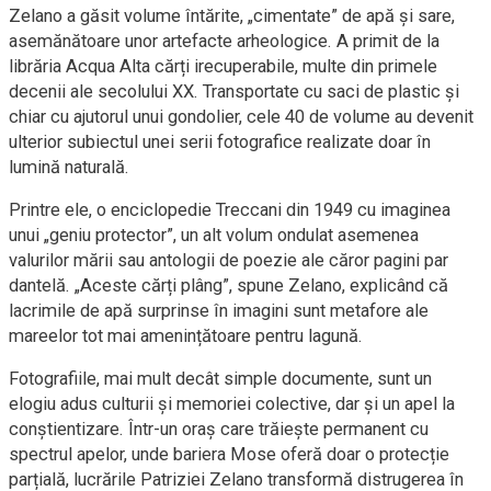
Zelano a găsit volume întărite, „cimentate” de apă și sare,
asemănătoare unor artefacte arheologice. A primit de la
librăria Acqua Alta cărți irecuperabile, multe din primele
decenii ale secolului XX. Transportate cu saci de plastic și
chiar cu ajutorul unui gondolier, cele 40 de volume au devenit
ulterior subiectul unei serii fotografice realizate doar în
lumină naturală.
Printre ele, o enciclopedie Treccani din 1949 cu imaginea
unui „geniu protector”, un alt volum ondulat asemenea
valurilor mării sau antologii de poezie ale căror pagini par
dantelă. „Aceste cărți plâng”, spune Zelano, explicând că
lacrimile de apă surprinse în imagini sunt metafore ale
mareelor tot mai amenințătoare pentru lagună.
Fotografiile, mai mult decât simple documente, sunt un
elogiu adus culturii și memoriei colective, dar și un apel la
conștientizare. Într-un oraș care trăiește permanent cu
spectrul apelor, unde bariera Mose oferă doar o protecție
parțială, lucrările Patriziei Zelano transformă distrugerea în