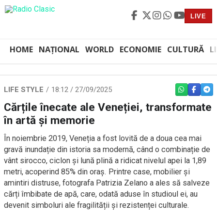
LIVE
HOME
NAȚIONAL
WORLD
ECONOMIE
CULTURĂ
L
LIFE STYLE
18:12 / 27/09/2025
WHATSAPP
FACEBO
TEL
Cărțile înecate ale Veneției, transformate
în artă și memorie
În noiembrie 2019, Veneția a fost lovită de a doua cea mai
gravă inundație din istoria sa modernă, când o combinație de
vânt sirocco, ciclon și lună plină a ridicat nivelul apei la 1,89
metri, acoperind 85% din oraș. Printre case, mobilier și
amintiri distruse, fotografa Patrizia Zelano a ales să salveze
cărți îmbibate de apă, care, odată aduse în studioul ei, au
devenit simboluri ale fragilității și rezistenței culturale.