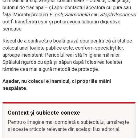
cu mâinile a suprafețelor contaminate – colacul, clanța ușii,
butonul de tras apa – și apoi contactul acestora cu gura sau
fața. Microbi precum
E. coli
,
Salmonella
sau
Staphylococcus
pot fi transferați ușor și pot provoca tulburări digestive
serioase.
Riscul de a contracta o boală gravă doar pentru că ai stat pe
colacul unei toalete publice este, conform specialiștilor,
aproape inexistent. Pericolul real stă în igiena mâinilor.
Spălatul riguros cu apă și săpun după folosirea toaletei
rămâne cea mai sigură metodă de protecție.
Așadar, nu colacul e inamicul, ci propriile mâini
nespălate.
Context și subiecte conexe
Pentru o imagine mai completă a subiectului, urmărește
și aceste articole relevante din același flux editorial.