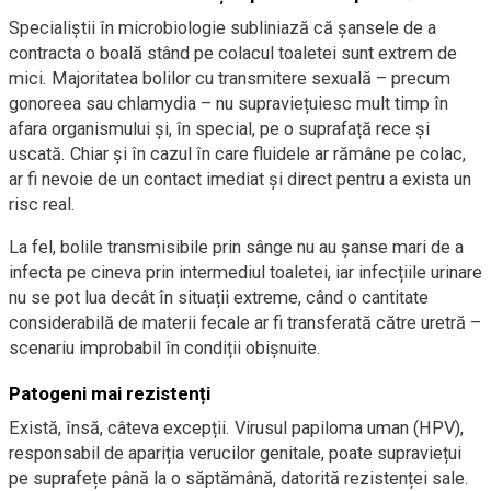
Specialiștii în microbiologie subliniază că șansele de a
contracta o boală stând pe colacul toaletei sunt extrem de
mici. Majoritatea bolilor cu transmitere sexuală – precum
gonoreea sau chlamydia – nu supraviețuiesc mult timp în
afara organismului și, în special, pe o suprafață rece și
uscată. Chiar și în cazul în care fluidele ar rămâne pe colac,
ar fi nevoie de un contact imediat și direct pentru a exista un
risc real.
La fel, bolile transmisibile prin sânge nu au șanse mari de a
infecta pe cineva prin intermediul toaletei, iar infecțiile urinare
nu se pot lua decât în situații extreme, când o cantitate
considerabilă de materii fecale ar fi transferată către uretră –
scenariu improbabil în condiții obișnuite.
Patogeni mai rezistenți
Există, însă, câteva excepții. Virusul papiloma uman (HPV),
responsabil de apariția verucilor genitale, poate supraviețui
pe suprafețe până la o săptămână, datorită rezistenței sale.