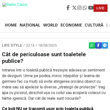
LIVE
HOME
NAȚIONAL
WORLD
ECONOMIE
CULTURĂ
L
LIFE STYLE
23:16 / 18/08/2025
WHATSAPP
FACEBO
TEL
Cât de periculoase sunt toaletele
publice?
Intrarea într-o toaletă publică trezește adesea un sentiment
de dezgust. Urme pe podea, miros înțepător și teama de
germeni fac ca mulți să evite atingerea oricărui obiect cu
mâna sau să apeleze la diverse „strategii de protecție”: trag
apa cu piciorul, deschid ușa cu cotul sau acoperă colacul cu
hârtie igienică. Dar cât de reale sunt riscurile?
Ce boli NU se transmit ușor prin toaleta publică