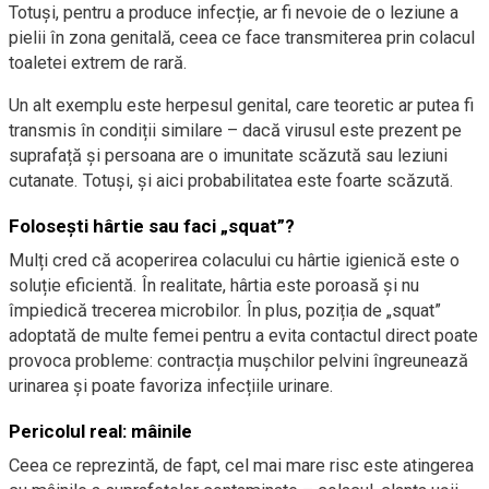
Totuși, pentru a produce infecție, ar fi nevoie de o leziune a
pielii în zona genitală, ceea ce face transmiterea prin colacul
toaletei extrem de rară.
Un alt exemplu este herpesul genital, care teoretic ar putea fi
transmis în condiții similare – dacă virusul este prezent pe
suprafață și persoana are o imunitate scăzută sau leziuni
cutanate. Totuși, și aici probabilitatea este foarte scăzută.
Folosești hârtie sau faci „squat”?
Mulți cred că acoperirea colacului cu hârtie igienică este o
soluție eficientă. În realitate, hârtia este poroasă și nu
împiedică trecerea microbilor. În plus, poziția de „squat”
adoptată de multe femei pentru a evita contactul direct poate
provoca probleme: contracția mușchilor pelvini îngreunează
urinarea și poate favoriza infecțiile urinare.
Pericolul real: mâinile
Ceea ce reprezintă, de fapt, cel mai mare risc este atingerea