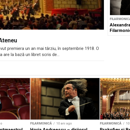
FILARMONIC
Alexandra
Filarmoni
 Ateneu
avut premiera un an mai târziu, în septembrie 1918. O
 are la bază un libret scris de...
go
FILARMONICĂ
10 ani ago
FILARMONICĂ
10
ertmaestrul
Horia Andreescu – dirijorul
Prokofiev şi B