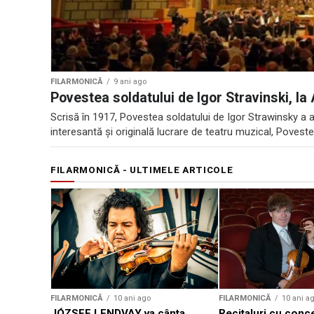
FILARMONICĂ
9 ani ago
Povestea soldatului de Igor Stravinski, la
Scrisă în 1917, Povestea soldatului de Igor Strawinsky a 
interesantă și originală lucrare de teatru muzical, Povestea
FILARMONICĂ - ULTIMELE ARTICOLE
FILARMONICĂ
10 ani ago
FILARMONICĂ
10 ani a
JÓZSEF LENDVAY va cânta
Recitaluri cu conc