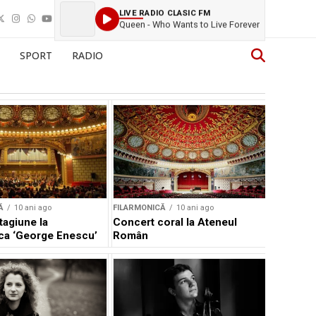
LIVE RADIO CLASIC FM
Queen - Who Wants to Live Forever
SPORT
RADIO
Ă
10 ani ago
FILARMONICĂ
10 ani ago
tagiune la
Concert coral la Ateneul
ca ‘George Enescu’
Român