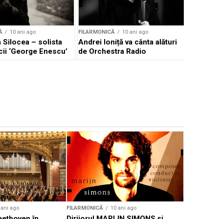
Ă
10 ani ago
FILARMONICĂ
10 ani ago
 Silocea – solista
Andrei Ioniță va cânta alături
cii ‘George Enescu’
de Orchestra Radio
 ani ago
FILARMONICĂ
10 ani ago
FILARMONIC
eethoven în
Dirijorul MARIJN SIMONS şi
Concert v