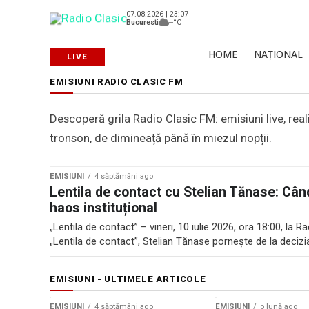
07.08.2026 | 23:07
Bucuresti
--°C
HOME
NAȚIONAL
EMISIUNI RADIO CLASIC FM
Descoperă grila Radio Clasic FM: emisiuni live, real
tronson, de dimineață până în miezul nopții.
EMISIUNI
4 săptămâni ago
Lentila de contact cu Stelian Tănase: Când 
haos instituțional
„Lentila de contact” – vineri, 10 iulie 2026, ora 18:00, la 
„Lentila de contact”, Stelian Tănase pornește de la decizia
EMISIUNI - ULTIMELE ARTICOLE
EMISIUNI
4 săptămâni ago
EMISIUNI
o lună ago