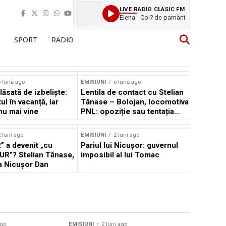
LIVE RADIO CLASIC FM
Elena - Col? de pamânt
SPORT
RADIO
 lună ago
EMISIUNI
o lună ago
ăsată de izbeliște:
Lentila de contact cu Stelian
l în vacanță, iar
Tănase – Bolojan, locomotiva
nu mai vine
PNL: opoziție sau tentația
puterii?
 luni ago
EMISIUNI
2 luni ago
” a devenit „cu
Pariul lui Nicușor: guvernul
AUR”? Stelian Tănase,
imposibil al lui Tomac
la Nicușor Dan
ago
EMISIUNI
2 luni ago
EMISIUNI
2