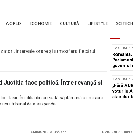
WORLD
ECONOMIE
CULTURĂ
LIFESTYLE
SCITECH
EMISIUNI
o
izatori, intervale orare și atmosfera fiecărui
România, l
Parlamentu
guvernul 
EMISIUNI
2
Justiția face politică. Între revanșă și
„Fără AUR
voturile 
atac dur 
Radio Clasic În ediția din această săptămână a emisiunii
 unui tribunal de a suspenda...
EMISIUNI
o lună ago
EMISIUNI
2 luni 