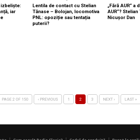
izbeliște:
Lentila de contact cu Stelian
„Fără AUR” a d
nță, iar
Tănase – Bolojan, locomotiva
AUR”? Stelian 
ne
PNL: opoziție sau tentația
Nicușor Dan
puterii?
PAGE 2 OF 150
‹ PREVIOUS
1
2
3
NEXT ›
LAST »