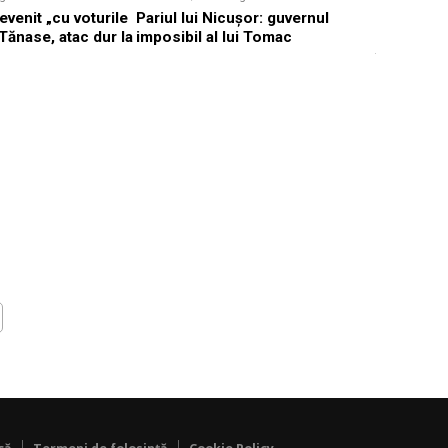
evenit „cu voturile
Pariul lui Nicușor: guvernul
„Lentila d
Tănase, atac dur la
imposibil al lui Tomac
Tănase: J
vulnerabili
crizelor