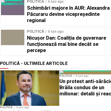
POLITICĂ
6 luni ago
Schimbări majore în AUR: Alexandra
Păcuraru devine vicepreședinte
regional
POLITICĂ
6 luni ago
Nicușor Dan: Coaliția de guvernare
funcționează mai bine decât se
percepe
POLITICĂ - ULTIMELE ARTICOLE
POLITICĂ
6 luni ago
Un protest anti-sărăci
Brăila condus de un
milionar: detalii și reac
POLITICĂ
6 luni ago