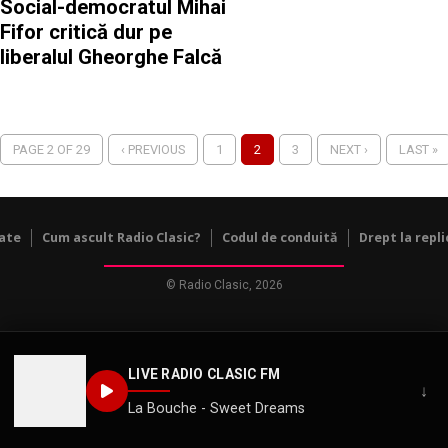
Social-democratul Mihai
Fifor critică dur pe
liberalul Gheorghe Falcă
PAGE 2 OF 29
‹ PREVIOUS
1
2
3
NEXT ›
LAST »
tate
Cum ascult Radio Clasic?
Codul de conduită
Drept la repli
© Radio Clasic, 2026
LIVE RADIO CLASIC FM
↓
La Bouche - Sweet Dreams