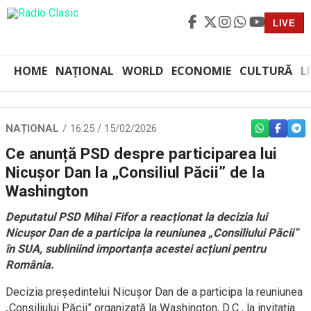
LIVE
HOME
NAȚIONAL
WORLD
ECONOMIE
CULTURĂ
L
NAȚIONAL
16:25 / 15/02/2026
WHATSAPP
FACEBO
TEL
Ce anunță PSD despre participarea lui
Nicușor Dan la „Consiliul Păcii” de la
Washington
Deputatul PSD Mihai Fifor a reacționat la decizia lui
Nicușor Dan de a participa la reuniunea „Consiliului Păcii”
în SUA, subliniind importanța acestei acțiuni pentru
România.
Decizia președintelui Nicușor Dan de a participa la reuniunea
„Consiliului Păcii” organizată la Washington, D.C., la invitația