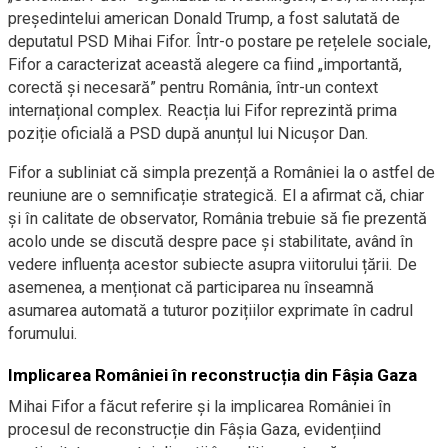
președintelui american Donald Trump, a fost salutată de
deputatul PSD Mihai Fifor. Într-o postare pe rețelele sociale,
Fifor a caracterizat această alegere ca fiind „importantă,
corectă și necesară” pentru România, într-un context
internațional complex. Reacția lui Fifor reprezintă prima
poziție oficială a PSD după anunțul lui Nicușor Dan.
Fifor a subliniat că simpla prezență a României la o astfel de
reuniune are o semnificație strategică. El a afirmat că, chiar
și în calitate de observator, România trebuie să fie prezentă
acolo unde se discută despre pace și stabilitate, având în
vedere influența acestor subiecte asupra viitorului țării. De
asemenea, a menționat că participarea nu înseamnă
asumarea automată a tuturor pozițiilor exprimate în cadrul
forumului.
Implicarea României în reconstrucția din Fâșia Gaza
Mihai Fifor a făcut referire și la implicarea României în
procesul de reconstrucție din Fâșia Gaza, evidențiind