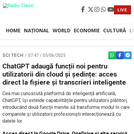
LIVE
HOME
NAȚIONAL
WORLD
ECONOMIE
CULTURĂ
L
SCI TECH
07:47 / 05/06/2025
WHATSAPP
FACEBO
TEL
ChatGPT adaugă funcții noi pentru
utilizatorii din cloud și ședințe: acces
direct la fișiere și transcrieri inteligente
Cea mai cunoscută platformă de inteligență artificială,
ChatGPT, își extinde capabilitățile pentru utilizatorii plătitori,
introducând două funcții menite să transforme modul în care
companiile și utilizatorii profesioniști interacționează cu
datele lor.
Acces direct la Google Drive, OneDrive și alte servicii