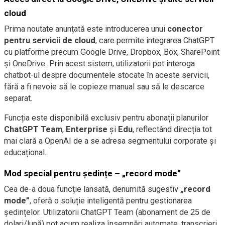
cloud
Prima noutate anunțată este introducerea unui
conector
pentru servicii de cloud
, care permite integrarea ChatGPT
cu platforme precum Google Drive, Dropbox, Box, SharePoint
și OneDrive. Prin acest sistem, utilizatorii pot interoga
chatbot-ul despre documentele stocate în aceste servicii,
fără a fi nevoie să le copieze manual sau să le descarce
separat.
Funcția este disponibilă exclusiv pentru abonații planurilor
ChatGPT Team
,
Enterprise
și
Edu
, reflectând direcția tot
mai clară a OpenAI de a se adresa segmentului corporate și
educațional.
Mod special pentru ședințe – „record mode”
Cea de-a doua funcție lansată, denumită sugestiv
„record
mode”
, oferă o soluție inteligentă pentru gestionarea
ședințelor. Utilizatorii ChatGPT Team (abonament de 25 de
dolari/lună) pot acum realiza însemnări automate, transcrieri