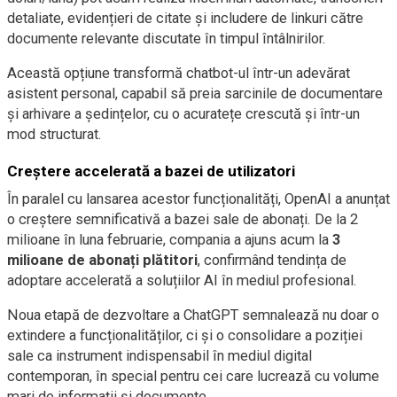
detaliate, evidențieri de citate și includere de linkuri către
documente relevante discutate în timpul întâlnirilor.
Această opțiune transformă chatbot-ul într-un adevărat
asistent personal, capabil să preia sarcinile de documentare
și arhivare a ședințelor, cu o acuratețe crescută și într-un
mod structurat.
Creștere accelerată a bazei de utilizatori
În paralel cu lansarea acestor funcționalități, OpenAI a anunțat
o creștere semnificativă a bazei sale de abonați. De la 2
milioane în luna februarie, compania a ajuns acum la
3
milioane de abonați plătitori
, confirmând tendința de
adoptare accelerată a soluțiilor AI în mediul profesional.
Noua etapă de dezvoltare a ChatGPT semnalează nu doar o
extindere a funcționalităților, ci și o consolidare a poziției
sale ca instrument indispensabil în mediul digital
contemporan, în special pentru cei care lucrează cu volume
mari de informații și documente.