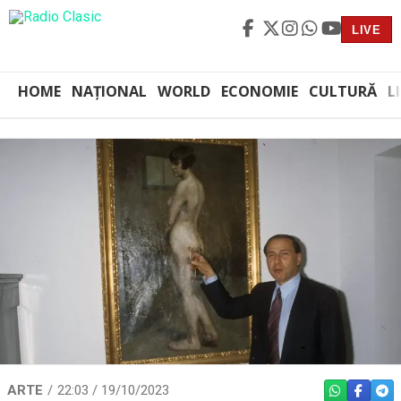
LIVE
HOME
NAȚIONAL
WORLD
ECONOMIE
CULTURĂ
L
ARTE
22:03 / 19/10/2023
WHATSAPP
FACEBO
TEL