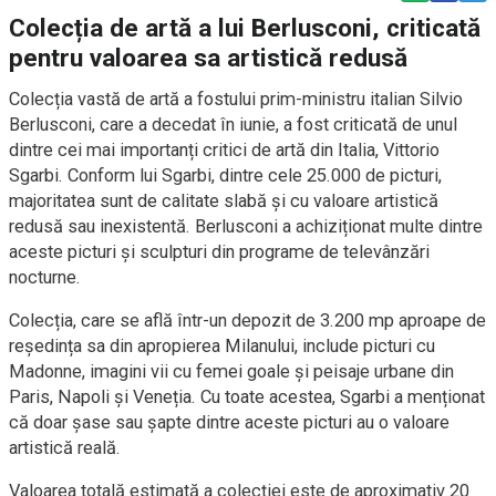
Colecția de artă a lui Berlusconi, criticată
pentru valoarea sa artistică redusă
Colecția vastă de artă a fostului prim-ministru italian Silvio
Berlusconi, care a decedat în iunie, a fost criticată de unul
dintre cei mai importanți critici de artă din Italia, Vittorio
Sgarbi. Conform lui Sgarbi, dintre cele 25.000 de picturi,
majoritatea sunt de calitate slabă și cu valoare artistică
redusă sau inexistentă. Berlusconi a achiziționat multe dintre
aceste picturi și sculpturi din programe de televânzări
nocturne.
Colecția, care se află într-un depozit de 3.200 mp aproape de
reședința sa din apropierea Milanului, include picturi cu
Madonne, imagini vii cu femei goale și peisaje urbane din
Paris, Napoli și Veneția. Cu toate acestea, Sgarbi a menționat
că doar șase sau șapte dintre aceste picturi au o valoare
artistică reală.
Valoarea totală estimată a colecției este de aproximativ 20