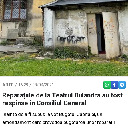
ARTE
16:29 / 28/04/2021
WHATSAPP
FACEBO
TEL
Reparațiile de la Teatrul Bulandra au fost
respinse în Consiliul General
Înainte de a fi supus la vot Bugetul Capitalei, un
amendament care prevedea bugetarea unor reparații