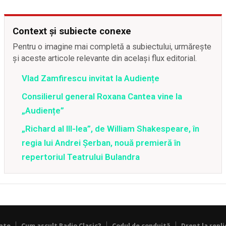
Context și subiecte conexe
Pentru o imagine mai completă a subiectului, urmărește
și aceste articole relevante din același flux editorial.
Vlad Zamfirescu invitat la Audiențe
Consilierul general Roxana Cantea vine la
„Audiențe”
„Richard al III-lea”, de William Shakespeare, în
regia lui Andrei Şerban, nouă premieră în
repertoriul Teatrului Bulandra
tate
Cum ascult Radio Clasic?
Codul de conduită
Drept la repli