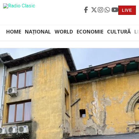
LIVE
HOME
NAȚIONAL
WORLD
ECONOMIE
CULTURĂ
L