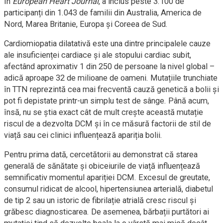
în
European Heart Journal
, a inclus peste 3.100 de
participanți din 1.043 de familii din Australia, America de
Nord, Marea Britanie, Europa și Coreea de Sud.
Cardiomiopatia dilatativă este una dintre principalele cauze
ale insuficienței cardiace și ale stopului cardiac subit,
afectând aproximativ 1 din 250 de persoane la nivel global –
adică aproape 32 de milioane de oameni. Mutațiile trunchiate
în TTN reprezintă cea mai frecventă cauză genetică a bolii și
pot fi depistate printr-un simplu test de sânge. Până acum,
însă, nu se știa exact cât de mult crește această mutație
riscul de a dezvolta DCM și în ce măsură factorii de stil de
viață sau cei clinici influențează apariția bolii.
Pentru prima dată, cercetătorii au demonstrat că starea
generală de sănătate și obiceiurile de viață influențează
semnificativ momentul apariției DCM. Excesul de greutate,
consumul ridicat de alcool, hipertensiunea arterială, diabetul
de tip 2 sau un istoric de fibrilație atrială cresc riscul și
grăbesc diagnosticarea. De asemenea, bărbații purtători ai