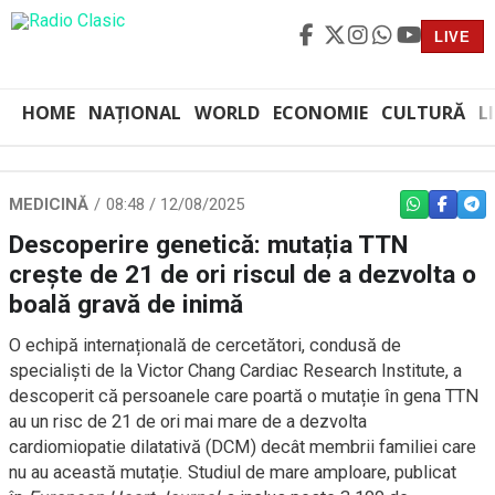
LIVE
HOME
NAȚIONAL
WORLD
ECONOMIE
CULTURĂ
L
MEDICINĂ
08:48 / 12/08/2025
WHATSAPP
FACEBO
TEL
Descoperire genetică: mutația TTN
crește de 21 de ori riscul de a dezvolta o
boală gravă de inimă
O echipă internațională de cercetători, condusă de
specialiști de la Victor Chang Cardiac Research Institute, a
descoperit că persoanele care poartă o mutație în gena TTN
au un risc de 21 de ori mai mare de a dezvolta
cardiomiopatie dilatativă (DCM) decât membrii familiei care
nu au această mutație. Studiul de mare amploare, publicat