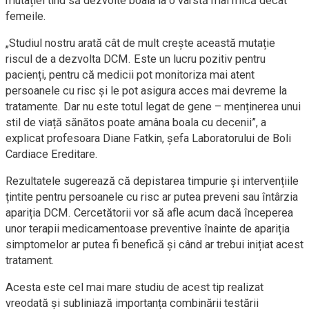
mutației tind să dezvolte boala la o vârstă mai mică decât
femeile.
„Studiul nostru arată cât de mult crește această mutație
riscul de a dezvolta DCM. Este un lucru pozitiv pentru
pacienți, pentru că medicii pot monitoriza mai atent
persoanele cu risc și le pot asigura acces mai devreme la
tratamente. Dar nu este totul legat de gene – menținerea unui
stil de viață sănătos poate amâna boala cu decenii”, a
explicat profesoara Diane Fatkin, șefa Laboratorului de Boli
Cardiace Ereditare.
Rezultatele sugerează că depistarea timpurie și intervențiile
țintite pentru persoanele cu risc ar putea preveni sau întârzia
apariția DCM. Cercetătorii vor să afle acum dacă începerea
unor terapii medicamentoase preventive înainte de apariția
simptomelor ar putea fi benefică și când ar trebui inițiat acest
tratament.
Acesta este cel mai mare studiu de acest tip realizat
vreodată și subliniază importanța combinării testării