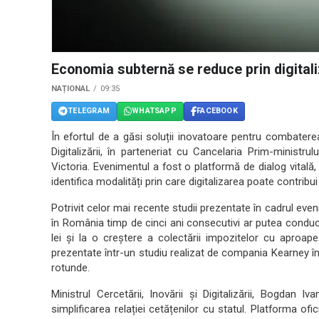
Economia subternă se reduce prin digital
NAȚIONAL
09:35
TELEGRAM
WHATSAPP
FACEBOOK
În efortul de a găsi soluții inovatoare pentru combaterea
Digitalizării, în parteneriat cu Cancelaria Prim-ministr
Victoria. Evenimentul a fost o platformă de dialog vitală,
identifica modalități prin care digitalizarea poate contrib
Potrivit celor mai recente studii prezentate în cadrul even
în România timp de cinci ani consecutivi ar putea conduc
lei și la o creștere a colectării impozitelor cu aproa
prezentate într-un studiu realizat de compania Kearney în
rotunde.
Ministrul Cercetării, Inovării și Digitalizării, Bogdan Iva
simplificarea relației cetățenilor cu statul. Platforma ofi