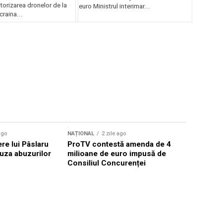
orizarea dronelor de la
euro Ministrul interimar...
craina...
ago
NAȚIONAL
2 zile ago
NAȚIONAL
ere lui Pâslaru
ProTV contestă amenda de 4
Amenințar
uza abuzurilor
milioane de euro impusă de
Constanța,
Consiliul Concurenței
Ucraina in