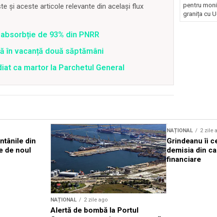
pentru monit
 și aceste articole relevante din același flux
granița cu U
 o absorbție de 93% din PNRR
tră în vacanță două săptămâni
diat ca martor la Parchetul General
NAȚIONAL
2 zile 
ntânile din
Grindeanu îi c
e de noul
demisia din ca
financiare
NAȚIONAL
2 zile ago
Alertă de bombă la Portul