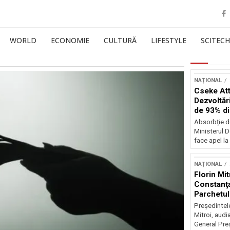
WORLD
ECONOMIE
CULTURĂ
LIFESTYLE
SCITECH
NAȚIONAL
Cseke Atti
Dezvoltări
de 93% d
Absorbție d
Ministerul D
face apel la 
NAȚIONAL
Florin Mit
Constanţa
Parchetul
Preşedintel
Mitroi, audi
General Preş