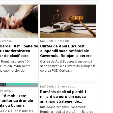
7 ore ago
NAȚIONAL
7 ore ago
ierde 10 milioane de
Curtea de Apel București
tru modernizarea
suspendă șase hotărâri ale
r de planificare
Guvernului Bolojan la cererea
PSD
e: România pierde 10
Curtea de Apel București suspendă
 euro din PNRR pentru
șase hotărâri ale Guvernului Bolojan la
a cabinetelor de
cererea PSD Curtea...
.
rstock
NAȚIONAL
21 de ore ago
16 ore ago
România riscă să piardă 1
-16 mobilizate
miliard de euro din cauza
monitoriza dronele
amânării strategiei de
ița cu Ucraina
biodiversitate
Rușinoasă zi pentru Parlament:
e F-16 au fost ridicate
România riscă să piardă 1 miliard de