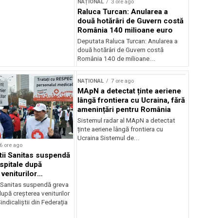
NAȚIONAL
3 ore ago
Raluca Turcan: Anularea a
două hotărâri de Guvern costă
România 140 milioane euro
Deputata Raluca Turcan: Anularea a
două hotărâri de Guvern costă
România 140 de milioane...
NAȚIONAL
7 ore ago
MApN a detectat ținte aeriene
lângă frontiera cu Ucraina, fără
amenințări pentru România
Sistemul radar al MApN a detectat
ținte aeriene lângă frontiera cu
Ucraina Sistemul de...
6 ore ago
știi Sanitas suspendă
 spitale după
veniturilor
r
i Sanitas suspendă greva
după creșterea veniturilor
indicaliștii din Federația