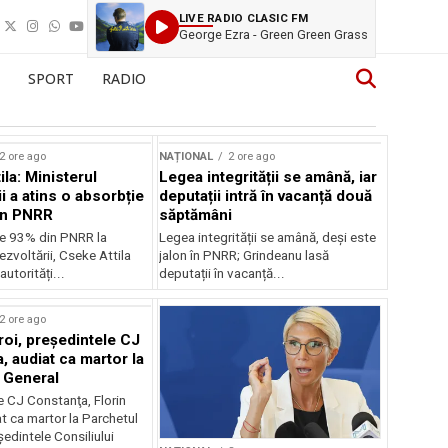
LIVE RADIO CLASIC FM
George Ezra - Green Green Grass
SPORT
RADIO
2 ore ago
NAȚIONAL
2 ore ago
la: Ministerul
Legea integrității se amână, iar
i a atins o absorbție
deputații intră în vacanță două
in PNRR
săptămâni
e 93% din PNRR la
Legea integrității se amână, deși este
ezvoltării, Cseke Attila
jalon în PNRR; Grindeanu lasă
autorități...
deputații în vacanță...
2 ore ago
roi, preşedintele CJ
, audiat ca martor la
 General
e CJ Constanţa, Florin
at ca martor la Parchetul
edintele Consiliului