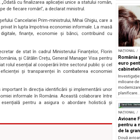
 „Odată cu finalizarea aplicației unice a statului român,
e de fiecare român”, a declarat ministrul.
fului Cancelariei Prim-ministrului, Mihai Ghigiu, care a
el privat în lupta împotriva economiei informale. La masă
 digitale, finanțe, economie și bănci, contribuind cu
cretar de stat în cadrul Ministerului Finanțelor, Florin
NAȚIONAL
România p
n România, și Cătălin Crețu, General Manager Visa pentru
euro pen
t rolul esențial al cooperării între sectorul public și cel
cabinetelo
a eficienței și transparenței în combaterea economiei
familială
Investigați
milioane de
modernizare
mportant în direcția identificării și implementării unor
planificare..
onomiei informale în România. Această colaborare între
e esențială pentru a asigura o abordare holistică și
Sursă foto: Shutte
NAȚIONAL
Avioane F
pentru a 
de la gran
Două avioan