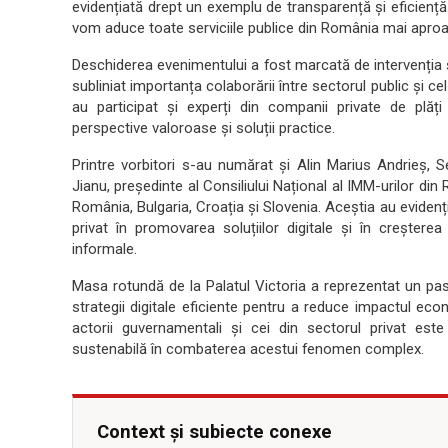
evidențiată drept un exemplu de transparență și eficiență.
vom aduce toate serviciile publice din România mai aproap
Deschiderea evenimentului a fost marcată de intervenția șe
subliniat importanța colaborării între sectorul public și c
au participat și experți din companii private de plăți
perspective valoroase și soluții practice.
Printre vorbitori s-au numărat și Alin Marius Andrieș, Se
Jianu, președinte al Consiliului Național al IMM-urilor di
România, Bulgaria, Croația şi Slovenia. Aceștia au evidenția
privat în promovarea soluțiilor digitale și în creștere
informale.
Masa rotundă de la Palatul Victoria a reprezentat un pas i
strategii digitale eficiente pentru a reduce impactul ec
actorii guvernamentali și cei din sectorul privat est
sustenabilă în combaterea acestui fenomen complex.
Context și subiecte conexe