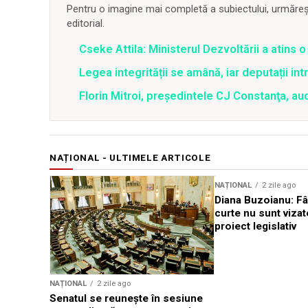
Pentru o imagine mai completă a subiectului, urmărește
editorial.
Cseke Attila: Ministerul Dezvoltării a atins
Legea integrității se amână, iar deputații in
Florin Mitroi, preşedintele CJ Constanţa, au
NAȚIONAL - ULTIMELE ARTICOLE
NAȚIONAL
2 zile ago
Diana Buzoianu: Fâ
curte nu sunt vizat
proiect legislativ
NAȚIONAL
2 zile ago
Senatul se reunește în sesiune