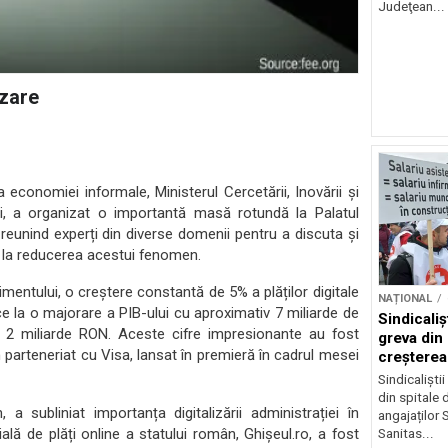
Judeţean...
izare
 economiei informale, Ministerul Cercetării, Inovării și
ului, a organizat o importantă masă rotundă la Palatul
 reunind experți din diverse domenii pentru a discuta și
ui la reducerea acestui fenomen.
imentului, o creștere constantă de 5% a plăților digitale
NAȚIONAL
e la o majorare a PIB-ului cu aproximativ 7 miliarde de
Sindicali
pe 2 miliarde RON. Aceste cifre impresionante au fost
greva din
 parteneriat cu Visa, lansat în premieră în cadrul mesei
creșterea 
angajațilo
Sindicaliști
din spitale 
n, a subliniat importanța digitalizării administrației în
angajaților S
cială de plăți online a statului român, Ghișeul.ro, a fost
Sanitas...