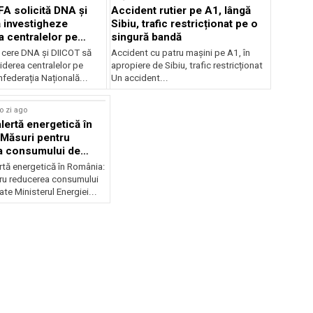
FA solicită DNA și
Accident rutier pe A1, lângă
 investigheze
Sibiu, trafic restricționat pe o
a centralelor pe
singură bandă
 cere DNA și DIICOT să
Accident cu patru mașini pe A1, în
hiderea centralelor pe
apropiere de Sibiu, trafic restricționat
federația Națională...
Un accident...
o zi ago
lertă energetică în
Măsuri pentru
a consumului de
ate
rtă energetică în România:
ru reducerea consumului
ate Ministerul Energiei...