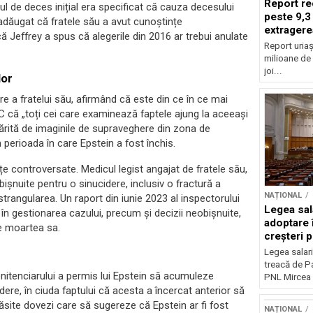
Report re
l de deces inițial era specificat că cauza decesului
peste 9,3
adăugat că fratele său a avut cunoștințe
extragere
 Jeffrey a spus că alegerile din 2016 ar trebui anulate
Report uriaș
milioane de 
joi...
lor
e a fratelui său, afirmând că este din ce în ce mai
 că „toți cei care examinează faptele ajung la aceeași
ntărită de imaginile de supraveghere din zona de
n perioada în care Epstein a fost închis.
e controversate. Medicul legist angajat de fratele său,
ișnuite pentru o sinucidere, inclusiv o fractură a
NAȚIONAL
trangularea. Un raport din iunie 2023 al inspectorului
Legea sal
e în gestionarea cazului, precum și decizii neobișnuite,
adoptare 
de moartea sa.
creșteri p
Legea salari
treacă de P
enitenciarului a permis lui Epstein să acumuleze
PNL Mircea 
cidere, în ciuda faptului că acesta a încercat anterior să
site dovezi care să sugereze că Epstein ar fi fost
NAȚIONAL