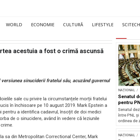
WORLD
ECONOMIE
CULTURĂ
LIFESTYLE
SCITECH
artea acestuia a fost o crimă ascunsă
al versiunea sinuciderii fratelui său, acuzând guvernul
NAȚIONAL
Senatul d
ielile sale cu privire la circumstanțele morții fratelui
pentru PN
sinucis în închisoare pe 10 august 2019. Mark Epstein a
Senatul dez
ui pentru a identifica cadavrul, însoțit de doi medici
între PNL ș
orba de o sinucidere, având în vedere că leziunile
ordinea de z
 crime.
NAȚIONAL
ula sa din Metropolitan Correctional Center, Mark