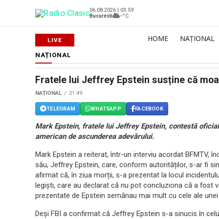
06.08.2026 | 03:59
Bucuresti
--°C
HOME
NAȚIONAL
NAȚIONAL
Fratele lui Jeffrey Epstein susține că mo
NAȚIONAL
21:49
TELEGRAM
WHATSAPP
FACEBOOK
Mark Epstein, fratele lui Jeffrey Epstein, contestă ofici
american de ascunderea adevărului.
Mark Epstein a reiterat, într-un interviu acordat BFMTV, îndo
său, Jeffrey Epstein, care, conform autorităților, s-ar fi 
afirmat că, în ziua morții, s-a prezentat la locul incidentul
legiști, care au declarat că nu pot concluziona că a fost v
prezentate de Epstein semănau mai mult cu cele ale unei
Deși FBI a confirmat că Jeffrey Epstein s-a sinucis în cel