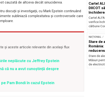
fost cauzată de altceva decât sinuciderea.
Cartel AL
DIICOT să
ru discuții și investigații, cu Mark Epstein continuând
închidere
enimente subliniază complexitatea și controversele care
cărbune
Cartel ALFA
amploare.
verifice înc
cărbune Con
NAȚIONAL
Stare de a
România: 
 și aceste articole relevante din același flux
reducere
electricit
Stare de ale
Măsuri pent
irile neplăcute cu Jeffrey Epstein
de electricit
rmă că nu a avut cunoștință despre
 pe Pam Bondi în cazul Epstein