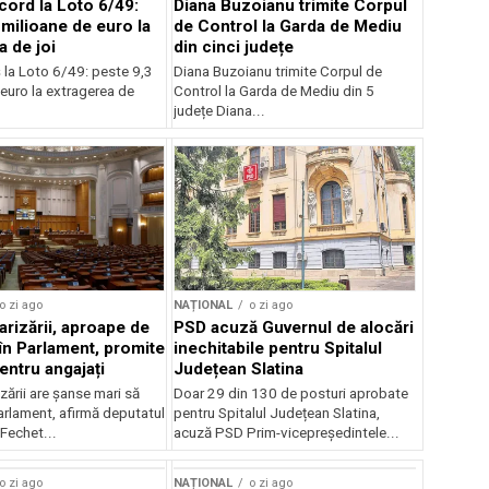
cord la Loto 6/49:
Diana Buzoianu trimite Corpul
 milioane de euro la
de Control la Garda de Mediu
a de joi
din cinci județe
 la Loto 6/49: peste 9,3
Diana Buzoianu trimite Corpul de
euro la extragerea de
Control la Garda de Mediu din 5
județe Diana...
o zi ago
NAȚIONAL
o zi ago
arizării, aproape de
PSD acuză Guvernul de alocări
în Parlament, promite
inechitabile pentru Spitalul
entru angajați
Județean Slatina
zării are șanse mari să
Doar 29 din 130 de posturi aprobate
arlament, afirmă deputatul
pentru Spitalul Județean Slatina,
Fechet...
acuză PSD Prim-vicepreședintele...
o zi ago
NAȚIONAL
o zi ago