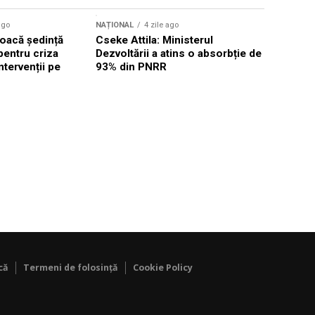
ago
NAȚIONAL
4 zile ago
NAȚIONAL
oacă ședință
Cseke Attila: Ministerul
Legea inte
pentru criza
Dezvoltării a atins o absorbție de
deputații 
ntervenții pe
93% din PNRR
săptămân
că
Termeni de folosință
Cookie Policy