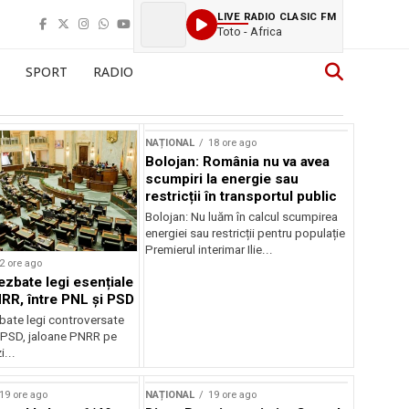
LIVE RADIO CLASIC FM
Toto - Africa
SPORT
RADIO
NAȚIONAL
18 ore ago
Bolojan: România nu va avea
scumpiri la energie sau
restricții în transportul public
Bolojan: Nu luăm în calcul scumpirea
energiei sau restricții pentru populație
Premierul interimar Ilie...
2 ore ago
ezbate legi esențiale
RR, între PNL și PSD
bate legi controversate
i PSD, jaloane PNRR pe
i...
19 ore ago
NAȚIONAL
19 ore ago