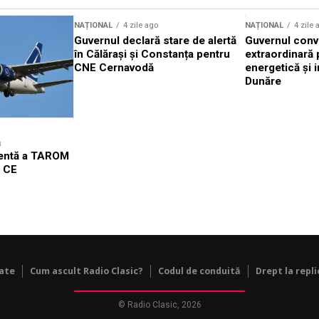
NAȚIONAL
4 zile ago
NAȚIONAL
4 zile 
Guvernul declară stare de alertă
Guvernul conv
în Călărași și Constanța pentru
extraordinară 
CNE Cernavodă
energetică și i
Dunăre
ă
gentă a TAROM
l CE
tate
Cum ascult Radio Clasic?
Codul de conduită
Drept la repli
© Radio Clasic, 2026