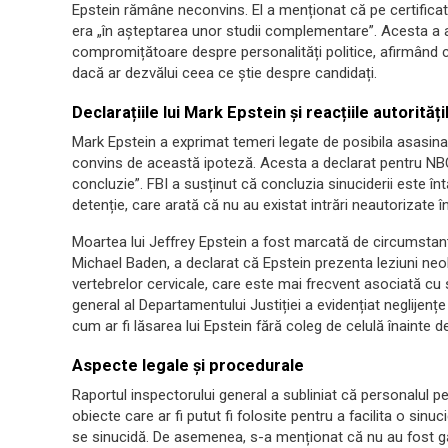
Epstein rămâne neconvins. El a menționat că pe certificatu
era „în așteptarea unor studii complementare”. Acesta a 
compromițătoare despre personalități politice, afirmând că
dacă ar dezvălui ceea ce știe despre candidați.
Declarațiile lui Mark Epstein și reacțiile autorități
Mark Epstein a exprimat temeri legate de posibila asasinar
convins de această ipoteză. Acesta a declarat pentru NBC
concluzie”. FBI a susținut că concluzia sinuciderii este î
detenție, care arată că nu au existat intrări neautorizate î
Moartea lui Jeffrey Epstein a fost marcată de circumstanț
Michael Baden, a declarat că Epstein prezenta leziuni neob
vertebrelor cervicale, care este mai frecvent asociată cu s
general al Departamentului Justiției a evidențiat neglijenț
cum ar fi lăsarea lui Epstein fără coleg de celulă înainte 
Aspecte legale și procedurale
Raportul inspectorului general a subliniat că personalul p
obiecte care ar fi putut fi folosite pentru a facilita o sinu
se sinucidă. De asemenea, s-a menționat că nu au fost gă