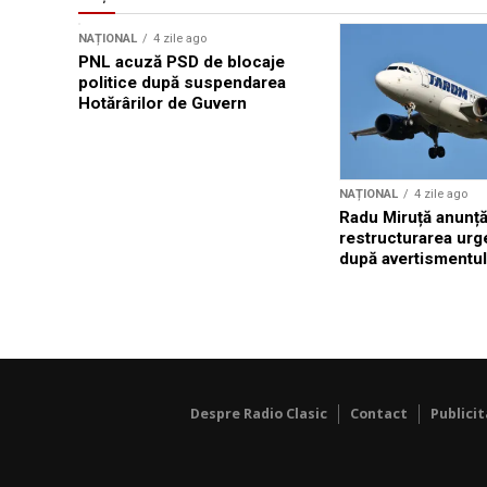
NAȚIONAL
4 zile ago
PNL acuză PSD de blocaje
politice după suspendarea
Hotărârilor de Guvern
NAȚIONAL
4 zile ago
Radu Miruță anunț
restructurarea ur
după avertismentu
Despre Radio Clasic
Contact
Publici