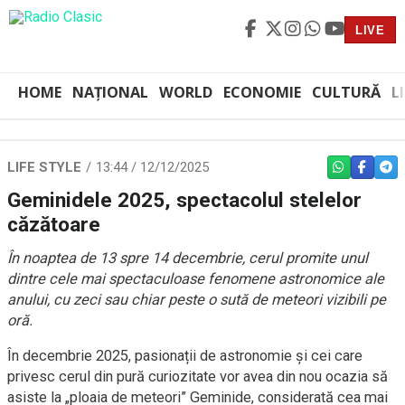
LIVE
HOME
NAȚIONAL
WORLD
ECONOMIE
CULTURĂ
L
LIFE STYLE
13:44 / 12/12/2025
WHATSAPP
FACEBO
TEL
Geminidele 2025, spectacolul stelelor
căzătoare
În noaptea de 13 spre 14 decembrie, cerul promite unul
dintre cele mai spectaculoase fenomene astronomice ale
anului, cu zeci sau chiar peste o sută de meteori vizibili pe
oră.
În decembrie 2025, pasionații de astronomie și cei care
privesc cerul din pură curiozitate vor avea din nou ocazia să
asiste la „ploaia de meteori” Geminide, considerată cea mai