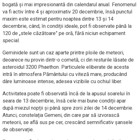
bogată și mai impresionantă din calendarul anual. Fenomenul
va fi activ între 4 și aproximativ 20 decembrie, însă punctul
maxim este estimat pentru noaptea dintre 13 și 14
decembrie, când, în condiții ideale, pot fi observate până la
120 de „stele căzătoare” pe oră, fără niciun echipament
special.
Geminidele sunt un caz aparte printre ploile de meteori,
deoarece nu provin dintr-o cometă, ci din resturile lăsate de
asteroidul 3200 Phaethon. Particulele eliberate de acesta
intră în atmosfera Pământului cu viteză mare, producând
dâre luminoase intense, adesea vizibile cu ochiul liber.
Activitatea poate fi observată încă de la apusul soarelui în
seara de 13 decembrie, însă cele mai bune condiții apar
după miezul nopții și până spre zorii zilei de 14 decembrie.
Atunci, constelația Gemeni, din care par să izvorască
meteorii, se află sus pe cer, crescând semnificativ șansele
de observație.