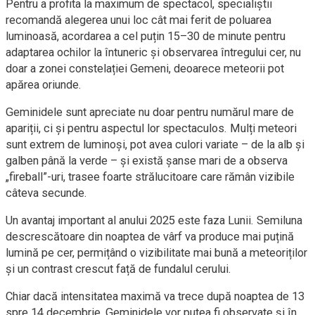
Pentru a profita la maximum de spectacol, specialiștii
recomandă alegerea unui loc cât mai ferit de poluarea
luminoasă, acordarea a cel puțin 15–30 de minute pentru
adaptarea ochilor la întuneric și observarea întregului cer, nu
doar a zonei constelației Gemeni, deoarece meteorii pot
apărea oriunde.
Geminidele sunt apreciate nu doar pentru numărul mare de
apariții, ci și pentru aspectul lor spectaculos. Mulți meteori
sunt extrem de luminoși, pot avea culori variate – de la alb și
galben până la verde – și există șanse mari de a observa
„fireball”-uri, trasee foarte strălucitoare care rămân vizibile
câteva secunde.
Un avantaj important al anului 2025 este faza Lunii. Semiluna
descrescătoare din noaptea de vârf va produce mai puțină
lumină pe cer, permițând o vizibilitate mai bună a meteoriților
și un contrast crescut față de fundalul cerului.
Chiar dacă intensitatea maximă va trece după noaptea de 13
spre 14 decembrie, Geminidele vor putea fi observate și în