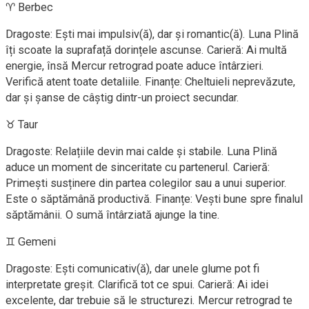
♈ Berbec
Dragoste: Ești mai impulsiv(ă), dar și romantic(ă). Luna Plină
îți scoate la suprafață dorințele ascunse. Carieră: Ai multă
energie, însă Mercur retrograd poate aduce întârzieri.
Verifică atent toate detaliile. Finanțe: Cheltuieli neprevăzute,
dar și șanse de câștig dintr-un proiect secundar.
♉ Taur
Dragoste: Relațiile devin mai calde și stabile. Luna Plină
aduce un moment de sinceritate cu partenerul. Carieră:
Primești susținere din partea colegilor sau a unui superior.
Este o săptămână productivă. Finanțe: Vești bune spre finalul
săptămânii. O sumă întârziată ajunge la tine.
♊ Gemeni
Dragoste: Ești comunicativ(ă), dar unele glume pot fi
interpretate greșit. Clarifică tot ce spui. Carieră: Ai idei
excelente, dar trebuie să le structurezi. Mercur retrograd te