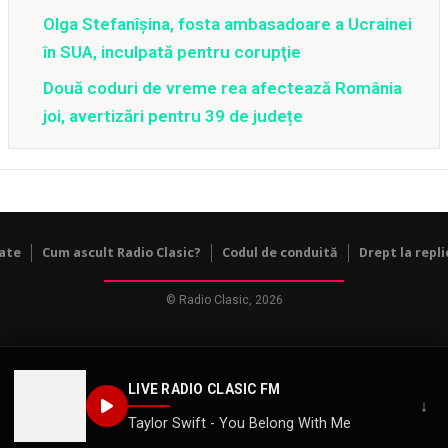
Olga Stefanîşina, fosta ambasadoare a Ucrainei
în SUA, inculpată pentru corupţie
Două coduri de vreme rea afectează România
joi, avertizări pentru 39 de județe
tate
Cum ascult Radio Clasic?
Codul de conduită
Drept la repli
© Radio Clasic, 2026
LIVE RADIO CLASIC FM
↓
Taylor Swift - You Belong With Me