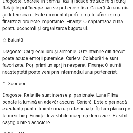
Dragoste: Soarele în semnul tău îți aduce strălucire și curaj.
Relațiile pot începe sau se pot consolida. Carieră: Ai energie
și determinare. Este momentul perfect să te afirmi și să
finalizezi proiecte importante. Finanțe: O săptămână bună
pentru economii și organizarea bugetului.
♎ Balanță
Dragoste: Cauți echilibru și armonie. O reîntâlnire din trecut
poate aduce emoții puternice. Carieră: Colaborările sunt
favorizate. Poți primi un sprijin nesperat. Finanțe: O sumă
neașteptată poate veni prin intermediul unui parteneriat.
♏ Scorpion
Dragoste: Relațiile sunt intense și pasionale. Luna Plină
scoate la lumină un adevăr ascuns. Carieră: Este o perioadă
excelentă pentru transformare profesională. Îți faci planuri pe
termen lung. Finanțe: Investițiile încep să dea roade. Posibil
câștig dintr-o asociere.