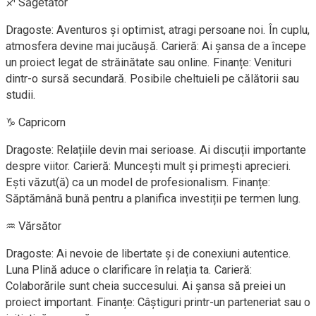
♐ Săgetător
Dragoste: Aventuros și optimist, atragi persoane noi. În cuplu,
atmosfera devine mai jucăușă. Carieră: Ai șansa de a începe
un proiect legat de străinătate sau online. Finanțe: Venituri
dintr-o sursă secundară. Posibile cheltuieli pe călătorii sau
studii.
♑ Capricorn
Dragoste: Relațiile devin mai serioase. Ai discuții importante
despre viitor. Carieră: Muncești mult și primești aprecieri.
Ești văzut(ă) ca un model de profesionalism. Finanțe:
Săptămână bună pentru a planifica investiții pe termen lung.
♒ Vărsător
Dragoste: Ai nevoie de libertate și de conexiuni autentice.
Luna Plină aduce o clarificare în relația ta. Carieră:
Colaborările sunt cheia succesului. Ai șansa să preiei un
proiect important. Finanțe: Câștiguri printr-un parteneriat sau o