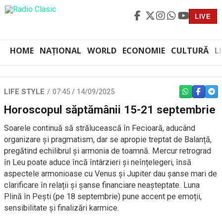
LIVE
HOME
NAȚIONAL
WORLD
ECONOMIE
CULTURĂ
L
LIFE STYLE
07:45 / 14/09/2025
WHATSAPP
FACEBO
TEL
Horoscopul săptămânii 15-21 septembrie
Soarele continuă să strălucească în Fecioară, aducând
organizare și pragmatism, dar se apropie treptat de Balanță,
pregătind echilibrul și armonia de toamnă. Mercur retrograd
în Leu poate aduce încă întârzieri și neînțelegeri, însă
aspectele armonioase cu Venus și Jupiter dau șanse mari de
clarificare în relații și șanse financiare neașteptate. Luna
Plină în Pești (pe 18 septembrie) pune accent pe emoții,
sensibilitate și finalizări karmice.