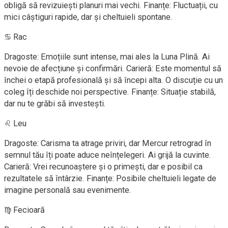
obligă să revizuiești planuri mai vechi. Finanțe: Fluctuații, cu
mici câștiguri rapide, dar și cheltuieli spontane.
♋ Rac
Dragoste: Emoțiile sunt intense, mai ales la Luna Plină. Ai
nevoie de afecțiune și confirmări. Carieră: Este momentul să
închei o etapă profesională și să începi alta. O discuție cu un
coleg îți deschide noi perspective. Finanțe: Situație stabilă,
dar nu te grăbi să investești.
♌ Leu
Dragoste: Carisma ta atrage priviri, dar Mercur retrograd în
semnul tău îți poate aduce neînțelegeri. Ai grijă la cuvinte.
Carieră: Vrei recunoaștere și o primești, dar e posibil ca
rezultatele să întârzie. Finanțe: Posibile cheltuieli legate de
imagine personală sau evenimente.
♍ Fecioară