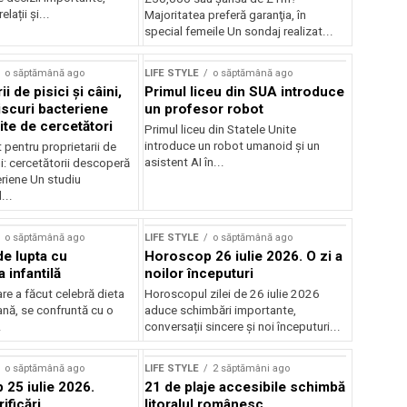
relații și...
Majoritatea preferă garanţia, în
special femeile Un sondaj realizat...
o săptămână ago
LIFE STYLE
o săptămână ago
i de pisici și câini,
Primul liceu din SUA introduce
iscuri bacteriene
un profesor robot
te de cercetători
Primul liceu din Statele Unite
introduce un robot umanoid și un
pentru proprietarii de
asistent AI în...
ini: cercetătorii descoperă
eriene Un studiu
...
o săptămână ago
LIFE STYLE
o săptămână ago
rde lupta cu
Horoscop 26 iulie 2026. O zi a
 infantilă
noilor începuturi
care a făcut celebră dieta
Horoscopul zilei de 26 iulie 2026
nă, se confruntă cu o
aduce schimbări importante,
.
conversații sincere și noi începuturi...
rstock
o săptămână ago
LIFE STYLE
2 săptămâni ago
25 iulie 2026.
21 de plaje accesibile schimbă
ificări
litoralul românesc