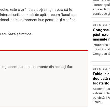
Horoscopul z
aduce clarif
ecție. Este o zi în care poți simți nevoia să te
curajoase și
 Interacțiunile cu zodii de apă, precum Racul sau
sional, este un moment bun pentru a-ți clarifica
LIFE STYLE
Congresu
are bază științifică.
păstreze 
mașinile 
publică
Protejarea r
măsură susț
Congresul S
 și aceste articole relevante din același flux
LIFE STYLE
Fahid Isla
dedicată s
locatarilo
Se construie
viitorului de
bunăstării 
Fahid...