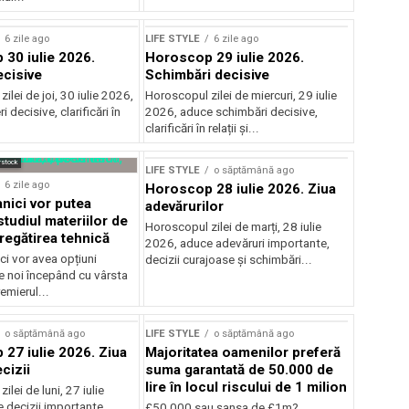
Sursă foto: Shutterstock
6 zile ago
LIFE STYLE
6 zile ago
30 iulie 2026.
Horoscop 29 iulie 2026.
ecisive
Schimbări decisive
ilei de joi, 30 iulie 2026,
Horoscopul zilei de miercuri, 29 iulie
 decisive, clarificări în
2026, aduce schimbări decisive,
clarificări în relații și...
rstock
LIFE STYLE
o săptămână ago
6 zile ago
Horoscop 28 iulie 2026. Ziua
tanici vor putea
adevărurilor
tudiul materiilor de
Horoscopul zilei de marți, 28 iulie
regătirea tehnică
2026, aduce adevăruri importante,
ici vor avea opțiuni
decizii curajoase și schimbări...
e noi începând cu vârsta
emierul...
o săptămână ago
LIFE STYLE
o săptămână ago
27 iulie 2026. Ziua
Majoritatea oamenilor preferă
cizii
suma garantată de 50.000 de
lire în locul riscului de 1 milion
lei de luni, 27 iulie
 decizii importante,
£50,000 sau şansa de £1m?