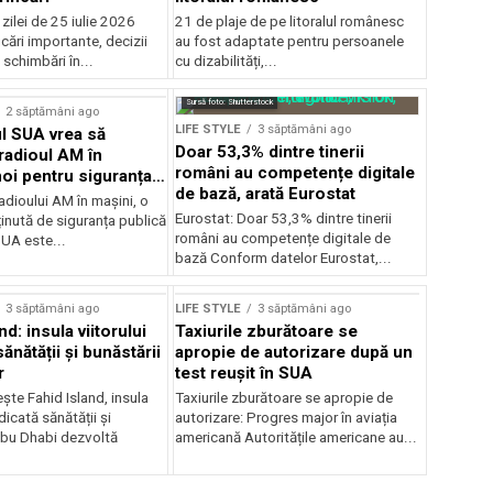
ilei de 25 iulie 2026
21 de plaje de pe litoralul românesc
icări importante, decizii
au fost adaptate pentru persoanele
 schimbări în...
cu dizabilități,...
Sursă foto: Shutterstock
2 săptămâni ago
LIFE STYLE
3 săptămâni ago
l SUA vrea să
Doar 53,3% dintre tinerii
radioul AM în
români au competențe digitale
noi pentru siguranța
de bază, arată Eurostat
adioului AM în mașini, o
Eurostat: Doar 53,3% dintre tinerii
inută de siguranța publică
români au competențe digitale de
UA este...
bază Conform datelor Eurostat,...
3 săptămâni ago
LIFE STYLE
3 săptămâni ago
nd: insula viitorului
Taxiurile zburătoare se
ănătății și bunăstării
apropie de autorizare după un
r
test reușit în SUA
ște Fahid Island, insula
Taxiurile zburătoare se apropie de
dicată sănătății și
autorizare: Progres major în aviația
Abu Dhabi dezvoltă
americană Autoritățile americane au...