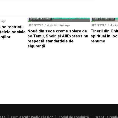
Sursă foto: Shutterstock
Sursă foto: Shutterstock
i ago
LIFE STYLE
4 săptămâni ago
LIFE STYLE
4 săp
ne restricții
Nouă din zece creme solare de
Tinerii din Chi
țelele sociale
pe Temu, Shein și AliExpress nu
spiritual în lo
nților
respectă standardele de
renume
siguranță
tate
Cum ascult Radio Clasic?
Codul de conduită
Drept la repli