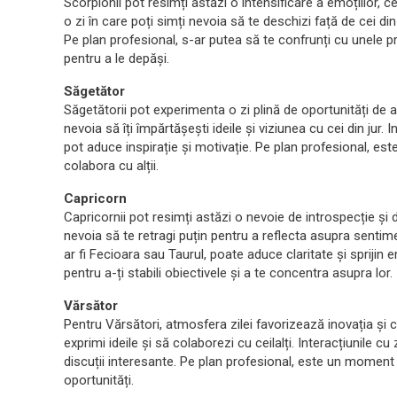
Scorpionii pot resimți astăzi o intensificare a emoțiilor, c
o zi în care poți simți nevoia să te deschizi față de cei din
Pe plan profesional, s-ar putea să te confrunți cu unele pro
pentru a le depăși.
Săgetător
Săgetătorii pot experimenta o zi plină de oportunități de a 
nevoia să îți împărtășești ideile și viziunea cu cei din jur.
pot aduce inspirație și motivație. Pe plan profesional, es
colabora cu alții.
Capricorn
Capricornii pot resimți astăzi o nevoie de introspecție și de
nevoia să te retragi puțin pentru a reflecta asupra senti
ar fi Fecioara sau Taurul, poate aduce claritate și spriji
pentru a-ți stabili obiectivele și a te concentra asupra lor.
Vărsător
Pentru Vărsători, atmosfera zilei favorizează inovația și cre
exprimi ideile și să colaborezi cu ceilalți. Interacțiunile 
discuții interesante. Pe plan profesional, este un moment 
oportunități.