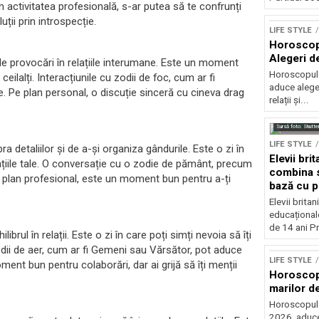
n activitatea profesională, s-ar putea să te confrunți
uții prin introspecție.
LIFE STYLE
Horoscop 
Alegeri d
 de provocări în relațiile interumane. Este un moment
Horoscopul z
eilalți. Interacțiunile cu zodii de foc, cum ar fi
aduce alegeri
e. Pe plan personal, o discuție sinceră cu cineva drag
relații și...
Sursă foto: Shutte
LIFE STYLE
 detaliilor și de a-și organiza gândurile. Este o zi în
Elevii bri
lațiile tale. O conversație cu o zodie de pământ, precum
combina s
 Pe plan profesional, este un moment bun pentru a-ți
bază cu p
Elevii britan
educațional
de 14 ani Pr
brul în relații. Este o zi în care poți simți nevoia să îți
zodii de aer, cum ar fi Gemeni sau Vărsător, pot aduce
LIFE STYLE
oment bun pentru colaborări, dar ai grijă să îți menții
Horoscop 
marilor de
Horoscopul zi
2026, aduce