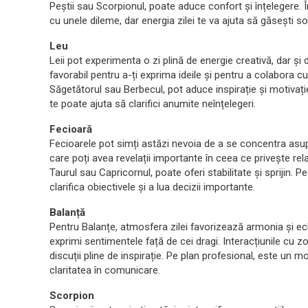
Peștii sau Scorpionul, poate aduce confort și înțelegere. Î
cu unele dileme, dar energia zilei te va ajuta să găsești sol
Leu
Leii pot experimenta o zi plină de energie creativă, dar și
favorabil pentru a-ți exprima ideile și pentru a colabora cu c
Săgetătorul sau Berbecul, pot aduce inspirație și motivați
te poate ajuta să clarifici anumite neînțelegeri.
Fecioară
Fecioarele pot simți astăzi nevoia de a se concentra asupra
care poți avea revelații importante în ceea ce privește re
Taurul sau Capricornul, poate oferi stabilitate și sprijin.
clarifica obiectivele și a lua decizii importante.
Balanță
Pentru Balanțe, atmosfera zilei favorizează armonia și echili
exprimi sentimentele față de cei dragi. Interacțiunile cu 
discuții pline de inspirație. Pe plan profesional, este un m
claritatea în comunicare.
Scorpion