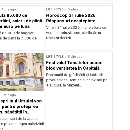
4 zile ago
LIFE STYLE
5 zile ago
aută 85.000 de
Horoscop 31 iulie 2026.
trăini, salarii de până
Răspunsuri neașteptate
de euro pe lună
Vineri, 31 iulie 2026, încheie luna cu
vești surprinzătoare, clarificări în
tă 85.000 de angajați
relații și decizii...
arii de până la 7.000 de
LIFE STYLE
5 zile ago
Festivalul Tomatelor aduce
biodiversitatea în Capitală
Pasionații de grădinărit și iubitorii
produselor autentice sunt invitați pe
1 august, la Muzeul...
5 zile ago
sprijinul Ursulei von
 pentru protejarea
și sănătății în
alarială
clarificări de la Ursula
n privind Legea salarizării
al...