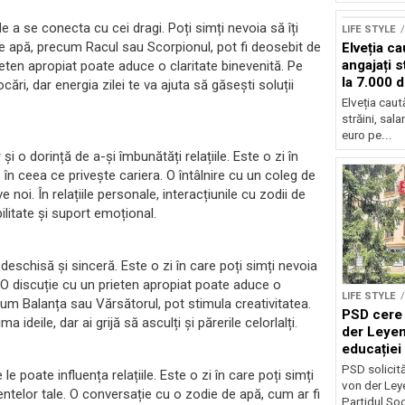
 a se conecta cu cei dragi. Poți simți nevoia să îți
LIFE STYLE
 de apă, precum Racul sau Scorpionul, pot fi deosebit de
Elveția c
angajați s
ieten apropiat poate aduce o claritate binevenită. Pe
la 7.000 
ări, dar energia zilei te va ajuta să găsești soluții
Elveția cau
străini, sal
euro pe...
 și o dorință de a-și îmbunătăți relațiile. Este o zi în
es în ceea ce privește cariera. O întâlnire cu un coleg de
oi. În relațiile personale, interacțiunile cu zodii de
ilitate și suport emoțional.
schisă și sinceră. Este o zi în care poți simți nevoia
r. O discuție cu un prieten apropiat poate aduce o
LIFE STYLE
ecum Balanța sau Vărsătorul, pot stimula creativitatea.
PSD cere 
deile, dar ai grijă să asculți și părerile celorlalți.
der Leyen
educației 
reforma s
PSD solicită 
le poate influența relațiile. Este o zi în care poți simți
von der Leye
entelor tale. O conversație cu o zodie de apă, cum ar fi
Partidul Soci