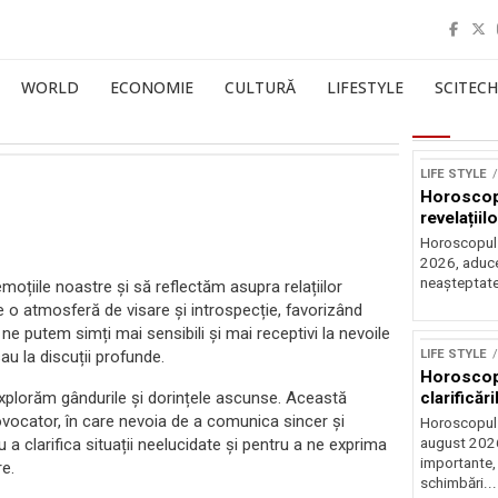
WORLD
ECONOMIE
CULTURĂ
LIFESTYLE
SCITECH
LIFE STYLE
Horoscop 
revelațiilo
Horoscopul z
2026, aduce 
neașteptate 
oțiile noastre și să reflectăm asupra relațiilor
ce o atmosferă de visare și introspecție, favorizând
e putem simți mai sensibili și mai receptivi la nevoile
au la discuții profunde.
LIFE STYLE
Horoscop 
xplorăm gândurile și dorințele ascunse. Această
clarificări
ovocator, în care nevoia de a comunica sincer și
Horoscopul 
a clarifica situații neelucidate și pentru a ne exprima
august 2026,
importante,
re.
schimbări...