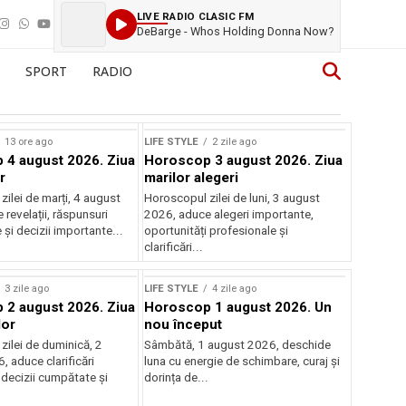
LIVE RADIO CLASIC FM
DeBarge - Whos Holding Donna Now?
SPORT
RADIO
13 ore ago
LIFE STYLE
2 zile ago
4 august 2026. Ziua
Horoscop 3 august 2026. Ziua
r
marilor alegeri
ilei de marți, 4 august
Horoscopul zilei de luni, 3 august
revelații, răspunsuri
2026, aduce alegeri importante,
și decizii importante...
oportunități profesionale și
clarificări...
3 zile ago
LIFE STYLE
4 zile ago
2 august 2026. Ziua
Horoscop 1 august 2026. Un
lor
nou început
zilei de duminică, 2
Sâmbătă, 1 august 2026, deschide
 aduce clarificări
luna cu energie de schimbare, curaj și
 decizii cumpătate și
dorința de...