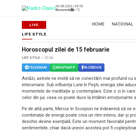
06.08.2026 | 09:59
Bucuresti
--°C
HOME
NAȚIONAL
LIFE STYLE
Horoscopul zilei de 15 februarie
LIFE STYLE
07:04
TELEGRAM
WHATSAPP
FACEBOOK
Astăzi, astrele ne invită să ne conectăm mai profund cu em
interumane. Sub influența Lunii în Pești, energia zilei adu
momentele de meditație și contemplare. Este o zi în care n
celor din jur, ceea ce poate duce la întâlniri emoționante s
Pe de altă parte, Mercur în Scorpion ne îndeamnă să ne e
combinație de energii poate crea un ritm intens, dar și pr
deschis devine esențială. Este un moment favorabil pentru 
sentimentele, chiar dacă uneori acestea pot fi copleșitoa