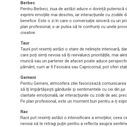
Berbec
Pentru Berbeci, ziua de astăzi aduce o dorință puternică de
exprimi emoțiile mai deschis, iar interacțiunile cu zodiile
benefice. Este o zi în care o conversație sinceră cu un pr
plan profesional, s-ar putea să te confrunți cu unele provoc
creative.
Taur
Taurii pot resimți astăzi o stare de neliniște interioară, dar
care poți simți nevoia să îți reevaluezi prioritățile, mai al
muncă sau un partener de afaceri poate aduce perspective n
pământ, cum ar fi Fecioara sau Capricornul, pot oferi stab
Gemeni
Pentru Gemeni, atmosfera zilei favorizează comunicarea de
să îți împărtășești gândurile și sentimentele cu cei din ju
claritate emoțională, iar interacțiunile cu zodii de aer, pr
Pe plan profesional, este un moment bun pentru a-ți exprima i
Rac
Racii pot resimți astăzi o intensificare a emoțiilor, ceea ce 
nevoia să te retragi puțin pentru a reflecta asupra sentim