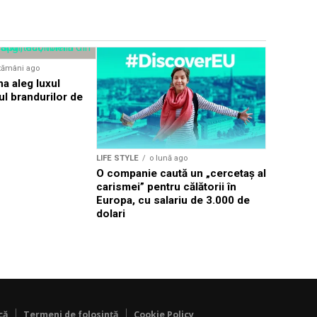
LIFE STYLE
tămâni ago
Justițiaru
na aleg luxul
hoții de s
cul brandurilor de
intrigă aut
LIFE STYLE
o lună ago
O companie caută un „cercetaș al
carismei” pentru călătorii în
Europa, cu salariu de 3.000 de
dolari
că
Termeni de folosință
Cookie Policy