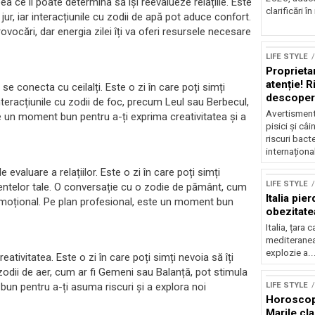
eea ce îi poate determina să își reevalueze relațiile. Este
clarificări în 
 jur, iar interacțiunile cu zodii de apă pot aduce confort.
vocări, dar energia zilei îți va oferi resursele necesare
LIFE STYLE
Proprietari
atenție! R
se conecta cu ceilalți. Este o zi în care poți simți
descoperi
 Interacțiunile cu zodii de foc, precum Leul sau Berbecul,
Avertisment 
te un moment bun pentru a-ți exprima creativitatea și a
pisici și câ
riscuri bact
internațional
 evaluare a relațiilor. Este o zi în care poți simți
LIFE STYLE
mentelor tale. O conversație cu o zodie de pământ, cum
Italia pie
n emoțional. Pe plan profesional, este un moment bun
obezitatea
Italia, țara 
mediteranea
explozie a..
ativitatea. Este o zi în care poți simți nevoia să îți
Sursă foto: Shutte
cu zodii de aer, cum ar fi Gemeni sau Balanță, pot stimula
LIFE STYLE
bun pentru a-ți asuma riscuri și a explora noi
Horoscop 
Marile clar