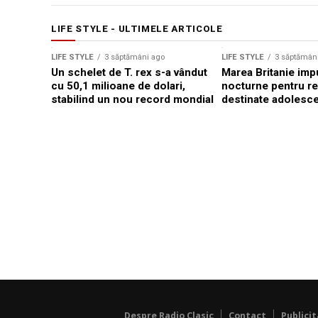
LIFE STYLE - ULTIMELE ARTICOLE
Sursă foto: Shutterstock
LIFE STYLE
3 săptămâni ago
LIFE STYLE
3 săptămân
Un schelet de T. rex s-a vândut
Marea Britanie impu
cu 50,1 milioane de dolari,
nocturne pentru re
stabilind un nou record mondial
destinate adolesce
Despre Radio Clasic
Contact
Publici