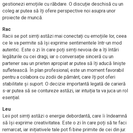
gestionezi emoțiile cu răbdare. O discuție deschisă cu un
coleg ar putea să îți ofere perspective noi asupra unor
proiecte de muncă.
Rac
Racii se pot simți astăzi mai conectați cu emoțiile lor, ceea
ce le va permite să își exprime sentimentele într-un mod
autentic. Este o zi în care poți simți nevoia de a îți întări
legăturile cu cei dragi, iar o conversație sinceră cu un
partener sau un prieten apropiat ar putea să îți aducă liniște
sufletească. În plan profesional, este un moment favorabil
pentru a colabora cu zodii de pământ, care îți pot oferi
stabilitate și suport. O decizie importantă legată de carieră
s-ar putea să se contureze astăzi, iar intuiția ta va juca un rol
esențial.
Leu
Leii pot simți astăzi o energie debordantă, care îi îndeamnă
să își exprime creativitatea. Este o zi în care poți să te faci
remarcat, iar inițiativele tale pot fi bine primite de cei din jur.