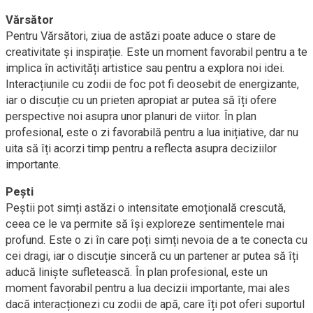
Vărsător
Pentru Vărsători, ziua de astăzi poate aduce o stare de
creativitate și inspirație. Este un moment favorabil pentru a te
implica în activități artistice sau pentru a explora noi idei.
Interacțiunile cu zodii de foc pot fi deosebit de energizante,
iar o discuție cu un prieten apropiat ar putea să îți ofere
perspective noi asupra unor planuri de viitor. În plan
profesional, este o zi favorabilă pentru a lua inițiative, dar nu
uita să îți acorzi timp pentru a reflecta asupra deciziilor
importante.
Pești
Peștii pot simți astăzi o intensitate emoțională crescută,
ceea ce le va permite să își exploreze sentimentele mai
profund. Este o zi în care poți simți nevoia de a te conecta cu
cei dragi, iar o discuție sinceră cu un partener ar putea să îți
aducă liniște sufletească. În plan profesional, este un
moment favorabil pentru a lua decizii importante, mai ales
dacă interacționezi cu zodii de apă, care îți pot oferi suportul