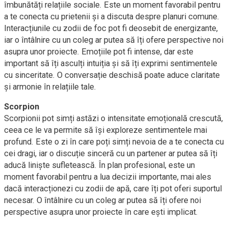
îmbunătăți relațiile sociale. Este un moment favorabil pentru
a te conecta cu prietenii și a discuta despre planuri comune.
Interacțiunile cu zodii de foc pot fi deosebit de energizante,
iar o întâlnire cu un coleg ar putea să îți ofere perspective noi
asupra unor proiecte. Emoțiile pot fi intense, dar este
important să îți asculți intuiția și să îți exprimi sentimentele
cu sinceritate. O conversație deschisă poate aduce claritate
și armonie în relațiile tale.
Scorpion
Scorpionii pot simți astăzi o intensitate emoțională crescută,
ceea ce le va permite să își exploreze sentimentele mai
profund. Este o zi în care poți simți nevoia de a te conecta cu
cei dragi, iar o discuție sinceră cu un partener ar putea să îți
aducă liniște sufletească. În plan profesional, este un
moment favorabil pentru a lua decizii importante, mai ales
dacă interacționezi cu zodii de apă, care îți pot oferi suportul
necesar. O întâlnire cu un coleg ar putea să îți ofere noi
perspective asupra unor proiecte în care ești implicat.