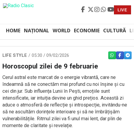
LIVE
HOME
NAȚIONAL
WORLD
ECONOMIE
CULTURĂ
L
LIFE STYLE
05:30 / 09/02/2026
WHATSAPP
FACEBO
TEL
Horoscopul zilei de 9 februarie
Cerul astral este marcat de o energie vibrantă, care ne
îndeamnă să ne conectăm mai profund cu noi înșine și cu
cei din jur. Sub influența Lunii în Pești, emoțiile sunt
intensificate, iar intuiția devine un ghid prețios. Această zi
aduce o atmosferă de reflecție și introspecție, invitându-ne
să ne ascultăm dorințele interioare și să ne îmbrățișăm
vulnerabilitățile. Ritmul zilei va fi unul mai lent, dar plin de
momente de claritate și revelație.