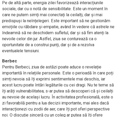
Pe de altă parte, energia zilei favorizează interacțiunile
sociale, dar cu o notă de sensibilitate. Este un moment în
care ne putem simți mai conectați la ceilalți, dar și mai
predispuși la neînțelegeri. Este important să ne gestionăm
emoțiile cu răbdare și empatie, având în vedere că astrele ne
îndeamnă să ne deschidem sufletul, dar și să fim atenți la
nevoile celor din jur. Astfel, ziua se conturează ca o
oportunitate de a construi punți, dar și de a rezolva
eventualele tensiuni.
Berbec
Pentru Berbeci, ziua de astăzi poate aduce o revelație
importantă în relațiile personale. Este o perioadă în care poți
simți nevoia să îți exprimi sentimentele mai deschis, iar
acest lucru poate întări legăturile cu cei dragi. Nu te teme să
îți arăți vulnerabilitatea; s-ar putea să descoperi că și ceilalți
au nevoie de același lucru. În activitatea profesională, este o
zi favorabilă pentru a lua decizii importante, mai ales dacă
interacționezi cu zodii de aer, care îți pot oferi perspective
noi. O discuție sinceră cu un coleg ar putea să îți ofere