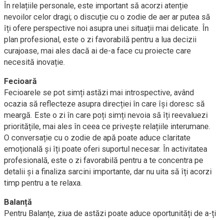
În relațiile personale, este important să acorzi atenție
nevoilor celor dragi; o discuție cu o zodie de aer ar putea să
îți ofere perspective noi asupra unei situații mai delicate. În
plan profesional, este o zi favorabilă pentru a lua decizii
curajoase, mai ales dacă ai de-a face cu proiecte care
necesită inovație.
Fecioară
Fecioarele se pot simți astăzi mai introspective, având
ocazia să reflecteze asupra direcției în care își doresc să
meargă. Este o zi în care poți simți nevoia să îți reevaluezi
prioritățile, mai ales în ceea ce privește relațiile interumane.
O conversație cu o zodie de apă poate aduce claritate
emoțională și îți poate oferi suportul necesar. În activitatea
profesională, este o zi favorabilă pentru a te concentra pe
detalii și a finaliza sarcini importante, dar nu uita să îți acorzi
timp pentru a te relaxa.
Balanță
Pentru Balanțe, ziua de astăzi poate aduce oportunități de a-ți