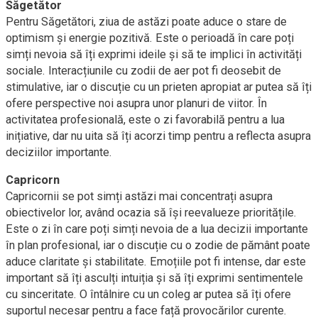
Săgetător
Pentru Săgetători, ziua de astăzi poate aduce o stare de
optimism și energie pozitivă. Este o perioadă în care poți
simți nevoia să îți exprimi ideile și să te implici în activități
sociale. Interacțiunile cu zodii de aer pot fi deosebit de
stimulative, iar o discuție cu un prieten apropiat ar putea să îți
ofere perspective noi asupra unor planuri de viitor. În
activitatea profesională, este o zi favorabilă pentru a lua
inițiative, dar nu uita să îți acorzi timp pentru a reflecta asupra
deciziilor importante.
Capricorn
Capricornii se pot simți astăzi mai concentrați asupra
obiectivelor lor, având ocazia să își reevalueze prioritățile.
Este o zi în care poți simți nevoia de a lua decizii importante
în plan profesional, iar o discuție cu o zodie de pământ poate
aduce claritate și stabilitate. Emoțiile pot fi intense, dar este
important să îți asculți intuiția și să îți exprimi sentimentele
cu sinceritate. O întâlnire cu un coleg ar putea să îți ofere
suportul necesar pentru a face față provocărilor curente.