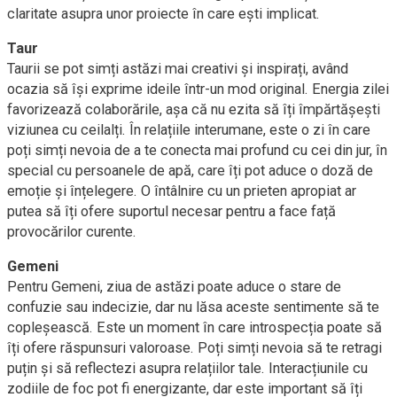
claritate asupra unor proiecte în care ești implicat.
Taur
Taurii se pot simți astăzi mai creativi și inspirați, având
ocazia să își exprime ideile într-un mod original. Energia zilei
favorizează colaborările, așa că nu ezita să îți împărtășești
viziunea cu ceilalți. În relațiile interumane, este o zi în care
poți simți nevoia de a te conecta mai profund cu cei din jur, în
special cu persoanele de apă, care îți pot aduce o doză de
emoție și înțelegere. O întâlnire cu un prieten apropiat ar
putea să îți ofere suportul necesar pentru a face față
provocărilor curente.
Gemeni
Pentru Gemeni, ziua de astăzi poate aduce o stare de
confuzie sau indecizie, dar nu lăsa aceste sentimente să te
copleșească. Este un moment în care introspecția poate să
îți ofere răspunsuri valoroase. Poți simți nevoia să te retragi
puțin și să reflectezi asupra relațiilor tale. Interacțiunile cu
zodiile de foc pot fi energizante, dar este important să îți