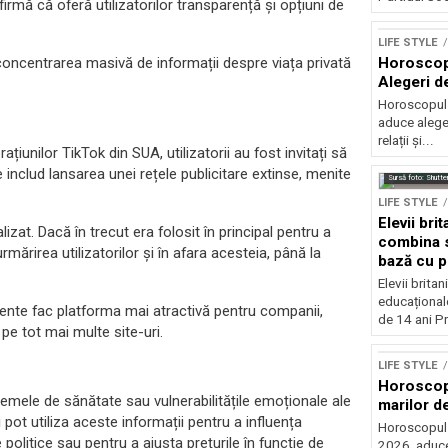
firmă că oferă utilizatorilor transparență și opțiuni de
LIFE STYLE
Horoscop 
: concentrarea masivă de informații despre viața privată
Alegeri d
Horoscopul z
aduce alegeri
relații și...
iunilor TikTok din SUA, utilizatorii au fost invitați să
e includ lansarea unei rețele publicitare extinse, menite
Sursă foto: Shutte
LIFE STYLE
Elevii bri
izat. Dacă în trecut era folosit în principal pentru a
combina s
rmărirea utilizatorilor și în afara acesteia, până la
bază cu p
Elevii britan
educațional
umente fac platforma mai atractivă pentru companii,
de 14 ani Pr
 pe tot mai multe site-uri.
LIFE STYLE
Horoscop 
lemele de sănătate sau vulnerabilitățile emoționale ale
marilor de
ot utiliza aceste informații pentru a influența
Horoscopul zi
itice sau pentru a ajusta prețurile în funcție de
2026, aduce