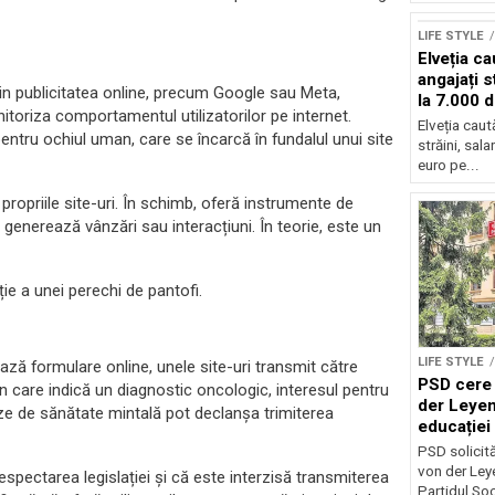
LIFE STYLE
Elveția c
angajați s
 din publicitatea online, precum Google sau Meta,
la 7.000 
toriza comportamentul utilizatorilor pe internet.
Elveția cau
entru ochiul uman, care se încarcă în fundalul unui site
străini, sal
euro pe...
propriile site-uri. În schimb, oferă instrumente de
generează vânzări sau interacțiuni. În teorie, este un
ție a unei perechi de pantofi.
LIFE STYLE
ază formulare online, unele site-uri transmit către
PSD cere 
n care indică un diagnostic oncologic, interesul pentru
der Leyen
crize de sănătate mintală pot declanșa trimiterea
educației 
reforma s
PSD solicită 
von der Leye
espectarea legislației și că este interzisă transmiterea
Partidul Soci