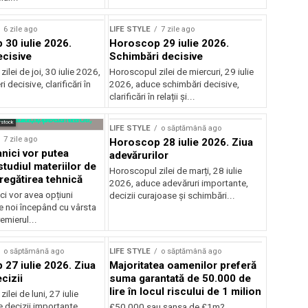
Sursă foto: Shutterstock
6 zile ago
LIFE STYLE
7 zile ago
30 iulie 2026.
Horoscop 29 iulie 2026.
ecisive
Schimbări decisive
ilei de joi, 30 iulie 2026,
Horoscopul zilei de miercuri, 29 iulie
 decisive, clarificări în
2026, aduce schimbări decisive,
clarificări în relații și...
rstock
LIFE STYLE
o săptămână ago
7 zile ago
Horoscop 28 iulie 2026. Ziua
tanici vor putea
adevărurilor
tudiul materiilor de
Horoscopul zilei de marți, 28 iulie
regătirea tehnică
2026, aduce adevăruri importante,
ici vor avea opțiuni
decizii curajoase și schimbări...
e noi începând cu vârsta
emierul...
o săptămână ago
LIFE STYLE
o săptămână ago
27 iulie 2026. Ziua
Majoritatea oamenilor preferă
cizii
suma garantată de 50.000 de
lire în locul riscului de 1 milion
lei de luni, 27 iulie
 decizii importante,
£50,000 sau şansa de £1m?