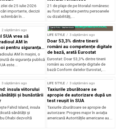
ilei de 25 iulie 2026
21 de plaje de pe litoralul românesc
icări importante, decizii
au fost adaptate pentru persoanele
 schimbări în...
cu dizabilități,...
Sursă foto: Shutterstock
2 săptămâni ago
LIFE STYLE
3 săptămâni ago
l SUA vrea să
Doar 53,3% dintre tinerii
radioul AM în
români au competențe digitale
noi pentru siguranța
de bază, arată Eurostat
adioului AM în mașini, o
Eurostat: Doar 53,3% dintre tinerii
inută de siguranța publică
români au competențe digitale de
UA este...
bază Conform datelor Eurostat,...
3 săptămâni ago
LIFE STYLE
3 săptămâni ago
nd: insula viitorului
Taxiurile zburătoare se
ănătății și bunăstării
apropie de autorizare după un
r
test reușit în SUA
ște Fahid Island, insula
Taxiurile zburătoare se apropie de
dicată sănătății și
autorizare: Progres major în aviația
Abu Dhabi dezvoltă
americană Autoritățile americane au...