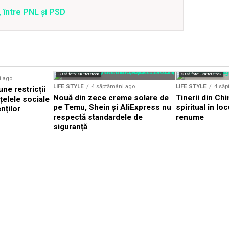
 între PNL și PSD
Sursă foto: Shutterstock
Sursă foto: Shutterstock
i ago
LIFE STYLE
4 săptămâni ago
LIFE STYLE
4 săp
ne restricții
Nouă din zece creme solare de
Tinerii din Chi
țelele sociale
pe Temu, Shein și AliExpress nu
spiritual în lo
nților
respectă standardele de
renume
siguranță