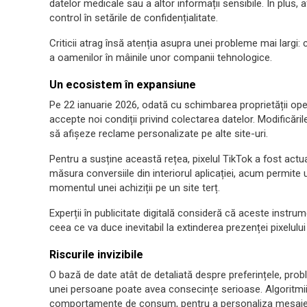
datelor medicale sau a altor informații sensibile. În plus, a
control în setările de confidențialitate.
Criticii atrag însă atenția asupra unei probleme mai largi
a oamenilor în mâinile unor companii tehnologice.
Un ecosistem în expansiune
Pe 22 ianuarie 2026, odată cu schimbarea proprietății operaț
accepte noi condiții privind colectarea datelor. Modificăril
să afișeze reclame personalizate pe alte site-uri.
Pentru a susține această rețea, pixelul TikTok a fost actual
măsura conversiile din interiorul aplicației, acum permite u
momentul unei achiziții pe un site terț.
Experții în publicitate digitală consideră că aceste instr
ceea ce va duce inevitabil la extinderea prezenței pixelului
Riscurile invizibile
O bază de date atât de detaliată despre preferințele, prob
unei persoane poate avea consecințe serioase. Algoritmii p
comportamente de consum, pentru a personaliza mesaje pol