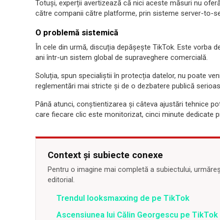
Totuși, experții avertizează că nici aceste măsuri nu oferă
către companii către platforme, prin sisteme server-to-serv
O problemă sistemică
În cele din urmă, discuția depășește TikTok. Este vorba de
ani într-un sistem global de supraveghere comercială.
Soluția, spun specialiștii în protecția datelor, nu poate ven
reglementări mai stricte și de o dezbatere publică serioasă
Până atunci, conștientizarea și câteva ajustări tehnice po
care fiecare clic este monitorizat, cinci minute dedicate pro
Context și subiecte conexe
Pentru o imagine mai completă a subiectului, urmărește
editorial.
Trendul looksmaxxing de pe TikTok
Ascensiunea lui Călin Georgescu pe TikTok