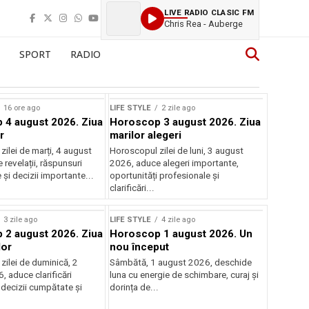
LIVE RADIO CLASIC FM
Chris Rea - Auberge
SPORT
RADIO
16 ore ago
LIFE STYLE
2 zile ago
4 august 2026. Ziua
Horoscop 3 august 2026. Ziua
r
marilor alegeri
ilei de marți, 4 august
Horoscopul zilei de luni, 3 august
revelații, răspunsuri
2026, aduce alegeri importante,
și decizii importante...
oportunități profesionale și
clarificări...
3 zile ago
LIFE STYLE
4 zile ago
2 august 2026. Ziua
Horoscop 1 august 2026. Un
lor
nou început
zilei de duminică, 2
Sâmbătă, 1 august 2026, deschide
 aduce clarificări
luna cu energie de schimbare, curaj și
 decizii cumpătate și
dorința de...