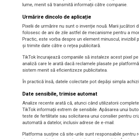
lume, menit să transmită informații către companie.
Urmărire dincolo de aplicație
Pixelii de urmărire nu sunt o invenție nouă. Marii jucători
folosesc de ani de zile astfel de mecanisme pentru a moni
Practic, este vorba despre un element minuscul, invizibil p
și trimite date către o rețea publicitară.
TikTok încurajează companiile să instaleze acest pixel pe 
analiză care le arată dacă reclamele plasate pe platformă 
sistem menit să eficientizeze publicitatea.
În practică însă, datele colectate pot depăși simpla achizi
Date sensibile, trimise automat
Analize recente arată că, atunci când utilizatorii complete
TikTok informații extrem de sensibile. Apăsarea unui buto
teste de fertilitate sau solicitarea unui consilier pentru 
automată a datelor, inclusiv adrese de e-mail.
Platforma susține că site-urile sunt responsabile pentru r