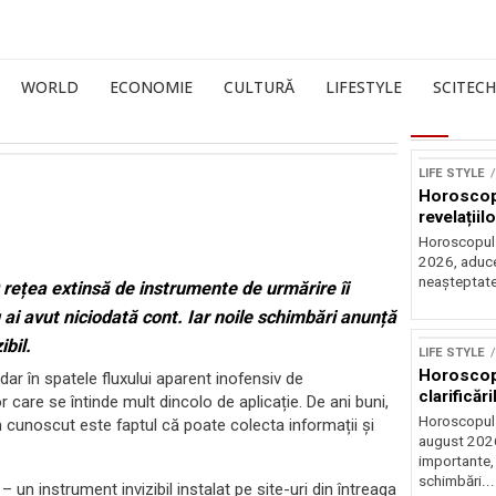
WORLD
ECONOMIE
CULTURĂ
LIFESTYLE
SCITECH
LIFE STYLE
Horoscop 
revelațiilo
Horoscopul z
2026, aduce 
neașteptate 
O rețea extinsă de instrumente de urmărire îi
ai avut niciodată cont. Iar noile schimbări anunță
bil.
LIFE STYLE
Horoscop 
 dar în spatele fluxului aparent inofensiv de
clarificări
r care se întinde mult dincolo de aplicație. De ani buni,
Horoscopul 
in cunoscut este faptul că poate colecta informații și
august 2026,
importante,
schimbări...
– un instrument invizibil instalat pe site-uri din întreaga