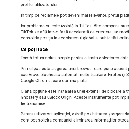
profilul utilizatorului.
În timp ce reclamele pot deveni mai relevante, prețul plătit
Iar problema nu este izolată la TikTok. Alte companii au r
TikTok se află într-o fază accelerată de creștere, iar mod
consolida poziția în ecosistemul global al publicității onlin
Ce poți face
Există totuși soluții simple pentru a limita colectarea datel
Primul pas este alegerea unui browser care pune accent 
sau Brave blochează automat multe trackere. Firefox și Sa
Google Chrome, care domină piața.
O altă opțiune este instalarea unei extensii de blocare a 
Ghostery sau uBlock Origin. Aceste instrumente pot împiedic
fie transmise.
Pentru utilizatorii aplicației, există posibilitatea ștergerii 
cont pot solicita companiei eliminarea informațiilor stoca