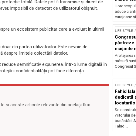
 protecție totală. Datele pot fi transmise și direct de
Horoscopul z
er, imposibil de detectat de utilizatorul obișnuit.
aduce clarif
curajoase și
spre un ecosistem publicitar care a evoluat în ultimii
LIFE STYLE
Congresu
păstreze 
i doar din partea utilizatorilor. Este nevoie de
mașinile 
 despre limitele colectării datelor.
publică
Protejarea r
măsură susț
t reduce semnificativ expunerea. Într-o lume digitală în
Congresul S
tejării confidențialității pot face diferența.
LIFE STYLE
Fahid Isla
dedicată s
locatarilo
 și aceste articole relevante din același flux
Se construie
viitorului de
bunăstării 
Fahid...