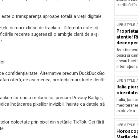
clarificări în 
 este o transparență aproape totală a vieții digitale.
LIFE STYLE
ețele și mai extinse de trackere. Diferența este că
Proprietari
ificările recente sugerează o ambiție clară de a-și
atenție! R
e.
descoperi
Avertisment 
pisici și câ
riscuri bact
or.
internațional
pe confidențialitate. Alternative precum DuckDuckGo
fari oferă, de asemenea, protecții mai stricte decât
LIFE STYLE
Italia pie
obezitatea
trackerelor sau a reclamelor, precum Privacy Badger,
Italia, țara 
a încărcarea pixelilor invizibili înainte ca datele să
mediteranea
explozie a..
Sursă foto: Shutte
datelor colectate prin pixel din setările TikTok. Cei fără
LIFE STYLE
te.
Horoscop 
Marile clar