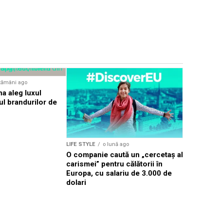
LIFE STYLE
tămâni ago
Justițiaru
na aleg luxul
hoții de s
cul brandurilor de
intrigă aut
LIFE STYLE
o lună ago
O companie caută un „cercetaș al
carismei” pentru călătorii în
Europa, cu salariu de 3.000 de
dolari