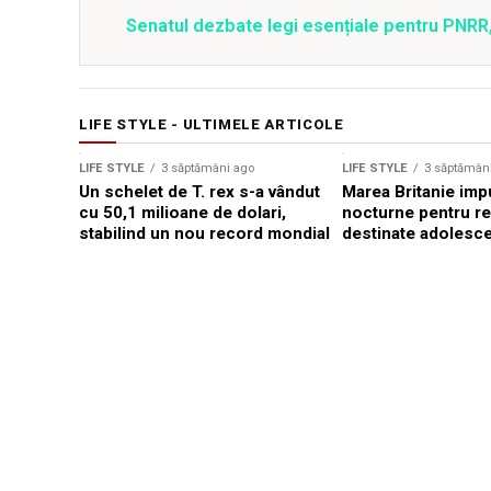
Senatul dezbate legi esențiale pentru PNRR,
LIFE STYLE - ULTIMELE ARTICOLE
Sursă foto: Shutterstock
LIFE STYLE
3 săptămâni ago
LIFE STYLE
3 săptămân
Un schelet de T. rex s-a vândut
Marea Britanie impu
cu 50,1 milioane de dolari,
nocturne pentru re
stabilind un nou record mondial
destinate adolesce