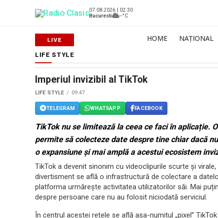
07.08.2026 | 02:30
Bucuresti
--°C
HOME
NAȚIONAL
LIFE STYLE
Sursă foto: Shutterstock
Imperiul invizibil al TikTok
LIFE STYLE
09:47
TELEGRAM
WHATSAPP
FACEBOOK
TikTok nu se limitează la ceea ce faci în aplicație. 
permite să colecteze date despre tine chiar dacă nu 
o expansiune și mai amplă a acestui ecosistem invizi
TikTok a devenit sinonim cu videoclipurile scurte și virale,
divertisment se află o infrastructură de colectare a datelo
platforma urmărește activitatea utilizatorilor săi. Mai puț
despre persoane care nu au folosit niciodată serviciul.
În centrul acestei rețele se află așa-numitul „pixel” TikTok 