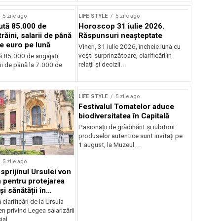
5 zile ago
LIFE STYLE
5 zile ago
aută 85.000 de
Horoscop 31 iulie 2026.
trăini, salarii de până
Răspunsuri neașteptate
de euro pe lună
Vineri, 31 iulie 2026, încheie luna cu
vești surprinzătoare, clarificări în
tă 85.000 de angajați
relații și decizii...
arii de până la 7.000 de
LIFE STYLE
5 zile ago
Festivalul Tomatelor aduce
biodiversitatea în Capitală
Pasionații de grădinărit și iubitorii
produselor autentice sunt invitați pe
1 august, la Muzeul...
5 zile ago
sprijinul Ursulei von
 pentru protejarea
și sănătății în
alarială
clarificări de la Ursula
n privind Legea salarizării
al...