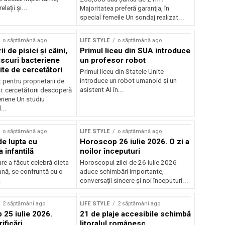
relații și...
Majoritatea preferă garanţia, în
special femeile Un sondaj realizat...
o săptămână ago
LIFE STYLE
o săptămână ago
i de pisici și câini,
Primul liceu din SUA introduce
iscuri bacteriene
un profesor robot
te de cercetători
Primul liceu din Statele Unite
introduce un robot umanoid și un
pentru proprietarii de
asistent AI în...
ini: cercetătorii descoperă
eriene Un studiu
...
o săptămână ago
LIFE STYLE
o săptămână ago
rde lupta cu
Horoscop 26 iulie 2026. O zi a
 infantilă
noilor începuturi
care a făcut celebră dieta
Horoscopul zilei de 26 iulie 2026
nă, se confruntă cu o
aduce schimbări importante,
.
conversații sincere și noi începuturi...
rstock
2 săptămâni ago
LIFE STYLE
2 săptămâni ago
25 iulie 2026.
21 de plaje accesibile schimbă
ificări
litoralul românesc