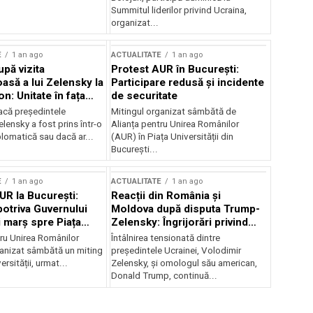
Summitul liderilor privind Ucraina,
organizat...
E
1 an ago
ACTUALITATE
1 an ago
upă vizita
Protest AUR în București:
asă a lui Zelensky la
Participare redusă și incidente
n: Unitate în fața
de securitate
inii
acă președintele
Mitingul organizat sâmbătă de
lensky a fost prins într-o
Alianța pentru Unirea Românilor
lomatică sau dacă ar...
(AUR) în Piața Universității din
București...
E
1 an ago
ACTUALITATE
1 an ago
UR la București:
Reacții din România și
potriva Guvernului
Moldova după disputa Trump-
i marș spre Piața
Zelensky: Îngrijorări privind
securitatea regională
tru Unirea Românilor
Întâlnirea tensionată dintre
anizat sâmbătă un miting
președintele Ucrainei, Volodimir
ersității, urmat...
Zelensky, și omologul său american,
Donald Trump, continuă...