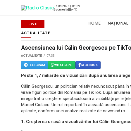
07.08.2026 | 03:59
Bucuresti
--°C
HOME
NAȚIONAL
ACTUALITATE
Ascensiunea lui Călin Georgescu pe TikT
ACTUALITATE
07:33
TELEGRAM
WHATSAPP
FACEBOOK
Peste 1,7 miliarde de vizualizări după anularea aleger
Călin Georgescu, un politician relativ necunoscut până în 
virale figuri politice din România pe TikTok. După anularea t
înregistrat o creștere spectaculoasă a vizibilității pe rețe
Marcel Ciolacu. Un rol important în această ascensiune l-au
aplicate, conform unei analize realizate de newmind.ro.
1. Creșterea uriașă a vizualizărilor lui Călin Georges