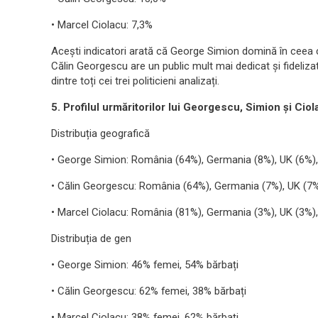
• Marcel Ciolacu: 7,3%
Acești indicatori arată că George Simion domină în ceea ce 
Călin Georgescu are un public mult mai dedicat și fideli
dintre toți cei trei politicieni analizați.
5. Profilul urmăritorilor lui Georgescu, Simion și Cio
Distribuția geografică
• George Simion: România (64%), Germania (8%), UK (6%), 
• Călin Georgescu: România (64%), Germania (7%), UK (7%),
• Marcel Ciolacu: România (81%), Germania (3%), UK (3%), 
Distribuția de gen
• George Simion: 46% femei, 54% bărbați
• Călin Georgescu: 62% femei, 38% bărbați
• Marcel Ciolacu: 38% femei, 62% bărbați