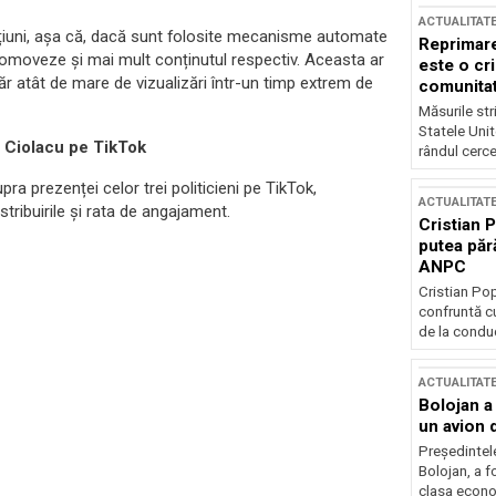
ACTUALITAT
cțiuni, așa că, dacă sunt folosite mecanisme automate
Reprimare
promoveze și mai mult conținutul respectiv. Aceasta ar
este o cri
r atât de mare de vizualizări într-un timp extrem de
comunitate
Măsurile stri
Statele Unit
. Ciolacu pe TikTok
rândul cerce
a prezenței celor trei politicieni pe TikTok,
ACTUALITAT
stribuirile și rata de angajament.
Cristian 
putea păr
ANPC
Cristian Po
confruntă cu
de la conduc
ACTUALITAT
Bolojan a
un avion d
Președintele
Bolojan, a f
clasa econom