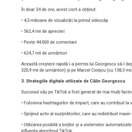
În doar 24 de ore, acest cont a obținut:
• 4,5 milioane de vizualizări la primul videoclip
• 562,4 mii de aprecieri
• Peste 44.000 de comentarii
• 624,7 mii de urmăritori
Această creștere rapidă i-a permis lui Georgescu să-l d
320,9 mii de urmăritori) și pe Marcel Ciolacu (cu 138,3 mii 
3. Strategiile digitale utilizate de Călin Georgescu
Succesul său pe TikTok a fost generat de mai mulți factor
• Folosirea hashtagurilor de impact, care au contribuit la v
• Sprijinul activ al susținătorilor, care au redistribuit masi
• Utilizarea posibilă a boților și a sistemelor automatizate pe
influența algoritmul TikTok