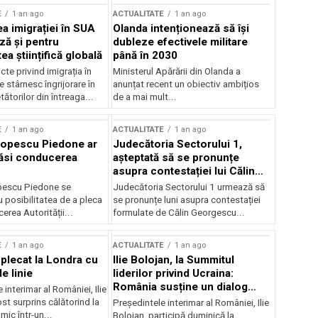
E
1 an ago
ACTUALITATE
1 an ago
a imigrației în SUA
Olanda intenționează să își
ză și pentru
dubleze efectivele militare
a științifică globală
până în 2030
cte privind imigrația în
Ministerul Apărării din Olanda a
e stârnesc îngrijorare în
anunțat recent un obiectiv ambițios
tătorilor din întreaga...
de a mai mult...
E
1 an ago
ACTUALITATE
1 an ago
Popescu Piedone ar
Judecătoria Sectorului 1,
ăsi conducerea
așteptată să se pronunțe
asupra contestației lui Călin
Georgescu privind controlul
pescu Piedone se
Judecătoria Sectorului 1 urmează să
judiciar
 posibilitatea de a pleca
se pronunțe luni asupra contestației
erea Autorității...
formulate de Călin Georgescu...
E
1 an ago
ACTUALITATE
1 an ago
 plecat la Londra cu
Ilie Bolojan, la Summitul
e linie
liderilor privind Ucraina:
România susține un dialog
 interimar al României, Ilie
transatlantic pentru securitate
ost surprins călătorind la
Președintele interimar al României, Ilie
și stabilitate
ic într-un...
Bolojan, participă duminică la