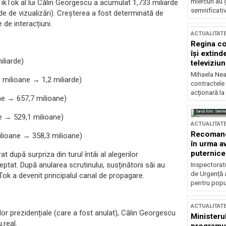
miercuri au 
ikTok al lui Călin Georgescu a acumulat 1,733 miliarde
semnificati
arde de vizualizări). Creșterea a fost determinată de
 de interacțiuni.
ACTUALITAT
Regina co
își extind
iliarde)
televiziun
Mihaela Nea
 milioane → 1,2 miliarde)
contractele 
acționară la
ne → 657,7 milioane)
Sursă foto: Shutte
e → 529,1 milioane)
ACTUALITAT
Recomandă
lioane → 358,3 milioane)
în urma av
puternice
 după surpriza din turul întâi al alegerilor
ptat. După anularea scrutinului, susținătorii săi au
Inspectoratu
de Urgență 
Tok a devenit principalul canal de propagare.
pentru popula
ACTUALITAT
ilor prezidențiale (care a fost anulat), Călin Georgescu
Ministerul
.real.