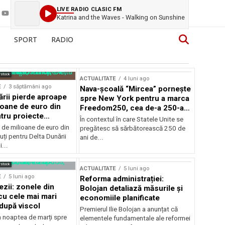
LIVE RADIO CLASIC FM
Katrina and the Waves - Walking on Sunshine
SPORT
RADIO
rstock
ACTUALITATE
4 luni ago
E
3 săptămâni ago
Nava-școală “Mircea” pornește
ării pierde aproape
spre New York pentru a marca
ioane de euro din
Freedom250, cea de-a 250-a
tru proiecte
aniversare a Statelor Unite
În contextul în care Statele Unite se
de milioane de euro din
pregătesc să sărbătorească 250 de
ți pentru Delta Dunării
ani de...
...
rstock
ACTUALITATE
5 luni ago
E
5 luni ago
Reforma administrației:
ezii: zonele din
Bolojan detaliază măsurile și
u cele mai mari
economiile planificate
după viscol
Premierul Ilie Bolojan a anunțat că
n noaptea de marți spre
elementele fundamentale ale reformei