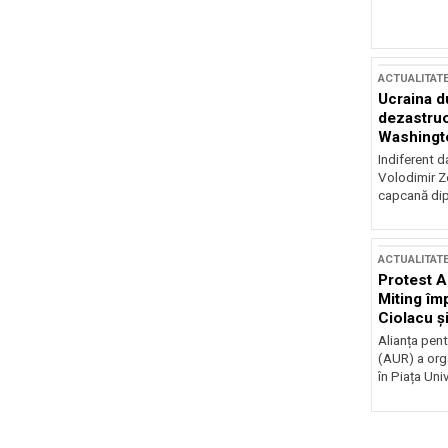
ACTUALITAT
Ucraina d
dezastruo
Washingto
incertitud
Indiferent d
Volodimir Ze
capcană dip
ACTUALITAT
Protest A
Miting îm
Ciolacu ș
Victoriei
Alianța pen
(AUR) a org
în Piața Univ