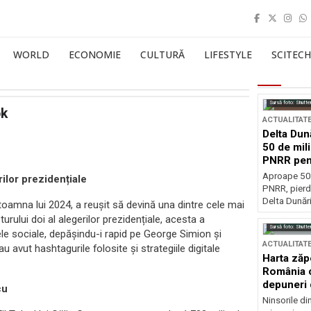
WORLD
ECONOMIE
CULTURĂ
LIFESTYLE
SCITECH
Sursă foto: Shutte
ok
ACTUALITAT
Delta Dun
50 de mil
PNRR pen
esențiale
Aproape 50 
ilor prezidențiale
PNRR, pierdu
Delta Dunării
toamna lui 2024, a reușit să devină una dintre cele mai
urului doi al alegerilor prezidențiale, acesta a
Sursă foto: Shutte
lele sociale, depășindu-i rapid pe George Simion și
ACTUALITAT
 avut hashtagurile folosite și strategiile digitale
Harta zăp
România c
depuneri 
cu
Ninsorile di