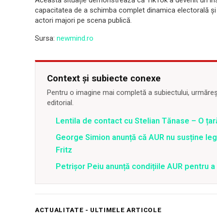
Această situație demonstrează că TikTok a devenit un in
capacitatea de a schimba complet dinamica electorală și d
actori majori pe scena publică.
Sursa:
newmind.ro
Context și subiecte conexe
Pentru o imagine mai completă a subiectului, urmărește
editorial.
Lentila de contact cu Stelian Tănase – O ța
George Simion anunță că AUR nu susține lege
Fritz
Petrișor Peiu anunță condițiile AUR pentru a 
ACTUALITATE - ULTIMELE ARTICOLE