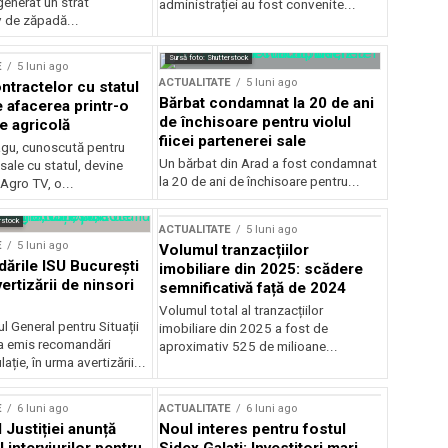
generat un strat
administrației au fost convenite...
v de zăpadă...
Sursă foto: Shutterstock
E
5 luni ago
ACTUALITATE
5 luni ago
ntractelor cu statul
Bărbat condamnat la 20 de ani
e afacerea printr-o
de închisoare pentru violul
e agricolă
fiicei partenerei sale
gu, cunoscută pentru
Un bărbat din Arad a fost condamnat
sale cu statul, devine
la 20 de ani de închisoare pentru...
 Agro TV, o...
rstock
ACTUALITATE
5 luni ago
E
5 luni ago
Volumul tranzacțiilor
rile ISU București
imobiliare din 2025: scădere
ertizării de ninsori
semnificativă față de 2024
Volumul total al tranzacțiilor
l General pentru Situații
imobiliare din 2025 a fost de
a emis recomandări
aproximativ 525 de milioane...
ție, în urma avertizării...
E
6 luni ago
ACTUALITATE
6 luni ago
 Justiției anunță
Noul interes pentru fostul