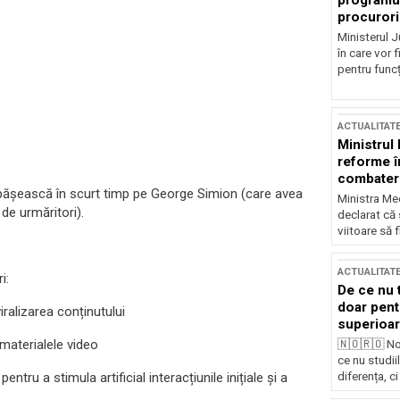
programul
procurori
Ministerul Ju
în care vor f
pentru funcți
ACTUALITAT
Ministrul
reforme î
combaterea
epășească în scurt timp pe George Simion (care avea
Ministra Med
de urmăritori).
declarat că
viitoare să 
ACTUALITAT
i:
De ce nu 
doar pentr
iralizarea conținutului
superioar
v materialele video
🇳🇴🇷🇴 No
ce nu studii
ntru a stimula artificial interacțiunile inițiale și a
diferența, ci