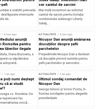
 interviurilor pentru
Sidex Galați: Investitori mari
-șefi
cer caietul de sarcini
stiției a stabilit perioada
Mai mulți investitori au solicitat
i desfășurate interviurile
caietul de sarcini pentru licitația
ile de...
combinatului siderurgic Liberty
Galați,...
E
6 luni ago
ACTUALITATE
6 luni ago
 Mediului anunță
Nicușor Dan anunță amânarea
n Romsilva pentru
discuțiilor despre șefii
 tăierilor ilegale
parchetelor
iului, Diana Buzoianu, a
Președintele Nicușor Dan a declarat
 speră ca săptămâna
că discuțiile privind numirile pentru
fie adoptată...
șefii parchetelor și serviciilor...
E
1 an ago
ACTUALITATE
1 an ago
te poți numi deștept
Ultimul sondaj comandat de
u că ai studii
Nicușor Dan
e!?
George Simion și Victor Ponta, în
fruntea sondajelor pentru alegerile
rvegia vs. România: De
prezidențiale ...
le superioare fac
 mentalitatea civică...