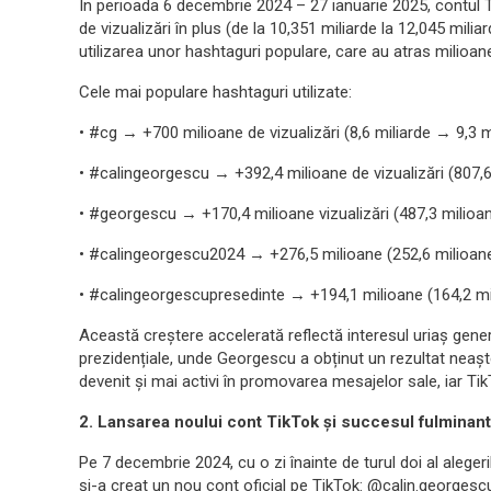
În perioada 6 decembrie 2024 – 27 ianuarie 2025, contul T
de vizualizări în plus (de la 10,351 miliarde la 12,045 mili
utilizarea unor hashtaguri populare, care au atras milioane
Cele mai populare hashtaguri utilizate:
• #cg → +700 milioane de vizualizări (8,6 miliarde → 9,3 m
• #calingeorgescu → +392,4 milioane de vizualizări (807,6
• #georgescu → +170,4 milioane vizualizări (487,3 milioa
• #calingeorgescu2024 → +276,5 milioane (252,6 milioan
• #calingeorgescupresedinte → +194,1 milioane (164,2 mi
Această creștere accelerată reflectă interesul uriaș generat
prezidențiale, unde Georgescu a obținut un rezultat neaște
devenit și mai activi în promovarea mesajelor sale, iar Tik
2. Lansarea noului cont TikTok și succesul fulminant
Pe 7 decembrie 2024, cu o zi înainte de turul doi al aleger
și-a creat un nou cont oficial pe TikTok: @calin.georgescu