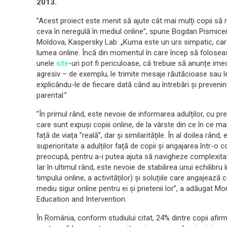
2013.
”Acest proiect este menit să ajute cât mai mulți copii s
ceva în neregulă în mediul online”, spune Bogdan Pismice
Moldova, Kaspersky Lab. „Kuma este un urs simpatic, care
lumea online. Încă din momentul în care încep să foloseasc
unele
site
-uri pot fi periculoase, că trebuie să anunțe ime
agresiv – de exemplu, le trimite mesaje răutăcioase sau le fo
explicându-le de fiecare dată când au întrebări și prevenind
parental.”
”În primul rând, este nevoie de informarea adulților, cu precă
care sunt expuși copiii online, de la vârste din ce în ce mai
față de viața ”reală”, dar și similaritățile. În al doilea rân
superioritate a adulților față de copii și angajarea într-o 
preocupă, pentru a-i putea ajuta să navigheze complexitatea 
Iar în ultimul rând, este nevoie de stabilirea unui echilibru î
timpului online, a activităților) și soluțiile care angajează 
mediu sigur online pentru ei și prietenii lor”, a adăugat M
Education and Intervention.
În România, conform studiului citat, 24% dintre copii afirmă