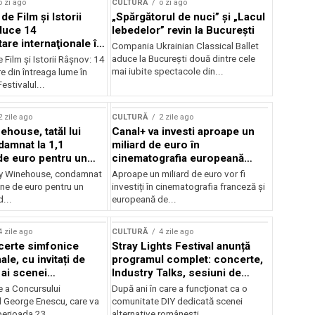
o zi ago
CULTURĂ
o zi ago
 de Film şi Istorii
„Spărgătorul de nuci” și „Lacul
duce 14
lebedelor” revin la București
re internaţionale în
Compania Ukrainian Classical Ballet
aduce la București două dintre cele
e Film şi Istorii Râşnov: 14
mai iubite spectacole din...
 din întreaga lume în
estivalul...
2 zile ago
CULTURĂ
2 zile ago
ehouse, tatăl lui
Canal+ va investi aproape un
amnat la 1,1
miliard de euro în
de euro pentru un
cinematografia europeană
rdut
până în 2032
my Winehouse, condamnat
Aproape un miliard de euro vor fi
ane de euro pentru un
investiți în cinematografia franceză și
d...
europeană de...
4 zile ago
CULTURĂ
4 zile ago
certe simfonice
Stray Lights Festival anunță
le, cu invitați de
programul complet: concerte,
 ai scenei
Industry Talks, sesiuni de
onale și ansambluri
audiție și noi opțiuni de
e a Concursului
După ani în care a funcționat ca o
le românești de
participare pentru public
l George Enescu, care va
comunitate DIY dedicată scenei
, în programul
perioada 23...
alternative românești,...