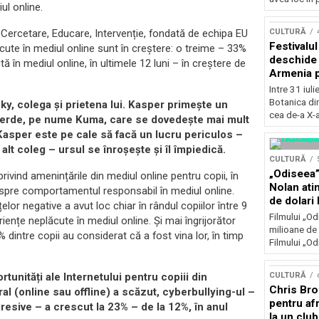
ul online.
Concursu
CULTURĂ
e. Cercetare, Educare, Intervenție, fondată de echipa EU
Festivalu
cute în mediul online sunt în creștere: o treime – 33%
deschide 
ă în mediul online, în ultimele 12 luni – în creștere de
Armenia pr
patrimoniu
Intre 31 iul
august, l
Botanica di
ky, colega și prietena lui. Kasper primește un
Bucuresti
cea de-a X-a
ș verde, pe nume Kuma, care se dovedește mai mult
 Kasper este pe cale să facă un lucru periculos –
alt coleg – ursul se înroșește și îl împiedică.
CULTURĂ
„Odiseea”
privind amenințările din mediul online pentru copii, în
Nolan ati
e despre comportamentul responsabil în mediul online.
de dolari 
or negative a avut loc chiar în rândul copiilor între 9
Filmului „Od
iențe neplăcute în mediul online. Și mai îngrijorător
milioane de 
 dintre copii au considerat că a fost vina lor, în timp
Filmului „Od
CULTURĂ
ortunități ale Internetului pentru copiii din
Chris Bro
ral (online sau offline) a scăzut, cyberbullying-ul –
pentru afr
esive – a crescut la 23% – de la 12%, în anul
la un clu