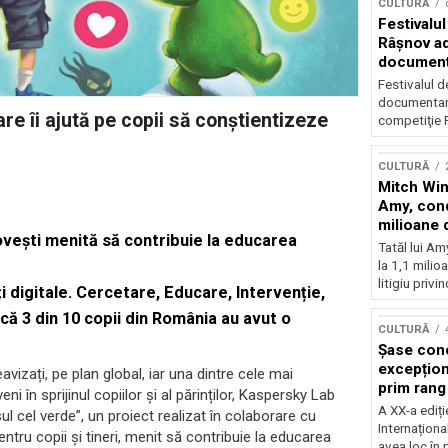
CULTURĂ
Festivalul
Râşnov a
documenta
premieră
Festivalul d
documentare
are îi ajută pe copii să conștientizeze
competiţie F
CULTURĂ
Mitch Win
Amy, cond
milioane 
vești menită să contribuie la educarea
litigiu pie
Tatăl lui A
la 1,1 milio
litigiu privin
i digitale. Cercetare, Educare, Intervenție,
ă 3 din 10 copii din România au avut o
CULTURĂ
Șase con
excepționa
avizați, pe plan global, iar una dintre cele mai
prim rang
ni în sprijinul copiilor și al părinților, Kaspersky Lab
internați
A XX-a ediți
l cel verde”, un proiect realizat în colaborare cu
orchestra
Internaționa
tru copii și tineri, menit să contribuie la educarea
prestigiu
avea loc în 