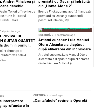
, Andrei Mihalcea și
premiată cu Oscar și îndrăgită
icana deschid
din „Home Alone 2”
 Musical
uelul Tenorilor” revine pe
Brenda Fricker, prima actriță irlandeză
nza la TNB
ie 2026 la Teatrul
premiată cu Oscar și cunoscută
urești – Sala...
pentru rolurile din „My...
2 săptămâni ago
CULTURĂ
3 săptămâni ago
RI/VIVALDI
Artistul cubanez Luis Manuel
N GUITAR QUARTET
Otero Alcántara a dispărut
la drum în primul
după eliberarea din închisoare
țional
că 4 chitarişti ar
Artistul cubanez Luis Manuel Otero
 reinterpreta cele 4
Alcántara a dispărut după eliberarea
de...
din închisoare Artistul și...
CULTURĂ
o lună ago
 ago
CULTURĂ
„Cantafabule” revine la Operetă
 interpretare
Athenaeu
și aprofundare în
2026 Laur