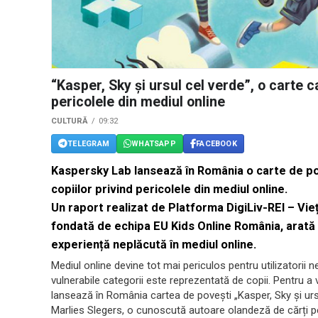
“Kasper, Sky şi ursul cel verde”, o carte c
pericolele din mediul online
CULTURĂ
09:32
TELEGRAM
WHATSAPP
FACEBOOK
Kaspersky Lab lansează în România o carte de po
copiilor privind pericolele din mediul online.
Un raport realizat de Platforma DigiLiv-REI – Vieț
fondată de echipa EU Kids Online România, arată c
experiență neplăcută în mediul online.
Mediul online devine tot mai periculos pentru utilizatorii ne
vulnerabile categorii este reprezentată de copii. Pentru a ve
lansează în România cartea de povești „Kasper, Sky și ursu
Marlies Slegers, o cunoscută autoare olandeză de cărți pen