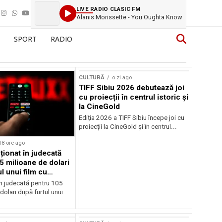
LIVE RADIO CLASIC FM
Alanis Morissette - You Oughta Know
SPORT
RADIO
CULTURĂ
o zi ago
TIFF Sibiu 2026 debutează joi
cu proiecții în centrul istoric și
la CineGold
Ediția 2026 a TIFF Sibiu începe joi cu
proiecții la CineGold și în centrul...
18 ore ago
cționat în judecată
5 milioane de dolari
l unui film cu
Cage
în judecată pentru 105
dolari după furtul unui