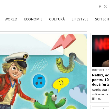
WORLD
ECONOMIE
CULTURĂ
LIFESTYLE
SCITECH
CULTURĂ
Netflix, a
pentru 10
după furtu
Nicolas 
Netflix dat 
milioane de 
film cu...