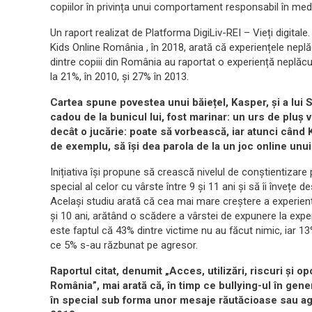
copiilor în privința unui comportament responsabil în medi
Un raport realizat de Platforma DigiLiv-REI – Vieți digital
Kids Online România , în 2018, arată că experiențele neplă
dintre copiii din România au raportat o experiență neplăcut
la 21%, în 2010, și 27% în 2013.
Cartea spune povestea unui băiețel, Kasper, și a lui S
cadou de la bunicul lui, fost marinar: un urs de plu
decât o jucărie: poate să vorbească, iar atunci când
de exemplu, să își dea parola de la un joc online unui 
Inițiativa își propune să crească nivelul de conștientizare 
special al celor cu vârste între 9 și 11 ani și să îi înveț
Același studiu arată că cea mai mare creștere a experiențel
și 10 ani, arătând o scădere a vârstei de expunere la exper
este faptul că 43% dintre victime nu au făcut nimic, iar 13%
ce 5% s-au răzbunat pe agresor.
Raportul citat, denumit „Acces, utilizări, riscuri și op
România”, mai arată că, în timp ce bullying-ul în gene
în special sub forma unor mesaje răutăcioase sau agr