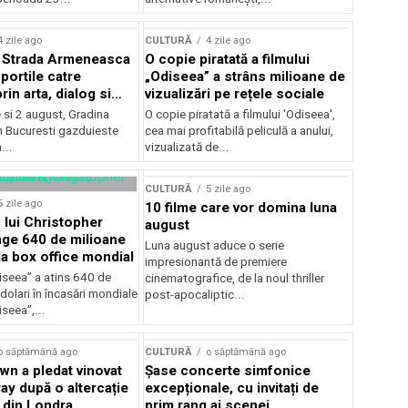
lui Enescu 2026
4 zile ago
CULTURĂ
4 zile ago
l Strada Armeneasca
O copie piratată a filmului
portile catre
„Odiseea” a strâns milioane de
in arta, dialog si
vizualizări pe rețele sociale
, intre 31 iulie si 2
ie si 2 august, Gradina
O copie piratată a filmului 'Odiseea',
a Gradina Botanica din
n Bucuresti gazduieste
cea mai profitabilă peliculă a anului,
...
vizualizată de...
CULTURĂ
5 zile ago
5 zile ago
10 filme care vor domina luna
 lui Christopher
august
nge 640 de milioane
Luna august aduce o serie
la box office mondial
impresionantă de premiere
iseea” a atins 640 de
cinematografice, de la noul thriller
dolari în încasări mondiale
post-apocaliptic...
iseea”,...
o săptămână ago
CULTURĂ
o săptămână ago
wn a pledat vinovat
Șase concerte simfonice
ay după o altercație
excepționale, cu invitați de
b din Londra
prim rang ai scenei