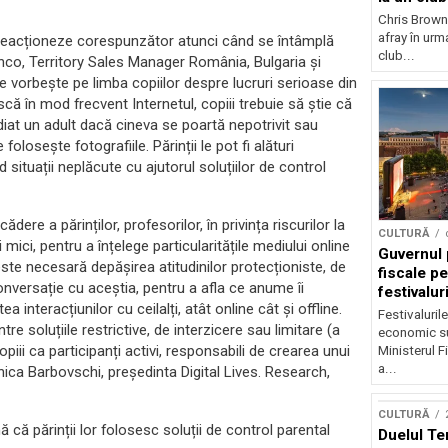
Chris Brown
afray în urma
ă reacționeze corespunzător atunci când se întâmplă
club...
nco, Territory Sales Manager România, Bulgaria și
 vorbește pe limba copiilor despre lucruri serioase din
ă în mod frecvent Internetul, copiii trebuie să știe că
diat un adult dacă cineva se poartă nepotrivit sau
losește fotografiile. Părinții le pot fi alături
 situații neplăcute cu ajutorul soluțiilor de control
dere a părinților, profesorilor, în privința riscurilor la
CULTURĂ
 mici, pentru a înțelege particularitățile mediului online
Guvernul 
d, este necesară depășirea atitudinilor protecționiste, de
fiscale pe
conversație cu aceștia, pentru a afla ce anume îi
festivalur
interacțiunilor cu ceilalți, atât online cât și offline.
Festivaluril
ntre soluțiile restrictive, de interzicere sau limitare (a
economic su
copiii ca participanți activi, responsabili de crearea unui
Ministerul F
a...
onica Barbovschi, președinta Digital Lives. Research,
CULTURĂ
 că părinții lor folosesc soluții de control parental
Duelul Te