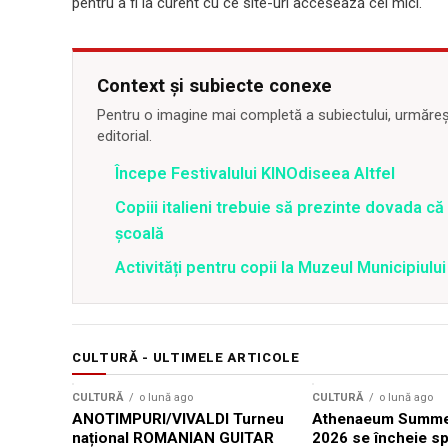
pentru a fi la curent cu ce site-uri accesează cei mici.
Context și subiecte conexe
Pentru o imagine mai completă a subiectului, urmărește
editorial.
Începe Festivalului KINOdiseea Altfel
Copiii italieni trebuie să prezinte dovada că
şcoală
Activități pentru copii la Muzeul Municipiulu
CULTURĂ - ULTIMELE ARTICOLE
CULTURĂ
o lună ago
CULTURĂ
o lună ago
ANOTIMPURI/VIVALDI Turneu
Athenaeum Summer
național ROMANIAN GUITAR
2026 se încheie sp