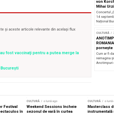
von Korch
Mihai Urz
stagiunea
Concertul „D
Extravaga
14 septembr
Național Buc
 și aceste articole relevante din același flux
CULTURĂ
ANOTIMPU
ROMANIA
pornește 
turneu na
 au fost vaccinaţi pentru a putea merge la
Cum ar fi da
reimagina şi
Anotimpuri 
i București
CULTURĂ
o lună ago
CULTURĂ
o lună
 Festival
Weekend Sessions încheie
Masterclass de
ectaculos în
sezonul de vară în curtea
instrumentală 