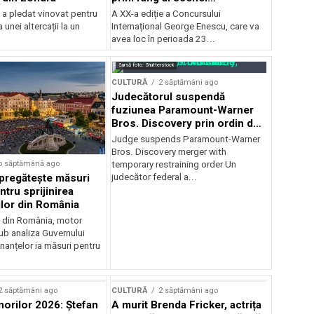
internaționale și ansambluri
 a pledat vinovat pentru
A XX-a ediție a Concursului
orchestrale românești de
 unei altercații la un
Internațional George Enescu, care va
prestigiu, în programul
avea loc în perioada 23...
Concursului Enescu 2026
Sursă foto: Shutterstock
CULTURĂ
2 săptămâni ago
Judecătorul suspendă
fuziunea Paramount-Warner
Bros. Discovery prin ordin de
restricție temporară
Judge suspends Paramount-Warner
Bros. Discovery merger with
o săptămână ago
temporary restraining order Un
pregătește măsuri
judecător federal a...
ntru sprijinirea
ilor din România
e din România, motor
b analiza Guvernului
inanțelor ia măsuri pentru
2 săptămâni ago
CULTURĂ
2 săptămâni ago
norilor 2026: Ștefan
A murit Brenda Fricker, actrița