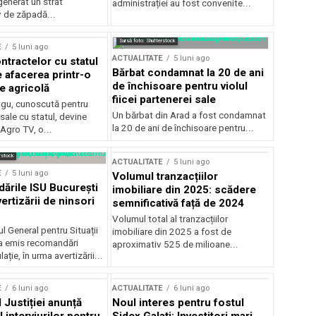
generat un strat
administrației au fost convenite...
v de zăpadă...
Sursă foto: Shutterstock
E
5 luni ago
ACTUALITATE
5 luni ago
ntractelor cu statul
Bărbat condamnat la 20 de ani
e afacerea printr-o
de închisoare pentru violul
e agricolă
fiicei partenerei sale
gu, cunoscută pentru
Un bărbat din Arad a fost condamnat
sale cu statul, devine
la 20 de ani de închisoare pentru...
 Agro TV, o...
rstock
ACTUALITATE
5 luni ago
E
5 luni ago
Volumul tranzacțiilor
rile ISU București
imobiliare din 2025: scădere
ertizării de ninsori
semnificativă față de 2024
Volumul total al tranzacțiilor
l General pentru Situații
imobiliare din 2025 a fost de
a emis recomandări
aproximativ 525 de milioane...
ție, în urma avertizării...
E
6 luni ago
ACTUALITATE
6 luni ago
 Justiției anunță
Noul interes pentru fostul