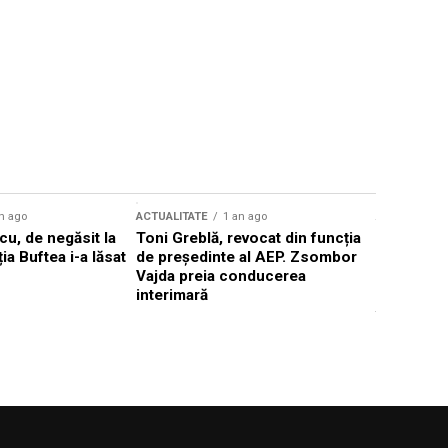
n ago
ACTUALITATE
1 an ago
ACTUALITATE
u, de negăsit la
Toni Greblă, revocat din funcția
Ilie Boloj
ția Buftea i-a lăsat
de președinte al AEP. Zsombor
alegerilor
Vajda preia conducerea
constituți
interimară
concentră
viitoarelo