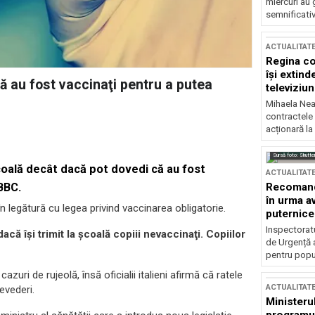
miercuri au 
semnificati
ACTUALITAT
Regina co
își extind
că au fost vaccinaţi pentru a putea
televiziun
Mihaela Nea
contractele 
acționară la
Sursă foto: Shutte
 şcoală decât dacă pot dovedi că au fost
ACTUALITAT
Recomandă
BBC.
în urma av
 în legătură cu legea privind vaccinarea obligatorie.
puternice
Inspectoratu
că îşi trimit la şcoală copiii nevaccinaţi. Copiilor
de Urgență 
pentru popula
uri de rujeolă, însă oficialii italieni afirmă că ratele
ACTUALITAT
evederi.
Ministerul