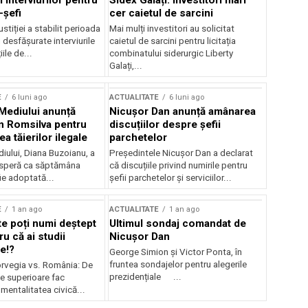
 interviurilor pentru
Sidex Galați: Investitori mari
-șefi
cer caietul de sarcini
stiției a stabilit perioada
Mai mulți investitori au solicitat
i desfășurate interviurile
caietul de sarcini pentru licitația
ile de...
combinatului siderurgic Liberty
Galați,...
E
6 luni ago
ACTUALITATE
6 luni ago
 Mediului anunță
Nicușor Dan anunță amânarea
n Romsilva pentru
discuțiilor despre șefii
 tăierilor ilegale
parchetelor
iului, Diana Buzoianu, a
Președintele Nicușor Dan a declarat
 speră ca săptămâna
că discuțiile privind numirile pentru
fie adoptată...
șefii parchetelor și serviciilor...
E
1 an ago
ACTUALITATE
1 an ago
te poți numi deștept
Ultimul sondaj comandat de
u că ai studii
Nicușor Dan
e!?
George Simion și Victor Ponta, în
fruntea sondajelor pentru alegerile
rvegia vs. România: De
prezidențiale ...
le superioare fac
 mentalitatea civică...