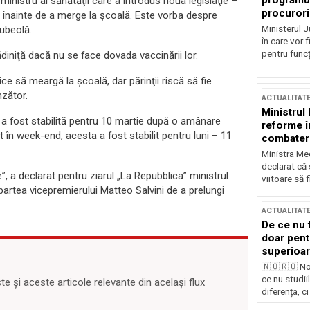
programul
inistru al sănătăţii care a introdus noua legislaţie –
procurori
ii înainte de a merge la şcoală. Este vorba despre
Ministerul Ju
rubeolă.
în care vor f
pentru funcți
ădiniţă dacă nu se face dovada vaccinării lor.
ice să meargă la şcoală, dar părinţii riscă să fie
zător.
ACTUALITAT
Ministrul
 a fost stabilită pentru 10 martie după o amânare
reforme î
 în week-end, acesta a fost stabilit pentru luni – 11
combaterea
Ministra Med
declarat că
, a declarat pentru ziarul „La Repubblica” ministrul
viitoare să 
in partea vicepremierului Matteo Salvini de a prelungi
ACTUALITAT
De ce nu 
doar pentr
superioar
🇳🇴🇷🇴 No
ce nu studii
 și aceste articole relevante din același flux
diferența, ci