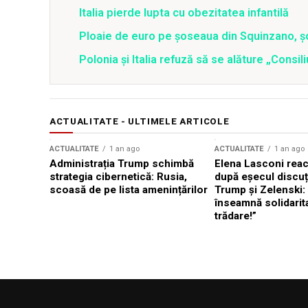
Italia pierde lupta cu obezitatea infantilă
Ploaie de euro pe șoseaua din Squinzano, șo
Polonia și Italia refuză să se alăture „Consil
ACTUALITATE - ULTIMELE ARTICOLE
ACTUALITATE
1 an ago
ACTUALITATE
1 an ago
Administrația Trump schimbă
Elena Lasconi rea
strategia cibernetică: Rusia,
după eșecul discuți
scoasă de pe lista amenințărilor
Trump și Zelenski:
înseamnă solidarit
trădare!”