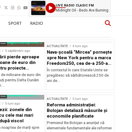
LIVE RADIO CLASIC FM
Midnight Oil - Beds Are Burning
SPORT
RADIO
rstock
ACTUALITATE
4 luni ago
E
3 săptămâni ago
Nava-școală “Mircea” pornește
ării pierde aproape
spre New York pentru a marca
ioane de euro din
Freedom250, cea de-a 250-a
tru proiecte
aniversare a Statelor Unite
În contextul în care Statele Unite se
de milioane de euro din
pregătesc să sărbătorească 250 de
ți pentru Delta Dunării
ani de...
...
rstock
ACTUALITATE
5 luni ago
E
5 luni ago
Reforma administrației:
ezii: zonele din
Bolojan detaliază măsurile și
u cele mai mari
economiile planificate
după viscol
Premierul Ilie Bolojan a anunțat că
n noaptea de marți spre
elementele fundamentale ale reformei