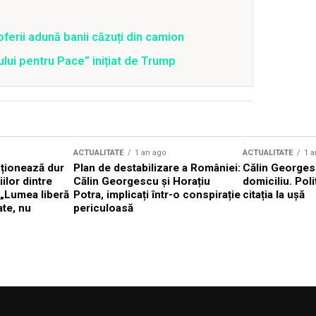
ferii adună banii căzuți din camion
iului pentru Pace” inițiat de Trump
ACTUALITATE
1 an ago
ACTUALITATE
1 a
cționează dur
Plan de destabilizare a României:
Călin Georgesc
ilor dintre
Călin Georgescu și Horațiu
domiciliu. Poli
 „Lumea liberă
Potra, implicați într-o conspirație
citația la ușă
ate, nu
periculoasă