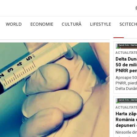
WORLD
ECONOMIE
CULTURĂ
LIFESTYLE
SCITECH
Sursă foto: Shutte
ACTUALITAT
Delta Dun
50 de mil
PNRR pen
esențiale
Aproape 50 
PNRR, pierdu
Delta Dunării
Sursă foto: Shutte
ACTUALITAT
Harta zăp
România c
depuneri 
Ninsorile di