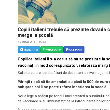
Copiii italieni trebuie să prezinte dovada 
merge la şcoală
ACTUALITATE
09:33
TELEGRAM
WHATSAPP
FACEBOOK
Copiilor italieni li s-a cerut să nu se prezinte la
vaccinaţi în mod corespunzător, relatează marţi 
Solicitarea are loc după luni de dezbateri la nivel naţional
Părinţii riscă să fie amendaţi cu până la 500 de euro da
sub şase ani li se poate refuza înscrierea la şcoală.
Noua lege a apărut pe fondul unei creşteri a numărului de caz
de vaccinare s-au îmbunătăţit de la introducerea noilor pr