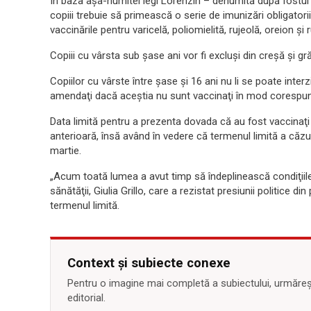
În baza aşa-numitei legi Lorenzin – denumită după fostul m
copiii trebuie să primească o serie de imunizări obligator
vaccinările pentru varicelă, poliomielită, rujeolă, oreion şi 
Copiii cu vârsta sub şase ani vor fi excluşi din creşă şi gr
Copiilor cu vârste între şase şi 16 ani nu li se poate interz
amendaţi dacă aceştia nu sunt vaccinaţi în mod corespun
Data limită pentru a prezenta dovada că au fost vaccinaţi
anterioară, însă având în vedere că termenul limită a căzut
martie.
„Acum toată lumea a avut timp să îndeplinească condiţiile”
sănătăţii, Giulia Grillo, care a rezistat presiunii politice d
termenul limită.
Context și subiecte conexe
Pentru o imagine mai completă a subiectului, urmărește
editorial.