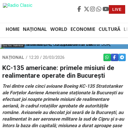
LIVE
HOME
NAȚIONAL
WORLD
ECONOMIE
CULTURĂ
L
Sursă foto: Shutterstock
NAȚIONAL
12:20 / 20/03/2026
WHATSAPP
FACEBO
TEL
KC-135 americane: primele misiuni de
realimentare operate din București
Trei dintre cele cinci avioane Boeing KC-135 Stratotanker
ale Forțelor Aeriene Americane staționate la București au
efectuat joi noapte primele misiuni de realimentare
aeriană, în cadrul rotațiilor aprobate de autoritățile
române. Avioanele au decolat joi seară de la București, au
realimentat în aer aeronave militare la sud de Cipru și s-au
întors la baza din capitală; misiunea a durat aproape șase