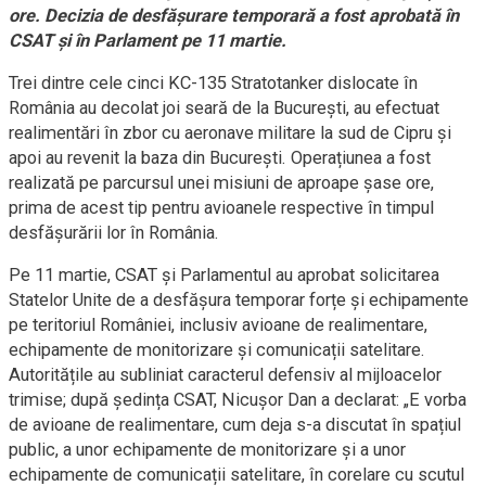
ore. Decizia de desfășurare temporară a fost aprobată în
CSAT și în Parlament pe 11 martie.
Trei dintre cele cinci KC-135 Stratotanker dislocate în
România au decolat joi seară de la București, au efectuat
realimentări în zbor cu aeronave militare la sud de Cipru și
apoi au revenit la baza din București. Operațiunea a fost
realizată pe parcursul unei misiuni de aproape șase ore,
prima de acest tip pentru avioanele respective în timpul
desfășurării lor în România.
Pe 11 martie, CSAT și Parlamentul au aprobat solicitarea
Statelor Unite de a desfășura temporar forțe și echipamente
pe teritoriul României, inclusiv avioane de realimentare,
echipamente de monitorizare și comunicații satelitare.
Autoritățile au subliniat caracterul defensiv al mijloacelor
trimise; după ședința CSAT, Nicușor Dan a declarat: „E vorba
de avioane de realimentare, cum deja s-a discutat în spațiul
public, a unor echipamente de monitorizare și a unor
echipamente de comunicații satelitare, în corelare cu scutul