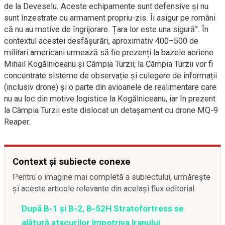
de la Deveselu. Aceste echipamente sunt defensive și nu
sunt înzestrate cu armament propriu-zis. Îi asigur pe români
că nu au motive de îngrijorare. Țara lor este una sigură”. În
contextul acestei desfășurări, aproximativ 400–500 de
militari americani urmează să fie prezenți la bazele aeriene
Mihail Kogălniceanu și Câmpia Turzii; la Câmpia Turzii vor fi
concentrate sisteme de observație și culegere de informații
(inclusiv drone) și o parte din avioanele de realimentare care
nu au loc din motive logistice la Kogălniceanu, iar în prezent
la Câmpia Turzii este dislocat un detașament cu drone MQ-9
Reaper.
Context și subiecte conexe
Pentru o imagine mai completă a subiectului, urmărește
și aceste articole relevante din același flux editorial.
După B-1 și B-2, B-52H Stratofortress se
alătură atacurilor împotriva Iranului