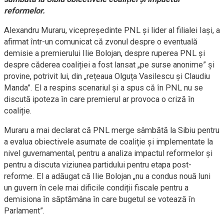
reformelor.
Alexandru Muraru, vicepreședinte PNL și lider al filialei Iași, a
afirmat într-un comunicat că zvonul despre o eventuală
demisie a premierului Ilie Bolojan, despre ruperea PNL și
despre căderea coaliției a fost lansat „pe surse anonime” și
provine, potrivit lui, din „rețeaua Olguța Vasilescu și Claudiu
Manda”. El a respins scenariul și a spus că în PNL nu se
discută ipoteza în care premierul ar provoca o criză în
coaliție.
Muraru a mai declarat că PNL merge sâmbătă la Sibiu pentru
a evalua obiectivele asumate de coaliție și implementate la
nivel guvernamental, pentru a analiza impactul reformelor și
pentru a discuta viziunea partidului pentru etapa post-
reforme. El a adăugat că Ilie Bolojan „nu a condus nouă luni
un guvern în cele mai dificile condiții fiscale pentru a
demisiona în săptămâna în care bugetul se votează în
Parlament”.