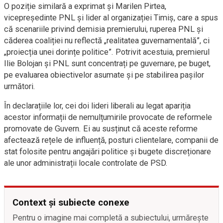
O poziție similară a exprimat și Marilen Pirtea,
vicepreședinte PNL și lider al organizației Timiș, care a spus
că scenariile privind demisia premierului, ruperea PNL și
căderea coaliției nu reflectă „realitatea guvernamentală”, ci
„proiecția unei dorințe politice”. Potrivit acestuia, premierul
Ilie Bolojan și PNL sunt concentrați pe guvernare, pe buget,
pe evaluarea obiectivelor asumate și pe stabilirea pașilor
următori.
În declarațiile lor, cei doi lideri liberali au legat apariția
acestor informații de nemulțumirile provocate de reformele
promovate de Guvern. Ei au susținut că aceste reforme
afectează rețele de influență, posturi clientelare, companii de
stat folosite pentru angajări politice și bugete discreționare
ale unor administrații locale controlate de PSD.
Context și subiecte conexe
Pentru o imagine mai completă a subiectului, urmărește