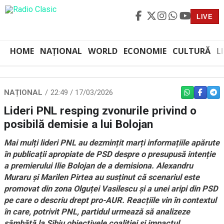
LIVE
HOME
NAȚIONAL
WORLD
ECONOMIE
CULTURĂ
L
NAȚIONAL
22:49 / 17/03/2026
WHATSAPP
FACEBO
TEL
Lideri PNL resping zvonurile privind o
posibilă demisie a lui Bolojan
Mai mulți lideri PNL au dezmințit marți informațiile apărute
în publicații apropiate de PSD despre o presupusă intenție
a premierului Ilie Bolojan de a demisiona. Alexandru
Muraru și Marilen Pirtea au susținut că scenariul este
promovat din zona Olguței Vasilescu și a unei aripi din PSD
pe care o descriu drept pro-AUR. Reacțiile vin în contextul
în care, potrivit PNL, partidul urmează să analizeze
sâmbătă la Sibiu obiectivele coaliției și impactul