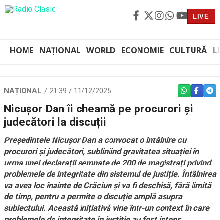
LIVE
HOME
NAȚIONAL
WORLD
ECONOMIE
CULTURĂ
L
NAȚIONAL
21:39 / 11/12/2025
WHATSAPP
FACEBO
TEL
Nicușor Dan îi cheamă pe procurori și
judecători la discuții
Președintele Nicușor Dan a convocat o întâlnire cu
procurori și judecători, subliniind gravitatea situației în
urma unei declarații semnate de 200 de magistrați privind
problemele de integritate din sistemul de justiție. Întâlnirea
va avea loc înainte de Crăciun și va fi deschisă, fără limită
de timp, pentru a permite o discuție amplă asupra
subiectului. Această inițiativă vine într-un context în care
problemele de integritate în justiție au fost intens