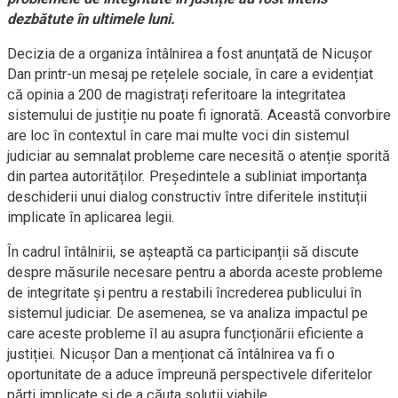
dezbătute în ultimele luni.
Decizia de a organiza întâlnirea a fost anunțată de Nicușor
Dan printr-un mesaj pe rețelele sociale, în care a evidențiat
că opinia a 200 de magistrați referitoare la integritatea
sistemului de justiție nu poate fi ignorată. Această convorbire
are loc în contextul în care mai multe voci din sistemul
judiciar au semnalat probleme care necesită o atenție sporită
din partea autorităților. Președintele a subliniat importanța
deschiderii unui dialog constructiv între diferitele instituții
implicate în aplicarea legii.
În cadrul întâlnirii, se așteaptă ca participanții să discute
despre măsurile necesare pentru a aborda aceste probleme
de integritate și pentru a restabili încrederea publicului în
sistemul judiciar. De asemenea, se va analiza impactul pe
care aceste probleme îl au asupra funcționării eficiente a
justiției. Nicușor Dan a menționat că întâlnirea va fi o
oportunitate de a aduce împreună perspectivele diferitelor
părți implicate și de a căuta soluții viabile.