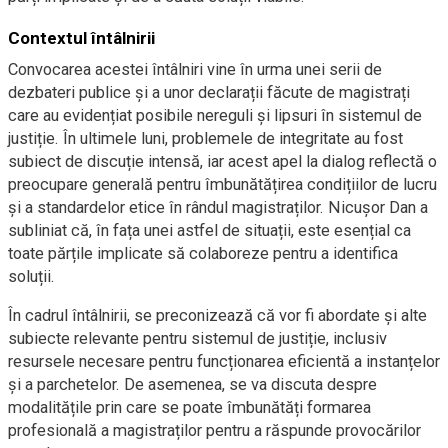
Contextul întâlnirii
Convocarea acestei întâlniri vine în urma unei serii de
dezbateri publice și a unor declarații făcute de magistrați
care au evidențiat posibile nereguli și lipsuri în sistemul de
justiție. În ultimele luni, problemele de integritate au fost
subiect de discuție intensă, iar acest apel la dialog reflectă o
preocupare generală pentru îmbunătățirea condițiilor de lucru
și a standardelor etice în rândul magistraților. Nicușor Dan a
subliniat că, în fața unei astfel de situații, este esențial ca
toate părțile implicate să colaboreze pentru a identifica
soluții.
În cadrul întâlnirii, se preconizează că vor fi abordate și alte
subiecte relevante pentru sistemul de justiție, inclusiv
resursele necesare pentru funcționarea eficientă a instanțelor
și a parchetelor. De asemenea, se va discuta despre
modalitățile prin care se poate îmbunătăți formarea
profesională a magistraților pentru a răspunde provocărilor