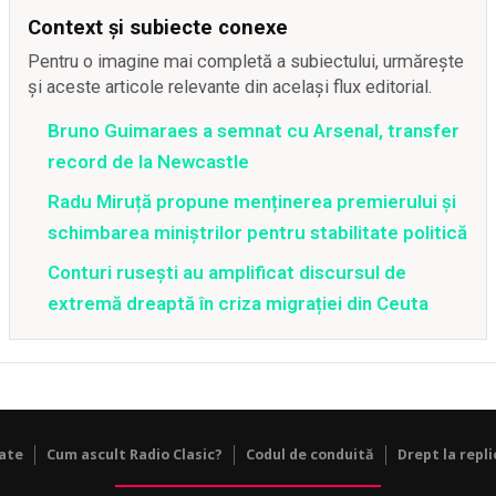
Context și subiecte conexe
Pentru o imagine mai completă a subiectului, urmărește
și aceste articole relevante din același flux editorial.
Bruno Guimaraes a semnat cu Arsenal, transfer
record de la Newcastle
Radu Miruță propune menținerea premierului și
schimbarea miniștrilor pentru stabilitate politică
Conturi rusești au amplificat discursul de
extremă dreaptă în criza migrației din Ceuta
tate
Cum ascult Radio Clasic?
Codul de conduită
Drept la repli