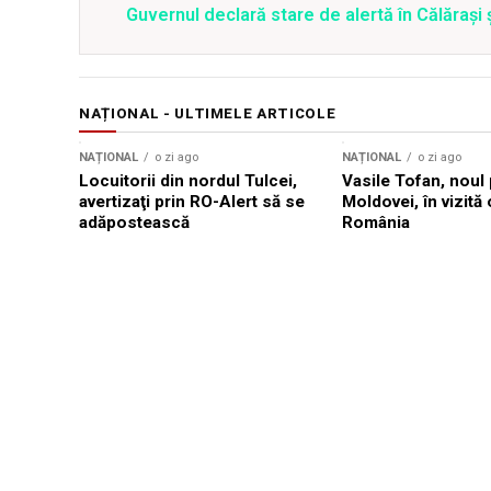
Guvernul declară stare de alertă în Călăraș
NAȚIONAL - ULTIMELE ARTICOLE
NAȚIONAL
o zi ago
NAȚIONAL
o zi ago
Locuitorii din nordul Tulcei,
Vasile Tofan, noul 
avertizaţi prin RO-Alert să se
Moldovei, în vizită 
adăpostească
România