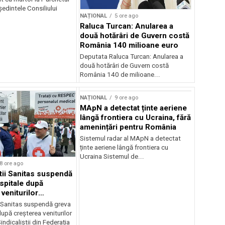
edintele Consiliului
NAȚIONAL
5 ore ago
Raluca Turcan: Anularea a
două hotărâri de Guvern costă
România 140 milioane euro
Deputata Raluca Turcan: Anularea a
două hotărâri de Guvern costă
România 140 de milioane...
NAȚIONAL
9 ore ago
MApN a detectat ținte aeriene
lângă frontiera cu Ucraina, fără
amenințări pentru România
Sistemul radar al MApN a detectat
ținte aeriene lângă frontiera cu
Ucraina Sistemul de...
8 ore ago
știi Sanitas suspendă
 spitale după
veniturilor
r
i Sanitas suspendă greva
după creșterea veniturilor
indicaliștii din Federația