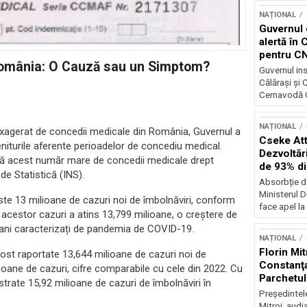
NAȚIONAL
Guvernul 
alertă în 
pentru C
 România: O Cauză sau un Simptom?
Guvernul ins
Călărași și
Cernavodă G
NAȚIONAL
exagerat de concedii medicale din România, Guvernul a
Cseke Atti
niturile aferente perioadelor de concediu medical.
Dezvoltări
deră acest număr mare de concedii medicale drept
de 93% d
 de Statistică (INS).
Absorbție d
Ministerul D
este 13 milioane de cazuri noi de îmbolnăviri, conform
face apel la 
l acestor cazuri a atins 13,799 milioane, o creștere de
, ani caracterizați de pandemia de COVID-19.
NAȚIONAL
Florin Mit
fost raportate 13,644 milioane de cazuri noi de
Constanţa
lioane de cazuri, cifre comparabile cu cele din 2022. Cu
Parchetul
trate 15,92 milioane de cazuri de îmbolnăviri în
Preşedintel
Mitroi, audi