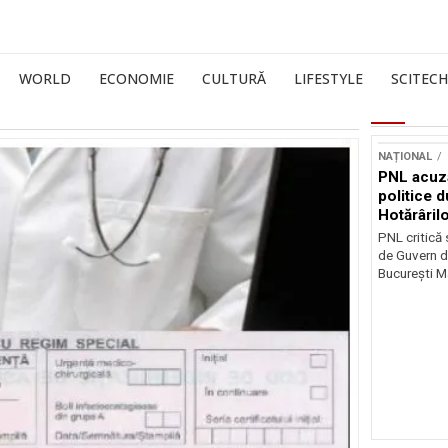
WORLD
ECONOMIE
CULTURĂ
LIFESTYLE
SCITECH
NAȚIONAL
PNL acuz
politice 
Hotărâril
PNL critică
de Guvern d
București Ma