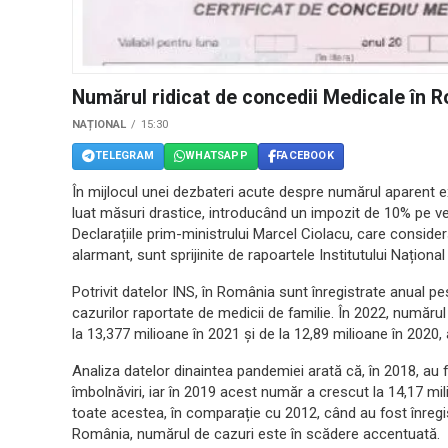
Numărul ridicat de concedii Medicale în
NAȚIONAL
15:30
TELEGRAM
WHATSAPP
FACEBOOK
În mijlocul unei dezbateri acute despre numărul aparent 
luat măsuri drastice, introducând un impozit de 10% pe ve
Declarațiile prim-ministrului Marcel Ciolacu, care consi
alarmant, sunt sprijinite de rapoartele Institutului Național
Potrivit datelor INS, în România sunt înregistrate anual p
cazurilor raportate de medicii de familie. În 2022, număru
la 13,377 milioane în 2021 și de la 12,89 milioane în 2020
Analiza datelor dinaintea pandemiei arată că, în 2018, au 
îmbolnăviri, iar în 2019 acest număr a crescut la 14,17 mi
toate acestea, în comparație cu 2012, când au fost înregis
România, numărul de cazuri este în scădere accentuată.