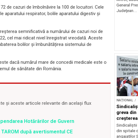
General Preş
 72 de cazuri de îmbolnăvire la 100 de locuitori. Cele
Judeţean...
 aparatului respirator, bolile aparatului digestiv și
creșterea semnificativă a numărului de cazuri noi de
2, cel mai ridicat nivel înregistrat vreodată. Aceste
baterea bolilor și îmbunătățirea sistemului de
 este dacă numărul mare de concedii medicale este o
temul de sănătate din România.
NAȚIONAL
 și aceste articole relevante din același flux
Sindicali
greva din
creșterea 
spendarea Hotărârilor de Guvern
angajațilo
Sindicaliști
din spitale 
 a TAROM după avertismentul CE
angajaților S