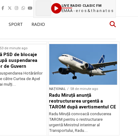
LIVE RADIO CLASIC FM
EMAA - e r o s & t h a n a t o s
SPORT
RADIO
53 de minute ago
ă PSD de blocaje
după suspendarea
or de Guvern
 suspendarea Hotărârilor
e către Curtea de Apel
i mulți...
NAȚIONAL
58 de minute ago
Radu Miruță anunță
restructurarea urgentă a
TAROM după avertismentul CE
Radu Miruță convoacă conducerea
TAROM pentru o restructurare
urgentă Ministrul interimar al
Transportului, Radu...