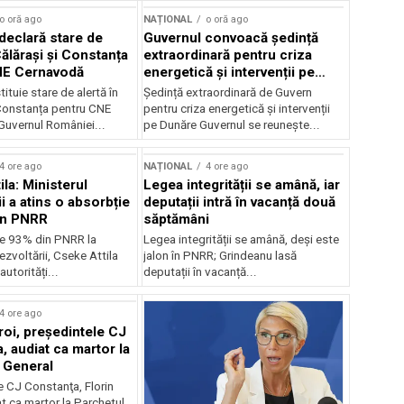
o oră ago
NAȚIONAL
o oră ago
declară stare de
Guvernul convoacă ședință
Călărași și Constanța
extraordinară pentru criza
NE Cernavodă
energetică și intervenții pe
Dunăre
tituie stare de alertă în
Ședință extraordinară de Guvern
 Constanța pentru CNE
pentru criza energetică și intervenții
uvernul României...
pe Dunăre Guvernul se reunește...
4 ore ago
NAȚIONAL
4 ore ago
la: Ministerul
Legea integrității se amână, iar
i a atins o absorbție
deputații intră în vacanță două
in PNRR
săptămâni
e 93% din PNRR la
Legea integrității se amână, deși este
ezvoltării, Cseke Attila
jalon în PNRR; Grindeanu lasă
autorități...
deputații în vacanță...
4 ore ago
roi, preşedintele CJ
, audiat ca martor la
 General
e CJ Constanţa, Florin
at ca martor la Parchetul