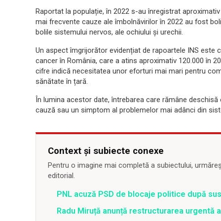
Raportat la populație, în 2022 s-au înregistrat aproximativ
mai frecvente cauze ale îmbolnăvirilor în 2022 au fost bolile
bolile sistemului nervos, ale ochiului și urechii.
Un aspect îmgrijorător evidențiat de rapoartele INS este 
cancer în România, care a atins aproximativ 120.000 în 202
cifre indică necesitatea unor eforturi mai mari pentru com
sănătate în țară.
În lumina acestor date, întrebarea care rămâne deschisă
cauză sau un simptom al problemelor mai adânci din sis
Context și subiecte conexe
Pentru o imagine mai completă a subiectului, urmărește
editorial.
PNL acuză PSD de blocaje politice după su
Radu Miruță anunță restructurarea urgentă