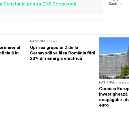
i și Constanța pentru CNE Cernavodă
Sanitas...
NAȚIONAL
o zi ago
premier al
Oprirea grupului 2 de la
oficială în
Cernavodă va lăsa România fără
20% din energia electrică
NAȚIONAL
o zi ag
Comisia Euro
investighează
despăgubiri de
euro