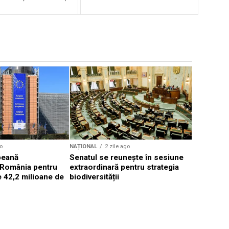
NAȚIONAL
Diana Buz
curte nu s
proiect le
o
NAȚIONAL
2 zile ago
peană
Senatul se reunește în sesiune
 România pentru
extraordinară pentru strategia
 42,2 milioane de
biodiversității