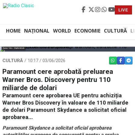
LIVE
HOME
NAȚIONAL
WORLD
ECONOMIE
CULTURĂ
L
Sursă foto: Shutterstock
CULTURĂ
10:17 / 03/06/2026
WHATSAPP
FACEBO
TEL
Paramount cere aprobată preluarea
Warner Bros. Discovery pentru 110
miliarde de dolari
Paramount cere aprobarea UE pentru achiziția
Warner Bros Discovery în valoare de 110 miliarde
de dolari Paramount Skydance a solicitat oficial
aprobarea...
Paramount Skydance a solicitat oficial aprobarea
autorităților europene de concurență pentru a prelua