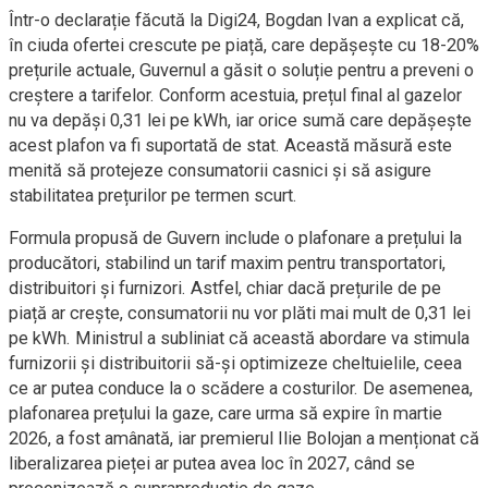
Într-o declarație făcută la Digi24, Bogdan Ivan a explicat că,
în ciuda ofertei crescute pe piață, care depășește cu 18-20%
prețurile actuale, Guvernul a găsit o soluție pentru a preveni o
creștere a tarifelor. Conform acestuia, prețul final al gazelor
nu va depăși 0,31 lei pe kWh, iar orice sumă care depășește
acest plafon va fi suportată de stat. Această măsură este
menită să protejeze consumatorii casnici și să asigure
stabilitatea prețurilor pe termen scurt.
Formula propusă de Guvern include o plafonare a prețului la
producători, stabilind un tarif maxim pentru transportatori,
distribuitori și furnizori. Astfel, chiar dacă prețurile de pe
piață ar crește, consumatorii nu vor plăti mai mult de 0,31 lei
pe kWh. Ministrul a subliniat că această abordare va stimula
furnizorii și distribuitorii să-și optimizeze cheltuielile, ceea
ce ar putea conduce la o scădere a costurilor. De asemenea,
plafonarea prețului la gaze, care urma să expire în martie
2026, a fost amânată, iar premierul Ilie Bolojan a menționat că
liberalizarea pieței ar putea avea loc în 2027, când se