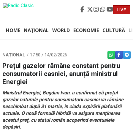
LIVE
HOME
NAȚIONAL
WORLD
ECONOMIE
CULTURĂ
L
NAȚIONAL
17:50 / 14/02/2026
WHATSAPP
FACEBO
TEL
Prețul gazelor rămâne constant pentru
consumatorii casnici, anunță ministrul
Energiei
Ministrul Energiei, Bogdan Ivan, a confirmat că prețul
gazelor naturale pentru consumatorii casnici va rămâne
neschimbat după 31 martie, în ciuda expirării plafonării
actuale. O nouă formulă hibridă va asigura menținerea
acestui preț, cu statul român acoperind eventualele
depășiri.