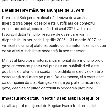
preconizează o supraproducție de gaze.
Detalii despre măsurile anunțate de Guvern
Premierul Bolojan a explicat că decizia de a amâna
liberalizarea pieței gazelor este justificată de contextul
economic actual, considerând că anul 2027 va fi mai
favorabil datorită noilor resurse de gaze care vor fi
disponibile. În perioada 1 aprilie 2026 – 31 martie 2027, se
va menține un preț plafonat pentru consumatorii casnici, ceea
ce va oferi o stabilitate necesară în acest sector.
Ministrul Energiei a reiterat angajamentul de a menține prețul
gazelor constant pentru cel puțin un an, subliniind că este
posibil ca prețurile să scadă în condițiile în care va exista o
concurență mai mare pe piață. De asemenea, el a menționat
că compania de stat Romgaz va intra pe piața furnizării de
gaze, ceea ce ar putea contribui la scăderea prețurilor.
Impactul proiectului Neptun Deep asupra prețurilor
Un alt aspect menționat de Bogdan Ivan a fost proiectul