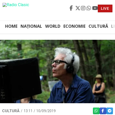
LIVE
HOME
NAȚIONAL
WORLD
ECONOMIE
CULTURĂ
L
CULTURĂ
13:11 / 10/09/2019
WHATSAPP
FACEBO
TEL