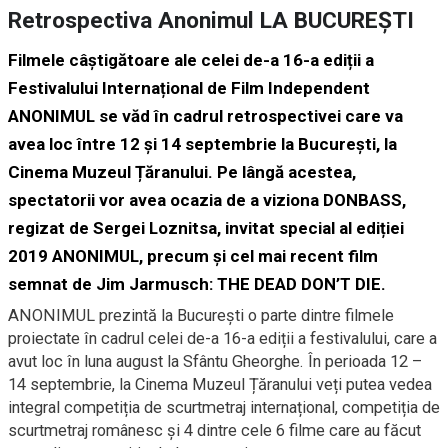
Retrospectiva Anonimul LA BUCUREȘTI
Filmele câștigătoare ale celei de-a 16-a ediții a
Festivalului Internațional de Film Independent
ANONIMUL se văd în cadrul retrospectivei care va
avea loc între 12 și 14 septembrie la București, la
Cinema Muzeul Țăranului. Pe lângă acestea,
spectatorii vor avea ocazia de a viziona DONBASS,
regizat de Sergei Loznitsa, invitat special al ediției
2019 ANONIMUL, precum și cel mai recent film
semnat de Jim Jarmusch: THE DEAD DON’T DIE.
ANONIMUL prezintă la București o parte dintre filmele
proiectate în cadrul celei de-a 16-a ediții a festivalului, care a
avut loc în luna august la Sfântu Gheorghe. În perioada 12 –
14 septembrie, la Cinema Muzeul Țăranului veți putea vedea
integral competiția de scurtmetraj internațional, competiția de
scurtmetraj românesc și 4 dintre cele 6 filme care au făcut