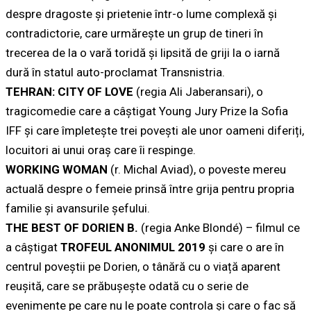
despre dragoste și prietenie într-o lume complexă și
contradictorie, care urmărește un grup de tineri în
trecerea de la o vară toridă și lipsită de griji la o iarnă
dură în statul auto-proclamat Transnistria.
TEHRAN: CITY OF LOVE
(regia Ali Jaberansari), o
tragicomedie care a câștigat Young Jury Prize la Sofia
IFF și care împletește trei povești ale unor oameni diferiți,
locuitori ai unui oraș care îi respinge.
WORKING WOMAN
(r. Michal Aviad), o poveste mereu
actuală despre o femeie prinsă între grija pentru propria
familie și avansurile șefului.
THE BEST OF DORIEN B.
(regia Anke Blondé) – filmul ce
a câștigat
TROFEUL ANONIMUL 2019
și care o are în
centrul poveștii pe Dorien, o tânără cu o viață aparent
reușită, care se prăbușește odată cu o serie de
evenimente pe care nu le poate controla și care o fac să