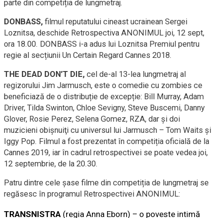
parte din competiția de lungmetraj.
DONBASS,
filmul reputatului cineast ucrainean Sergei
Loznitsa, deschide Retrospectiva ANONIMUL joi, 12 sept,
ora 18.00. DONBASS i-a adus lui Loznitsa Premiul pentru
regie al secțiunii Un Certain Regard Cannes 2018.
THE DEAD DON’T DIE,
cel de-al 13-lea lungmetraj al
regizorului Jim Jarmusch, este o comedie cu zombies ce
beneficiază de o distribuție de excepție: Bill Murray, Adam
Driver, Tilda Swinton, Chloe Sevigny, Steve Buscemi, Danny
Glover, Rosie Perez, Selena Gomez, RZA, dar şi doi
muzicieni obişnuiţi cu universul lui Jarmusch – Tom Waits şi
Iggy Pop. Filmul a fost prezentat în competiția oficială de la
Cannes 2019, iar în cadrul retrospectivei se poate vedea joi,
12 septembrie, de la 20.30.
Patru dintre cele șase filme din competiția de lungmetraj se
regăsesc în programul Retrospectivei ANONIMUL:
TRANSNISTRA
(regia Anna Eborn) – o poveste intimă