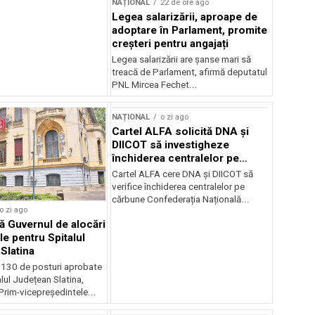
NAȚIONAL
22 de ore ago
Legea salarizării, aproape de
adoptare în Parlament, promite
creșteri pentru angajați
Legea salarizării are șanse mari să
treacă de Parlament, afirmă deputatul
PNL Mircea Fechet...
NAȚIONAL
o zi ago
Cartel ALFA solicită DNA și
DIICOT să investigheze
închiderea centralelor pe
cărbune
Cartel ALFA cere DNA și DIICOT să
verifice închiderea centralelor pe
cărbune Confederația Națională...
o zi ago
 Guvernul de alocări
le pentru Spitalul
Slatina
 130 de posturi aprobate
lul Județean Slatina,
rim-vicepreședintele...