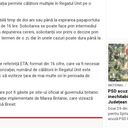
ația permite călătorii multiple în Regatul Unit pe o
bilă timp de doi ani sau până la expirarea pașaportului
 de 16 lire. Solicitarea se poate face prin intermediul
epunerea cererii, solicitanții vor primi o decizie prin
 termen de o zi, dar în unele cazuri poate dura până la
e referință ETA, format din 16 cifre, care va fi necesar
torizației, numărul de călătorii în Regatul Unit este
sc să viziteze țara de mai multe ori în perioada de
NAȚIONAL
PSD acuză
 pot fi găsite pe site-ul oficial al guvernului britanic.
inechitabi
ație implementate de Marea Britanie, care vizează
Județean 
ă Brexit.
Doar 29 din
pentru Spita
acuză PSD P