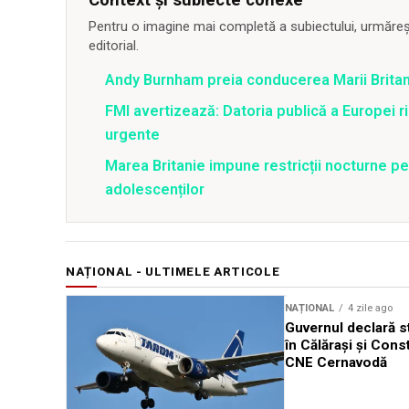
Pentru o imagine mai completă a subiectului, urmărește
editorial.
Andy Burnham preia conducerea Marii Britani
FMI avertizează: Datoria publică a Europei 
urgente
Marea Britanie impune restricții nocturne pe
adolescenților
NAȚIONAL - ULTIMELE ARTICOLE
NAȚIONAL
4 zile ago
Guvernul declară st
în Călărași și Cons
CNE Cernavodă