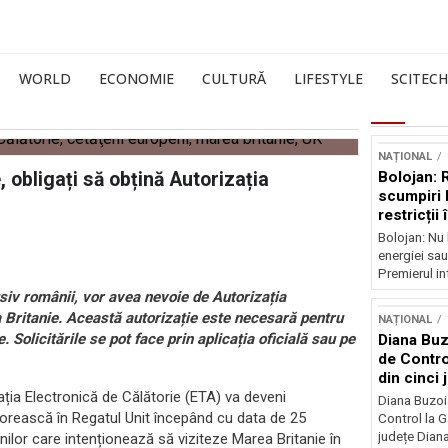
WORLD
ECONOMIE
CULTURĂ
LIFESTYLE
SCITECH
NAȚIONAL
 obligați să obțină Autorizația
Bolojan: 
scumpiri 
restricții
Bolojan: Nu 
energiei sau
Premierul int
siv românii, vor avea nevoie de Autorizația
a Britanie. Această autorizație este necesară pentru
NAȚIONAL
. Solicitările se pot face prin aplicația oficială sau pe
Diana Buz
de Contro
din cinci 
ația Electronică de Călătorie (ETA) va deveni
Diana Buzoi
torească în Regatul Unit începând cu data de 25
Control la 
județe Diana
ilor care intenționează să viziteze Marea Britanie în