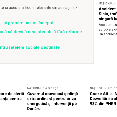
NAȚIONAL
 și aceste articole relevante din același flux
Accident 
Sibiu, tra
singură b
i și promite un nou început
Accident cu 
apropiere de
riscă să devină nesustenabilă fără reforme
Un accident.
ntru rețelele sociale destinate
NAȚIONAL
4 zile ago
NAȚIONAL
4 zile 
are de alertă
Guvernul convoacă ședință
Cseke Attila: 
tanța pentru
extraordinară pentru criza
Dezvoltării a 
energetică și intervenții pe
93% din PNRR
Dunăre