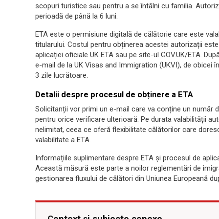
scopuri turistice sau pentru a se întâlni cu familia. Autoriz
perioadă de până la 6 luni.
ETA este o permisiune digitală de călătorie care este vala
titularului. Costul pentru obținerea acestei autorizații este
aplicației oficiale UK ETA sau pe site-ul GOV.UK/ETA. După d
e-mail de la UK Visas and Immigration (UKVI), de obicei în
3 zile lucrătoare.
Detalii despre procesul de obținere a ETA
Solicitanții vor primi un e-mail care va conține un număr d
pentru orice verificare ulterioară. Pe durata valabilității au
nelimitat, ceea ce oferă flexibilitate călătorilor care dore
valabilitate a ETA.
Informațiile suplimentare despre ETA și procesul de aplicare
Această măsură este parte a noilor reglementări de imigr
gestionarea fluxului de călători din Uniunea Europeană dup
Context și subiecte conexe