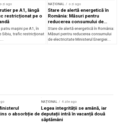
o zi ago
NAȚIONAL
o zi ago
rutier pe A1, lângă
Stare de alertă energetică în
fic restricționat pe o
România: Măsuri pentru
andă
reducerea consumului de
electricitate
patru mașini pe A1, în
Stare de alertă energetică în România:
 Sibiu, trafic restricționat
Măsuri pentru reducerea consumului
..
de electricitate Ministerul Energiei...
ago
NAȚIONAL
4 zile ago
NAȚIONAL
Ministerul
Legea integrității se amână, iar
Florin Mit
atins o absorbție de
deputații intră în vacanță două
Constanţa,
săptămâni
Parchetul