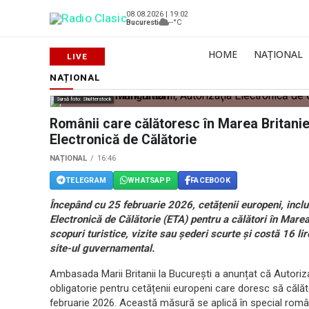
08.08.2026 | 19:02
Bucuresti
--°C
HOME
NAȚIONAL
NAȚIONAL
Sursă foto: Shutterstock
Românii care călătoresc în Marea Britanie,
Electronică de Călătorie
NAȚIONAL
16:46
TELEGRAM
WHATSAPP
FACEBOOK
Începând cu 25 februarie 2026, cetățenii europeni, inclu
Electronică de Călătorie (ETA) pentru a călători în Mare
scopuri turistice, vizite sau șederi scurte și costă 16 lire
site-ul guvernamental.
Ambasada Marii Britanii la București a anunțat că Autoriz
obligatorie pentru cetățenii europeni care doresc să călă
februarie 2026. Această măsură se aplică în special român