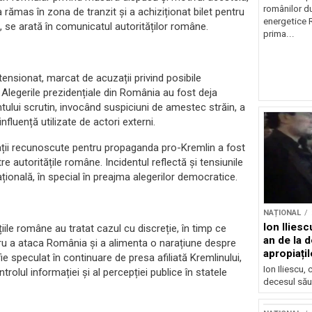
românilor du
rămas în zona de tranzit și a achiziționat bilet pentru
energetice 
, se arată în comunicatul autorităților române.
prima...
 tensionat, marcat de acuzații privind posibile
. Alegerile prezidențiale din România au fost deja
tului scrutin, invocând suspiciuni de amestec străin, a
fluență utilizate de actori externi.
licații recunoscute pentru propaganda pro-Kremlin a fost
e autoritățile române. Incidentul reflectă și tensiunile
țională, în special în preajma alegerilor democratice.
NAȚIONAL
Ion Ilies
țiile române au tratat cazul cu discreție, în timp ce
an de la d
u a ataca România și a alimenta o narațiune despre
apropiațil
e speculat în continuare de presa afiliată Kremlinului,
Ion Iliescu,
trolul informației și al percepției publice în statele
decesul său