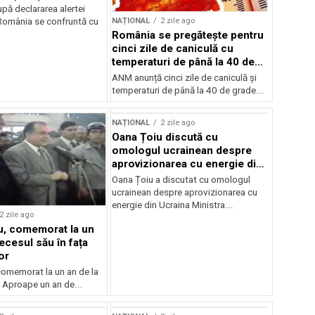
pă declararea alertei
NAȚIONAL
2 zile ago
România se confruntă cu
România se pregătește pentru
cinci zile de caniculă cu
temperaturi de până la 40 de
grade
ANM anunță cinci zile de caniculă și
temperaturi de până la 40 de grade...
NAȚIONAL
2 zile ago
Oana Țoiu discută cu
omologul ucrainean despre
aprovizionarea cu energie din
Ucraina
Oana Țoiu a discutat cu omologul
ucrainean despre aprovizionarea cu
energie din Ucraina Ministra...
2 zile ago
cu, comemorat la un
ecesul său în fața
or
 comemorat la un an de la
 Aproape un an de...