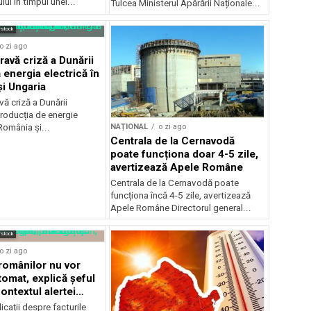
ui în timpul unei...
Tulcea Ministerul Apărării Naționale...
rstock
o zi ago
ravă criză a Dunării
 energia electrică în
i Ungaria
ă criză a Dunării
roducția de energie
NAȚIONAL
o zi ago
 România și...
Centrala de la Cernavodă
poate funcționa doar 4-5 zile,
avertizează Apele Române
Centrala de la Cernavodă poate
funcționa încă 4-5 zile, avertizează
Apele Române Directorul general...
rstock
o zi ago
 românilor nu vor
tomat, explică șeful
ontextul alertei
e
icații despre facturile