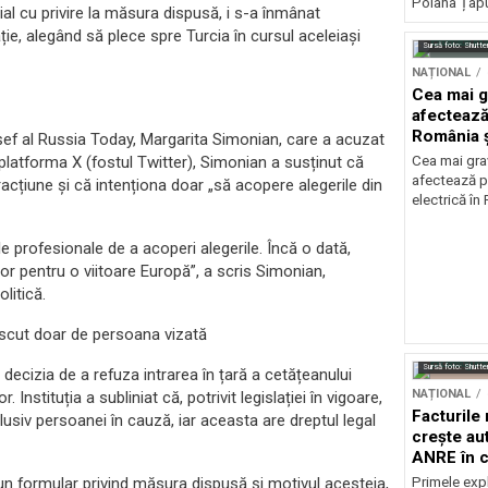
Poiana Țapul
cial cu privire la măsura dispusă, i s-a înmânat
ație, alegând să plece spre Turcia în cursul aceleiași
Sursă foto: Shutte
NAȚIONAL
Cea mai g
afectează
România ș
-șef al Russia Today, Margarita Simonian, care a acuzat
latforma X (fostul Twitter), Simonian a susținut că
Cea mai grav
afectează p
acțiune și că intenționa doar „să acopere alegerile din
electrică în
le profesionale de a acoperi alegerile. Încă o dată,
or pentru o viitoare Europă”, a scris Simonian,
litică.
noscut doar de persoana vizată
Sursă foto: Shutte
 decizia de a refuza intrarea în țară a cetățeanului
NAȚIONAL
 Instituția a subliniat că, potrivit legislației în vigoare,
Facturile
lusiv persoanei în cauză, iar aceasta are dreptul legal
crește au
ANRE în c
energetic
Primele expl
 un formular privind măsura dispusă și motivul acesteia,