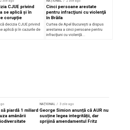
2 zile ago
NAȚIONAL
2 zile ago
zia CJUE privind
Cinci persoane arestate
a se aplică și în
pentru infracţiuni cu violenţă
de corupție
în Brăila
că decizia CJUE privind
Curtea de Apel Bucureşti a dispus
e aplică și în cazurile de
arestarea a cinci persoane pentru
infracţiuni cu violenţă...
ago
NAȚIONAL
3 zile ago
NAȚIONAL
să piardă 1 miliard
George Simion anunță că AUR nu
Pompierii
uza amânării
susține legea integrității, dar
Grecia pen
iodiversitate
sprijină amendamentul Fritz
incendiil