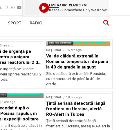
LIVE RADIO CLASIC FM
Keane - Somewhere Only We Know
SPORT
RADIO
Sursă foto: Shutterstock
6 ore ago
NAȚIONAL
15 ore ago
i de urgență pe
Val de căldură extremă în
ntru a asigura
România: temperaturi de până
rea reactorului 2 de
la 40 de grade în august
odă
de urgență pe Dunăre
Zile de căldură extremă în România,
veni oprirea reactorului 2
cu temperaturi de până la 40 de
vodă...
grade...
rstock
NAȚIONAL
18 ore ago
15 ore ago
Țintă aeriană detectată lângă
decedat după o
frontiera cu Ucraina, alertă
Poiana Țapului, în
RO-Alert în Tulcea
i expediții solitare
Țintă aeriană detectată lângă
a murit după ce a căzut în
frontiera cu Ucraina, mesaj RO-Alert în