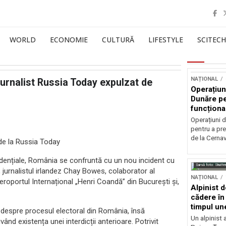
WORLD
ECONOMIE
CULTURĂ
LIFESTYLE
SCITECH
NAȚIONAL
jurnalist Russia Today expulzat de
Operațiun
Dunăre pe
funcționa
la Cernav
Operațiuni 
pentru a pre
de la Cerna
 de la Russia Today
ezidențiale, România se confruntă cu un nou incident cu
Sursă foto: Shutte
, jurnalistul irlandez Chay Bowes, colaborator al
NAȚIONAL
Aeroportul Internațional „Henri Coandă” din București și,
Alpinist 
cădere în 
timpul une
i despre procesul electoral din România, însă
Un alpinist 
ivând existența unei interdicții anterioare. Potrivit