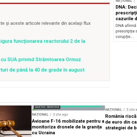
NAȚIONAL
DNA: Deci
prescripți
cazurile 
 și aceste articole relevante din același flux
DNA afirmă 
prescripția s
corupție...
gura funcționarea reactorului 2 de la
rd cu SUA privind Strâmtoarea Ormuz
uri de până la 40 de grade în august
Sursă foto: Shutterstock
NAȚIONAL
3 zile 
NAȚIONAL
3 zile ago
România riscă 
Avioane F-16 mobilizate pentru a
de euro din ca
monitoriza dronele de la granița
strategiei de b
cu Ucraina