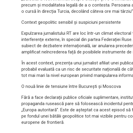
precum și modalitatea legală de a o contesta. Persoana a 
o cursă în direcția Turcia, decolând câteva ore mai târziu”
Context geopolitic sensibil și suspiciuni persistente
Expulzarea jurnalistului RT are loc într-un climat electoral
interferențe externe, în special din partea Federației Ruse
subiect de dezbatere internațională, iar anularea preceden
amplificat neîncrederea față de posibilele instrumente de in
În acest context, prezența unui jurnalist afiliat unei pub
probabil evaluată ca un risc de securitate națională de cătr
tot mai mari la nivel european privind manipularea informa
O nouă linie de tensiune între București și Moscova
Fără a face declarații publice oficiale suplimentare, institu
propaganda rusească pare să folosească incidentul pentr
„Europa autoritară”. Este de așteptat ca acest episod să fi
pe fondul unei bătălii geopolitice tot mai vizibile pentru con
europene de frontieră.