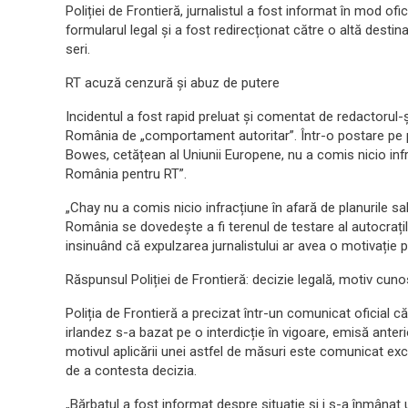
Poliției de Frontieră, jurnalistul a fost informat în mod ofi
formularul legal și a fost redirecționat către o altă destin
seri.
RT acuză cenzură și abuz de putere
Incidentul a fost rapid preluat și comentat de redactorul
România de „comportament autoritar”. Într-o postare pe p
Bowes, cetățean al Uniunii Europene, nu a comis nicio infr
România pentru RT”.
„Chay nu a comis nicio infracțiune în afară de planurile sa
România se dovedește a fi terenul de testare al autocrațil
insinuând că expulzarea jurnalistului ar avea o motivație po
Răspunsul Poliției de Frontieră: decizie legală, motiv cu
Poliția de Frontieră a precizat într-un comunicat oficial că
irlandez s-a bazat pe o interdicție în vigoare, emisă anterior.
motivul aplicării unei astfel de măsuri este comunicat exc
de a contesta decizia.
„Bărbatul a fost informat despre situație și i s-a înmânat