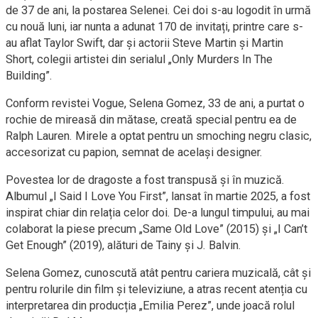
de 37 de ani, la postarea Selenei. Cei doi s-au logodit în urmă
cu nouă luni, iar nunta a adunat 170 de invitați, printre care s-
au aflat Taylor Swift, dar și actorii Steve Martin și Martin
Short, colegii artistei din serialul „Only Murders In The
Building”.
Conform revistei Vogue, Selena Gomez, 33 de ani, a purtat o
rochie de mireasă din mătase, creată special pentru ea de
Ralph Lauren. Mirele a optat pentru un smoching negru clasic,
accesorizat cu papion, semnat de același designer.
Povestea lor de dragoste a fost transpusă și în muzică.
Albumul „I Said I Love You First”, lansat în martie 2025, a fost
inspirat chiar din relația celor doi. De-a lungul timpului, au mai
colaborat la piese precum „Same Old Love” (2015) și „I Can’t
Get Enough” (2019), alături de Tainy și J. Balvin.
Selena Gomez, cunoscută atât pentru cariera muzicală, cât și
pentru rolurile din film și televiziune, a atras recent atenția cu
interpretarea din producția „Emilia Perez”, unde joacă rolul