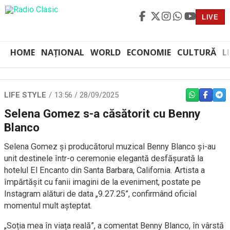
LIVE
HOME
NAȚIONAL
WORLD
ECONOMIE
CULTURĂ
L
LIFE STYLE
13:56 / 28/09/2025
WHATSAPP
FACEBO
TEL
Selena Gomez s-a căsătorit cu Benny
Blanco
Selena Gomez și producătorul muzical Benny Blanco și-au
unit destinele într-o ceremonie elegantă desfășurată la
hotelul El Encanto din Santa Barbara, California. Artista a
împărtășit cu fanii imagini de la eveniment, postate pe
Instagram alături de data „9.27.25”, confirmând oficial
momentul mult așteptat.
„Soția mea în viața reală”, a comentat Benny Blanco, în vârstă